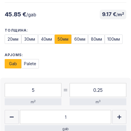
45.85 €
9.17 €
2
/gab
/
m
ТОЛЩИНА:
20мм
30мм
40мм
50мм
60мм
80мм
100мм
APJOMS:
Gab
Palete
2
3
m
m
gab