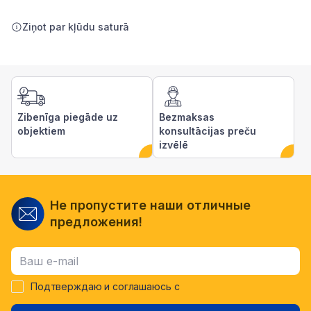
Ziņot par kļūdu saturā
Zibenīga piegāde uz
Bezmaksas
objektiem
konsultācijas preču
izvēlē
Не пропустите наши отличные
предложения!
Подтверждаю и соглашаюсь с