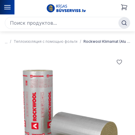
Теплоизоляция с помощью фольги
Rockwool Klimamat (Alu Lamella Mat) Рулонное покрытие каменной ваты из вертикально ориентированного волокна