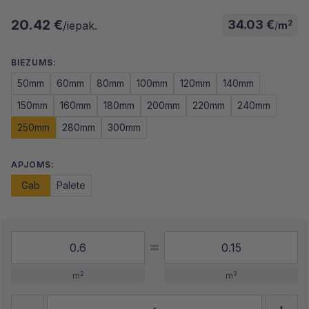
20.42 €
34.03 €
2
/iepak.
/
m
BIEZUMS:
50mm
60mm
80mm
100mm
120mm
140mm
150mm
160mm
180mm
200mm
220mm
240mm
250mm
280mm
300mm
APJOMS:
Gab
Palete
2
3
m
m