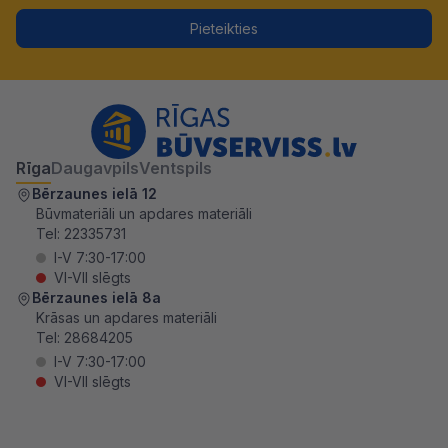
Pieteikties
Rīga
Daugavpils
Ventspils
Bērzaunes ielā 12
Būvmateriāli un apdares materiāli
Tel:
22335731
I-V 7:30-17:00
VI-VII slēgts
Bērzaunes ielā 8a
Krāsas un apdares materiāli
Tel:
28684205
I-V 7:30-17:00
VI-VII slēgts