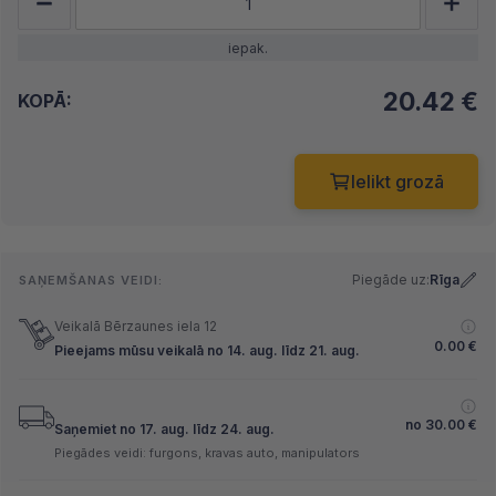
iepak.
20.42
€
KOPĀ:
Ielikt grozā
Piegāde uz:
Rīga
SAŅEMŠANAS VEIDI:
Veikalā Bērzaunes iela 12
0.00
€
Pieejams mūsu veikalā no 14. aug. līdz 21. aug.
no
30.00
€
Saņemiet no 17. aug. līdz 24. aug.
Piegādes veidi: furgons, kravas auto, manipulators