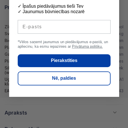
✓ Īpašus piedāvājumus tieši Tev
Produkta īpašības
✓ Jaunumus būvniecības nozarē
E-pasts
Zīmols
Rockwool
Svars
13.51 kg
Biezums
250 mm
*Vēlos saņemt jaunumus un piedāvājumus e-pastā, un
apliecinu, ka esmu iepazinies ar
Privātuma politiku.
Platums
600 mm
Garums
1000 mm
Pierakstīties
Plātņu skaits pakā
1 loksnes
Siltumvadītspēja λd
0.035w/mk
(w/mk)
Nē, paldies
Ugunsdrošibas
A1
klase
EAN
5902565795443
Apraksts