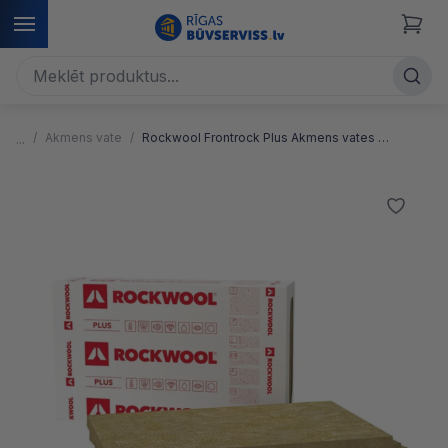
Akmens vate
Rockwool Frontrock Plus Akmens vates plāksnes fasādei, zemapmetuma ārsienu siltināšanai