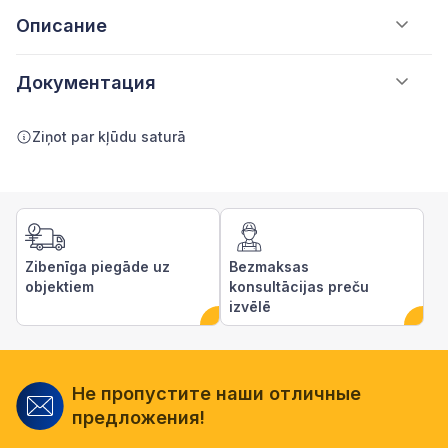
Описание
Документация
Ziņot par kļūdu saturā
Zibenīga piegāde uz
Bezmaksas
objektiem
konsultācijas preču
izvēlē
Не пропустите наши отличные
предложения!