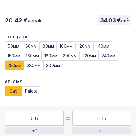
20.42 €
34.03 €
2
/iepak.
/
m
ТОЛЩИНА:
50мм
60мм
80мм
100мм
120мм
140мм
150мм
160мм
180мм
200мм
220мм
240мм
250мм
280мм
300мм
APJOMS:
Gab
Palete
2
3
m
m