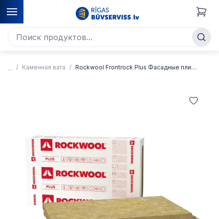
Каменная вата
Rockwool Frontrock Plus Фасадные плиты из каменной ваты, для утепления наружных стен под штукатуркой