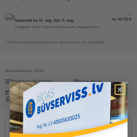
no
30.00
€
Saņemiet no 10. aug. līdz 11. aug.
Piegādes veidi: furgons, kravas auto, manipulators
* Preču saņemšanas datums ir aptuvens un var mainīties.
MAKSĀŠANAS VEIDI:
Skaidrā naudā
(arī preci
Pārskaitījums
saņemot)
Nomaksa
Maksājumu kartes
Internetbankas
Radušies jautājumi par produktu?
SAZINIES AR DRUVIS: