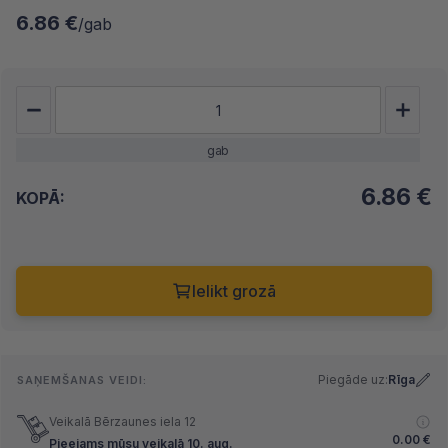
6.86 €
/gab
gab
6.86
€
KOPĀ:
Ielikt grozā
Piegāde uz:
Rīga
SAŅEMŠANAS VEIDI:
Veikalā Bērzaunes iela 12
0.00
€
Pieejams mūsu veikalā 10. aug.