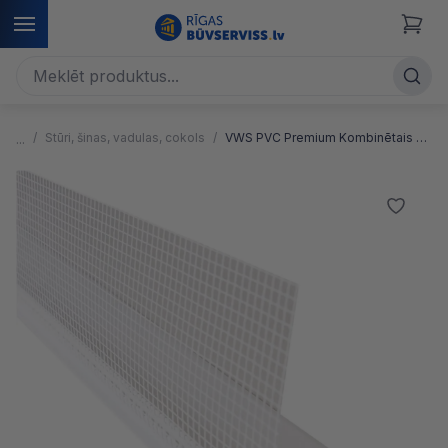
Stūri, šinas, vadulas, cokols
VWS PVC Premium Kombinētais cokola profils, fasādes daļa