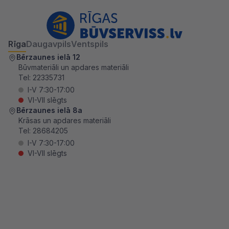
Rīga
Daugavpils
Ventspils
Bērzaunes ielā 12
Būvmateriāli un apdares materiāli
Tel:
22335731
I-V 7:30-17:00
VI-VII slēgts
Bērzaunes ielā 8a
Krāsas un apdares materiāli
Tel:
28684205
I-V 7:30-17:00
VI-VII slēgts