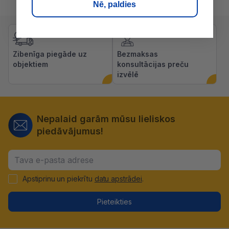
Nē, paldies
Zibenīga piegāde uz
Bezmaksas
objektiem
konsultācijas preču
izvēlē
Nepalaid garām mūsu lieliskos
piedāvājumus!
Apstiprinu un piekrītu
datu apstrādei
.
Pieteikties