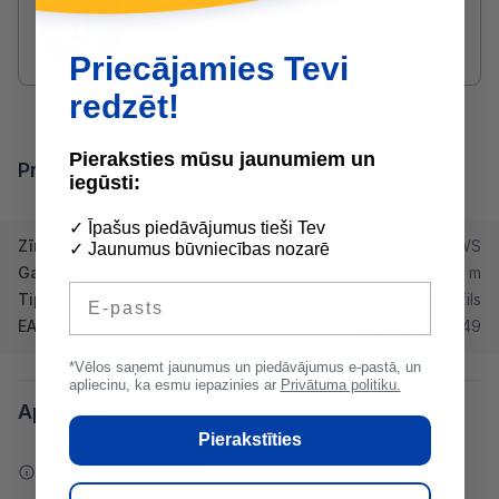
2233 5731
druvis@buvserviss.lv
Priecājamies Tevi
redzēt!
Pieraksties mūsu jaunumiem un
Produkta īpašības
iegūsti:
✓ Īpašus piedāvājumus tieši Tev
Zīmols
VWS
✓ Jaunumus būvniecības nozarē
Garums
2 m
E-pasts
Tips
Cokola profils
EAN
4027325240849
*Vēlos saņemt jaunumus un piedāvājumus e-pastā, un
apliecinu, ka esmu iepazinies ar
Privātuma politiku.
Apraksts
Pierakstīties
Ziņot par kļūdu saturā