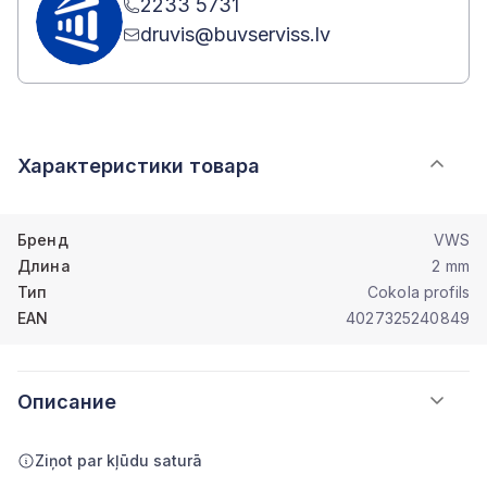
2233 5731
druvis@buvserviss.lv
Характеристики товара
Бренд
VWS
Длина
2 mm
Тип
Cokola profils
EAN
4027325240849
Описание
Ziņot par kļūdu saturā