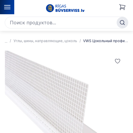
Углы, шины, направляющие, цоколь
VWS Цокольный профиль PVC premium фасадная часть, 2 м