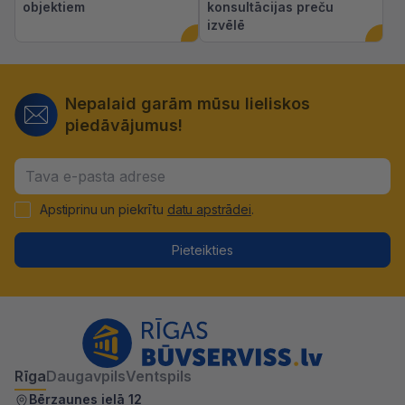
objektiem
konsultācijas preču
izvēlē
Nepalaid garām mūsu lieliskos
piedāvājumus!
Apstiprinu un piekrītu
datu apstrādei
.
Pieteikties
Rīga
Daugavpils
Ventspils
Bērzaunes ielā 12