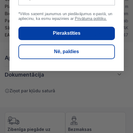
Platums
1.2 m
Biezums
12.5 mm
*Vēlos saņemt jaunumus un piedāvājumus e-pastā, un
apliecinu, ka esmu iepazinies ar
Privātuma politiku.
Paletē
60 gab
Sānu malas
AK
Pierakstīties
EAN
4750614003947
Nē, paldies
Apraksts
Dokumentācija
Ziņot par kļūdu saturā
Zibenīga piegāde uz
Bezmaksas