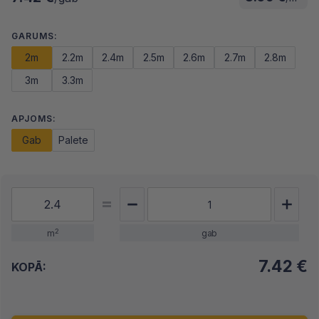
GARUMS:
2m
2.2m
2.4m
2.5m
2.6m
2.7m
2.8m
3m
3.3m
APJOMS:
Gab
Palete
2
m
gab
7.42
€
KOPĀ: