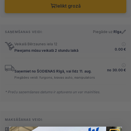
Ielikt grozā
Piegāde uz:
Rīga
SAŅEMŠANAS VEIDI:
Veikalā Bērzaunes iela 12
0.00
€
Pieejams mūsu veikalā 2 stundu laikā
no
30.00
€
Saņemiet no ŠODIENAS Rīgā, vai līdz 11. aug.
Piegādes veidi: furgons, kravas auto, manipulators
* Preču saņemšanas datums ir aptuvens un var mainīties.
MAKSĀŠANAS VEIDI:
Skaidrā naudā
(arī preci
Pārskaitījums