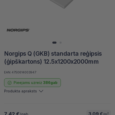
Norgips Q (GKB) standarta reģipsis
(ģipškartons) 12.5x1200x2000mm
EAN: 4750614003947
Pieejams uzreiz
386gab
Produkta apraksts
7.42 €
3.09 €
2
/gab
/m