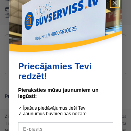
saņemot)
Nomaksa
Maksājumu kartes
Internetbankas
Radušies jautājumi par produktu?
SAZINIES AR DRUVIS:
2233 5731
druvis@buvserviss.lv
Priecājamies Tevi
redzēt!
Pieraksties mūsu jaunumiem un
iegūsti:
Produkta īpašības
✓ Īpašus piedāvājumus tieši Tev
✓ Jaunumus būvniecības nozarē
Zīmols
Norgips
Tips
Standarta
E-pasts
Garums
2 m