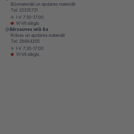
Būvmateriāli un apdares materiāli
Tel:
22335731
I-V 7:30-17:00
VI-VII slēgts
Bērzaunes ielā 8a
Krāsas un apdares materiāli
Tel:
28684205
I-V 7:30-17:00
VI-VII slēgts