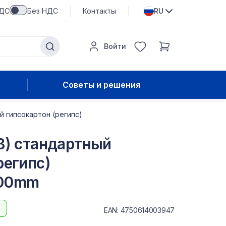
НДС
Без НДС
Контакты
RU
Войти
Советы и решения
й гипсокартон (регипс)
B) стандартный
регипс)
000mm
b
EAN: 4750614003947