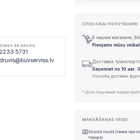
СПОСОБЫ ПОЛУЧЕНИЯ:
В нашем магазине, Bēr
Pieejams mūsu veikal
ZINIES AR DRUVIS:
2233 5731
druvis@buvserviss.lv
Доставка транспортом
Saņemiet no 10 авг. lī
Способы доставки: фурго
* Дата получения товара приб
MAKSĀŠANAS VEIDI:
Skaidrā naudā
(также при п
товара)