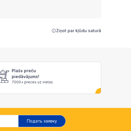
Ziņot par kļūdu saturā
Plašs preču
piedāvājums!
7000+ preces uz vietas
Подать заявку