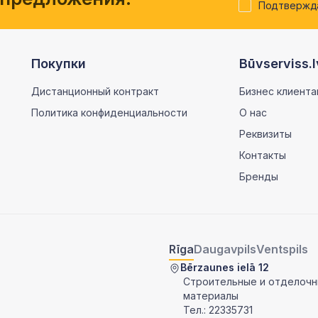
Подтвержда
Покупки
Būvserviss.l
Дистанционный контракт
Бизнес клиента
Политика конфиденциальности
О нас
Реквизиты
Контакты
Бренды
Rīga
Daugavpils
Ventspils
Bērzaunes ielā 12
Строительные и отделоч
материалы
Тел.:
22335731