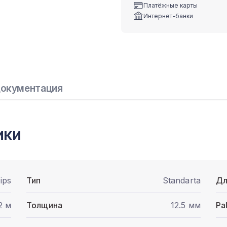
Платёжные карты
Интернет-банки
окументация
ики
ips
Тип
Standarta
Дл
2 м
Толщина
12.5 мм
Pa