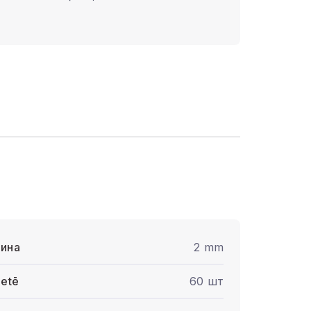
ина
2 mm
letē
60 шт