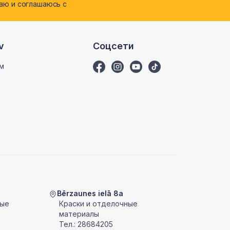
ю и соглашаюсь с
v
Соцсети
м
Bērzaunes ielā 8a
ные
Краски и отделочные
материалы
Тел.:
28684205