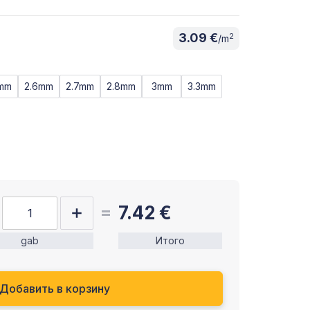
3.09 €
2
/m
5mm
2.6mm
2.7mm
2.8mm
3mm
3.3mm
7.42
€
gab
Итого
Добавить в корзину