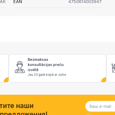
AK
EAN
4750614003947
Bezmaksas
konsultācijas preču
izvēlē
Jau 23 gadi kopā ar Jums
тите наши
 предложения!