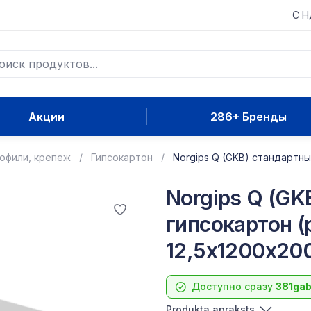
С 
Акции
286+ Бренды
рофили, крепеж
Гипсокартон
Norgips Q (GKB) стандартны
Norgips Q (GK
гипсокартон (
12,5x1200x2
Доступно сразу
381ga
Produkta apraksts