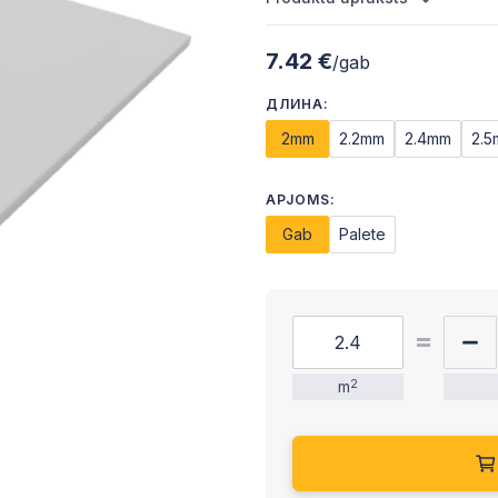
7.42 €
/gab
ДЛИНА:
2mm
2.2mm
2.4mm
2.
APJOMS:
Gab
Palete
m
2