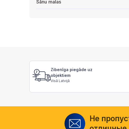
Sānu malas
Zibenīga piegāde uz
objektiem
Visā Latvijā
Не пропус
отличные