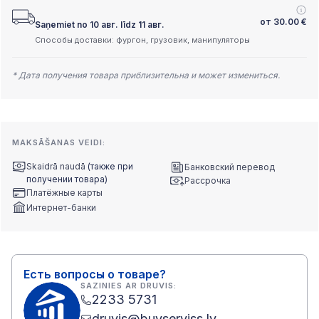
от
30.00
€
Saņemiet no 10 авг. līdz 11 авг.
Способы доставки: фургон, грузовик, манипуляторы
* Дата получения товара приблизительна и может измениться.
MAKSĀŠANAS VEIDI:
Skaidrā naudā
(также при
Банковский перевод
получении товара)
Рассрочка
Платёжные карты
Интернет-банки
Есть вопросы о товаре?
SAZINIES AR DRUVIS:
2233 5731
druvis@buvserviss.lv