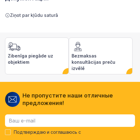
Ziņot par kļūdu saturā
Zibenīga piegāde uz
Bezmaksas
objektiem
konsultācijas preču
izvēlē
Не пропустите наши отличные
предложения!
Подтверждаю и соглашаюсь с