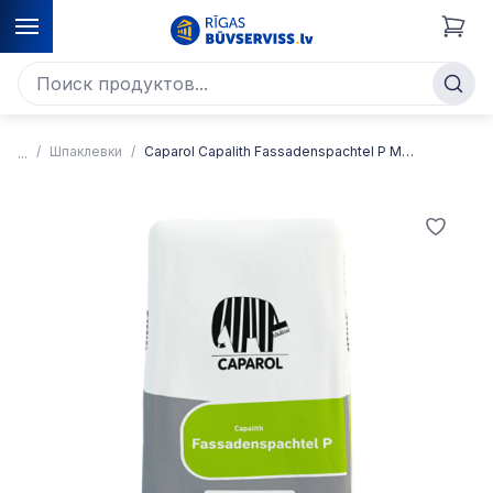
Шпаклевки
Caparol Capalith Fassadenspachtel P Минеральная порошкообразная фасадная шпаклевка