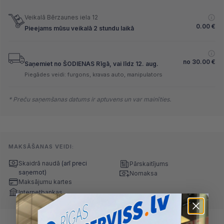
Veikalā Bērzaunes iela 12
0.00
€
Pieejams mūsu veikalā 2 stundu laikā
no
30.00
€
Saņemiet no ŠODIENAS Rīgā, vai līdz 12. aug.
Piegādes veidi: furgons, kravas auto, manipulators
* Preču saņemšanas datums ir aptuvens un var mainīties.
MAKSĀŠANAS VEIDI:
Skaidrā naudā
(arī preci
Pārskaitījums
saņemot)
Nomaksa
Maksājumu kartes
Internetbankas