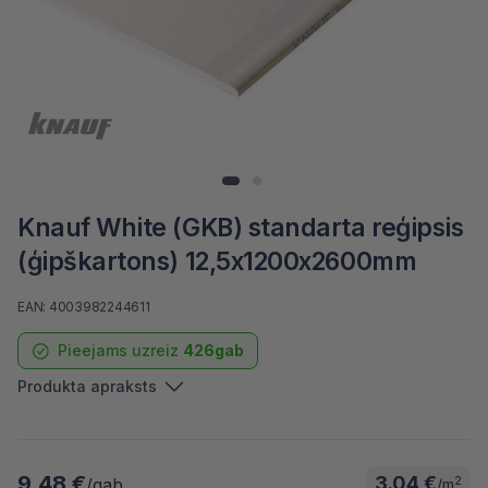
Knauf White (GKB) standarta reģipsis
(ģipškartons) 12,5x1200x2600mm
EAN: 4003982244611
Pieejams uzreiz
426gab
Produkta apraksts
9.48 €
3.04 €
2
/gab
/m