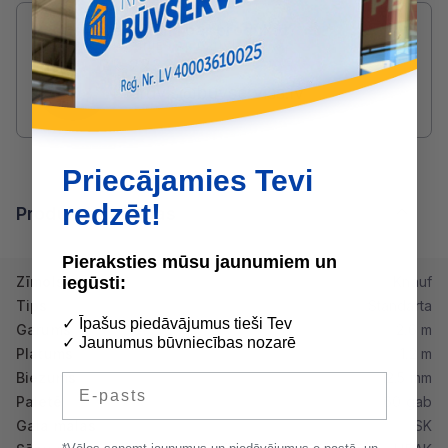
Radušies jautājumi par produktu?
SAZINIES AR DRUVIS:
2233 5731
druvis@buvserviss.lv
Priecājamies Tevi
redzēt!
Produkta īpašības
Pieraksties mūsu jaunumiem un
iegūsti:
Zīmols
Knauf
Tips
Standarta
✓ Īpašus piedāvājumus tieši Tev
Garums
2.6 m
✓ Jaunumus būvniecības nozarē
Platums
1.2 m
Biezums
12.5 mm
E-pasts
Paletē
60 gab
Gala malas
SK