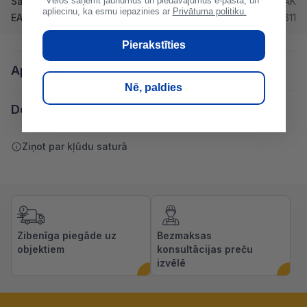
*Vēlos saņemt jaunumus un piedāvājumus e-pastā, un
Sānu malas
HRAK
apliecinu, ka esmu iepazinies ar
Privātuma politiku.
EAN
4003982244611
Pierakstīties
Apraksts
Nē, paldies
Dokumentācija
Ziņot par kļūdu saturā
Zibenīga piegāde uz
Bezmaksas
objektiem
konsultācijas preču
izvēlē