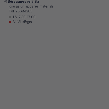
Bērzaunes ielā 8a
Krāsas un apdares materiāli
Tel:
28684205
I-V 7:30-17:00
VI-VII slēgts