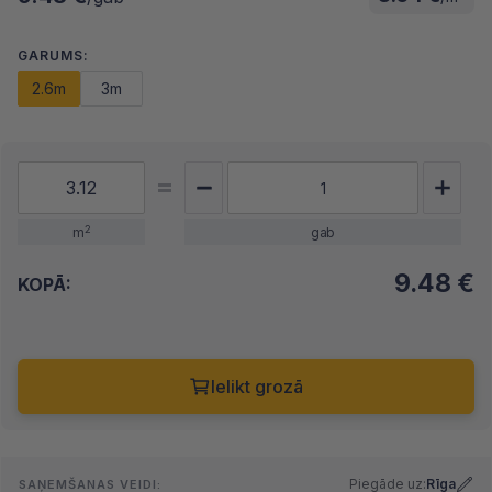
GARUMS:
2.6m
3m
2
m
gab
9.48
€
KOPĀ:
Ielikt grozā
Piegāde uz:
Rīga
SAŅEMŠANAS VEIDI: