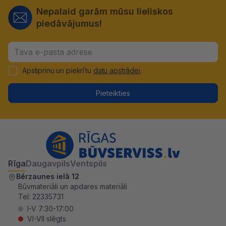
Nepalaid garām mūsu lieliskos
piedāvājumus!
Apstiprinu un piekrītu
datu apstrādei
.
Pieteikties
Rīga
Daugavpils
Ventspils
Bērzaunes ielā 12
Būvmateriāli un apdares materiāli
Tel:
22335731
I-V 7:30-17:00
VI-VII slēgts