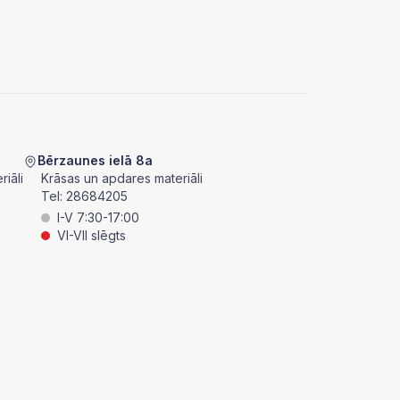
Bērzaunes ielā 8a
iāli
Krāsas un apdares materiāli
Tel:
28684205
I-V 7:30-17:00
VI-VII slēgts