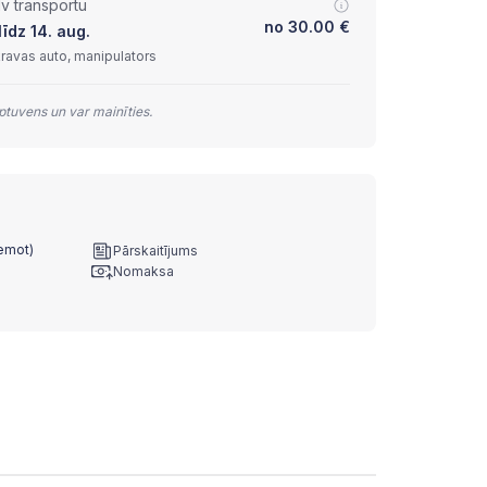
lv transportu
no
30.00
€
īdz 14. aug.
kravas auto, manipulators
tuvens un var mainīties.
ņemot)
Pārskaitījums
Nomaksa