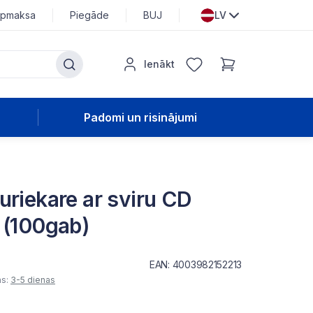
pmaksa
Piegāde
BUJ
LV
Ienākt
Padomi un risinājumi
uriekare ar sviru CD
 (100gab)
EAN: 4003982152213
as:
3-5 dienas