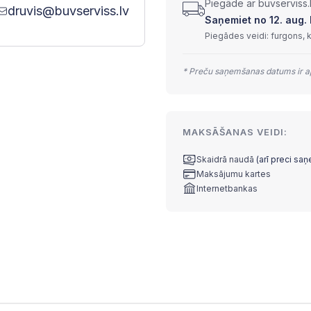
Piegāde ar buvserviss.
druvis@buvserviss.lv
Saņemiet no 12. aug. l
Piegādes veidi: furgons, 
* Preču saņemšanas datums ir ap
MAKSĀŠANAS VEIDI:
Skaidrā naudā
(arī preci sa
Maksājumu kartes
Internetbankas