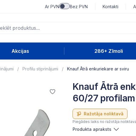
Ar PVN
Bez PVN
Kontakti
A
Akcijas
286+ Zīmoli
rinājumi
Profilu stiprinājumi
Knauf Ātrā enkuriekare ar sviru
Knauf Ātrā enk
60/27 profilam
Ražotāja noliktavā
Piegādes laiks no ražotāja noliktav
Produkta apraksts