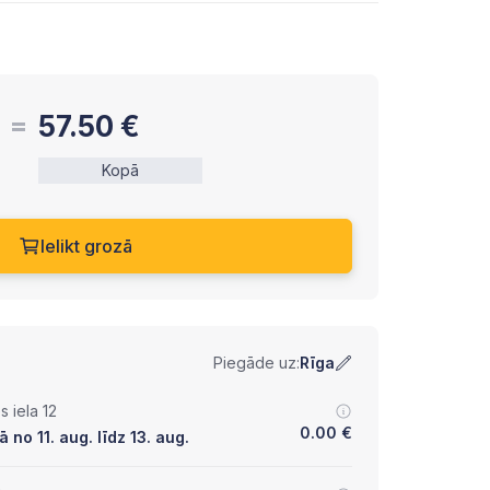
57.50
€
Kopā
Ielikt grozā
Piegāde uz:
Rīga
 iela 12
0.00
€
no 11. aug. līdz 13. aug.