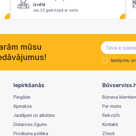
izvēlē
Jau 23 gadi kopā ar Jums
garām mūsu
piedāvājumus!
Apstiprinu un
Iepirkšanās
Būvserviss.l
Piegāde
Biznesa klientie
Apmaksa
Par mums
Jautājumi un atbildes
Rekvizīti
Distances līgums
Kontakti
Privātuma politika
Zīmoli