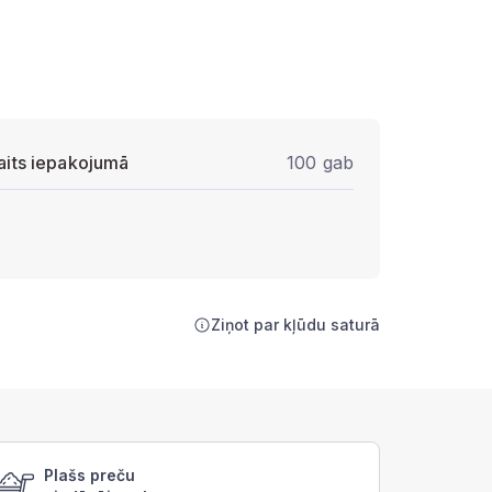
aits iepakojumā
100 gab
Ziņot par kļūdu saturā
Plašs preču