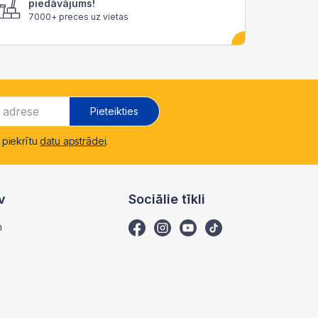
piedāvājums!
7000+ preces uz vietas
Pieteikties
 piekrītu
datu apstrādei
.
v
Sociālie tīkli
m