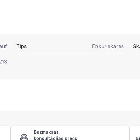
auf
Tips
Enkuriekares
Sk
213
Bezmaksas
konsultācijas preču