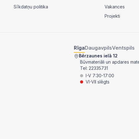
Sīkdatņu politika
Vakances
Projekti
Rīga
Daugavpils
Ventspils
Bērzaunes ielā 12
Būvmateriāli un apdares mater
Tel:
22335731
I-V 7:30-17:00
VI-VII slēgts