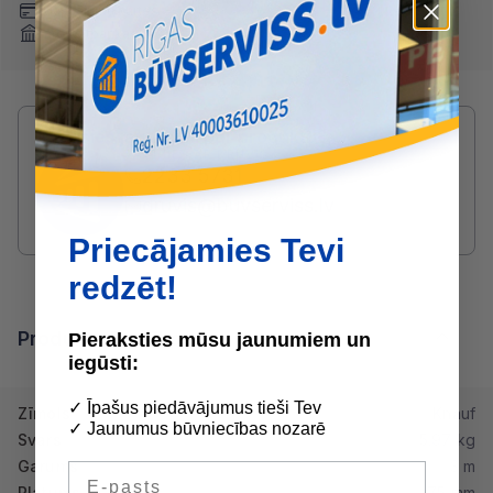
Maksājumu kartes
Internetbankas
Radušies jautājumi par produktu?
SAZINIES AR DRUVIS:
2233 5731
druvis@buvserviss.lv
Priecājamies Tevi
redzēt!
Produkta īpašības
Pieraksties mūsu jaunumiem un
iegūsti:
✓ Īpašus piedāvājumus tieši Tev
Zīmols
Knauf
✓ Jaunumus būvniecības nozarē
Svars
5.97 kg
Garums
3 m
E-pasts
Platums
75 mm