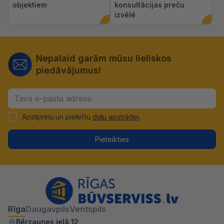
objektiem
konsultācijas preču
izvēlē
Nepalaid garām mūsu lieliskos
piedāvājumus!
Apstiprinu un piekrītu
datu apstrādei
.
Pieteikties
Rīga
Daugavpils
Ventspils
Bērzaunes ielā 12