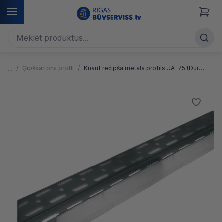
Ģipškartona profli
Knauf reģipša metāla profils UA-75 (Durvju profili)