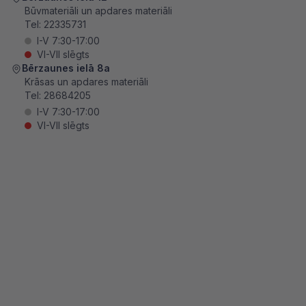
Būvmateriāli un apdares materiāli
Tel:
22335731
I-V 7:30-17:00
VI-VII slēgts
Bērzaunes ielā 8a
Krāsas un apdares materiāli
Tel:
28684205
I-V 7:30-17:00
VI-VII slēgts