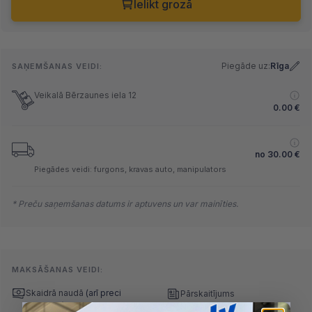
Ielikt grozā
Piegāde uz:
Rīga
SAŅEMŠANAS VEIDI:
Veikalā Bērzaunes iela 12
0.00
€
no
30.00
€
Piegādes veidi: furgons, kravas auto, manipulators
* Preču saņemšanas datums ir aptuvens un var mainīties.
MAKSĀŠANAS VEIDI:
Skaidrā naudā
(arī preci
Pārskaitījums
saņemot)
Nomaksa