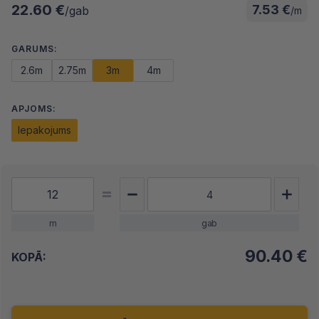
22.60 €
7.53 €
/gab
/m
GARUMS:
2.6m
2.75m
3m
4m
APJOMS:
Iepakojums
m
gab
90.40
€
KOPĀ: