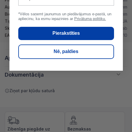
Augstums
40 mm
Biezums
2 mm
*Vēlos saņemt jaunumus un piedāvājumus e-pastā, un
apliecinu, ka esmu iepazinies ar
Privātuma politiku.
Tips
UA
Skaits iepakojumā
4 gab
Pierakstīties
EAN
4750614008010
Nē, paldies
Apraksts
Dokumentācija
Ziņot par kļūdu saturā
Zibenīga piegāde uz
Bezmaksas