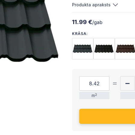
Produkta apraksts
11.99 €
/gab
KRĀSA:
m
2