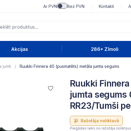
Ar PVN
Bez PVN
Kontakti
A
Akcijas
286+ Zīmoli
 jumti
Ruukki Finnera 40 (pusmatēts) metāla jumta segums
Ruukki Finnera
jumta segums
RR23/Tumši pe
Ražotāja noliktavā
Piegādes laiks no ražotāja noliktav