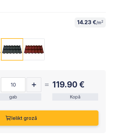
14.23 €
2
/m
119.90
€
gab
Kopā
Ielikt grozā