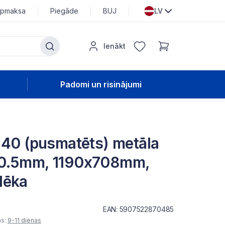
pmaksa
Piegāde
BUJ
LV
Ienākt
Padomi un risinājumi
 40 (pusmatēts) metāla
 0.5mm, 1190x708mm,
lēka
EAN: 5907522870485
as:
9-11 dienas