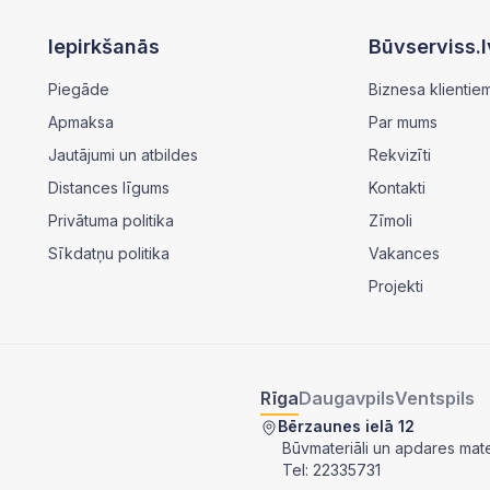
Iepirkšanās
Būvserviss.l
Piegāde
Biznesa klientie
Apmaksa
Par mums
Jautājumi un atbildes
Rekvizīti
Distances līgums
Kontakti
Privātuma politika
Zīmoli
Sīkdatņu politika
Vakances
Projekti
Rīga
Daugavpils
Ventspils
Bērzaunes ielā 12
Būvmateriāli un apdares mater
Tel:
22335731