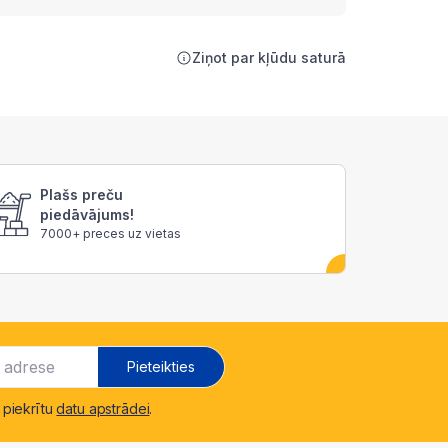
Ziņot par kļūdu saturā
Plašs preču
piedāvājums!
7000+ preces uz vietas
Pieteikties
 piekrītu
datu apstrādei
.