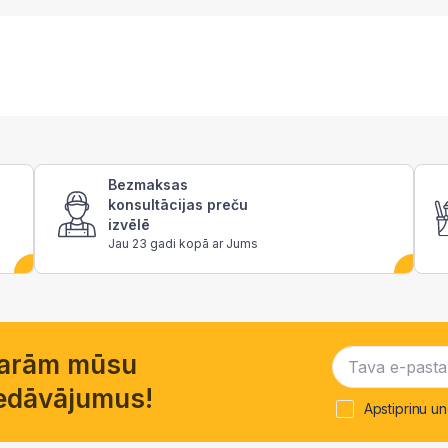
Bezmaksas
konsultācijas preču
izvēlē
Jau 23 gadi kopā ar Jums
garām mūsu
piedāvājumus!
Apstiprinu un