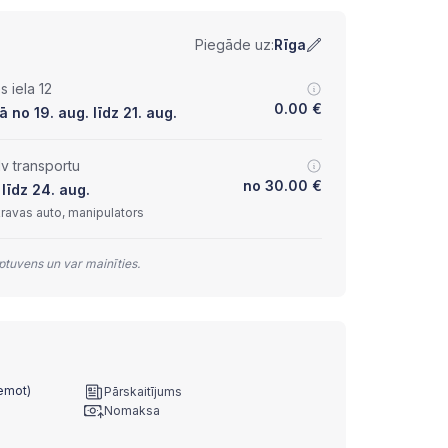
Piegāde uz:
Rīga
 iela 12
0.00
€
 no 19. aug. līdz 21. aug.
lv transportu
no
30.00
€
līdz 24. aug.
kravas auto, manipulators
tuvens un var mainīties.
ņemot)
Pārskaitījums
Nomaksa