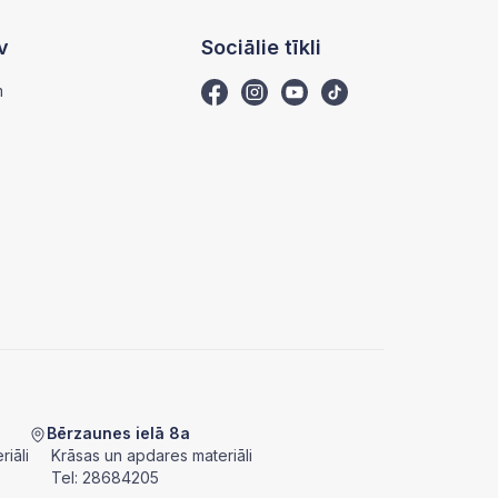
v
Sociālie tīkli
m
Bērzaunes ielā 8a
iāli
Krāsas un apdares materiāli
Tel:
28684205