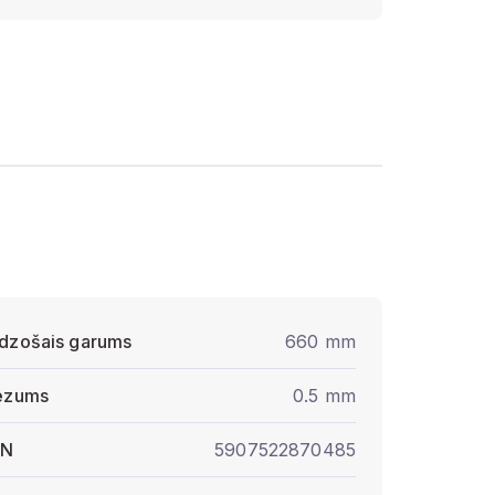
dzošais garums
660 mm
ezums
0.5 mm
AN
5907522870485