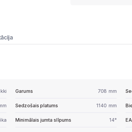
ācija
kki
Garums
708 mm
Se
 mm
Sedzošais platums
1140 mm
Bi
ēka
Minimālais jumta slīpums
14°
E