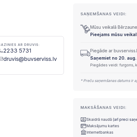
SAŅEMŠANAS VEIDI:
Mūsu veikalā Bērzaunes
Pieejams mūsu veikalā
SAZINIES AR DRUVIS:
2233 5731
Piegāde ar buvserviss.
Saņemiet no 20. aug. 
druvis@buvserviss.lv
Piegādes veidi: furgons, 
* Preču saņemšanas datums ir ap
MAKSĀŠANAS VEIDI:
Skaidrā naudā
(arī preci sa
Maksājumu kartes
Internetbankas