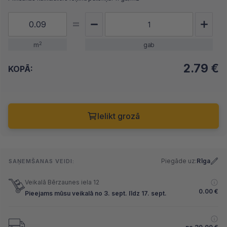
2
m
gab
2.79
€
KOPĀ:
Ielikt grozā
Piegāde uz:
Rīga
SAŅEMŠANAS VEIDI:
Veikalā Bērzaunes iela 12
0.00
€
Pieejams mūsu veikalā no 3. sept. līdz 17. sept.