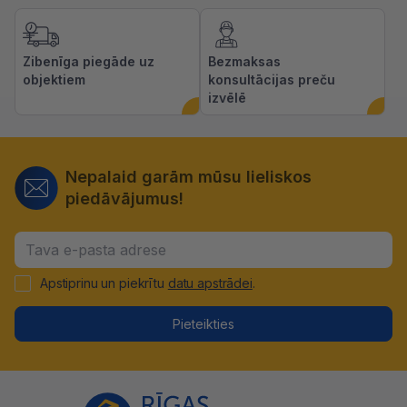
Zibenīga piegāde uz
Bezmaksas
objektiem
konsultācijas preču
izvēlē
Nepalaid garām mūsu lieliskos
piedāvājumus!
Apstiprinu un piekrītu
datu apstrādei
.
Pieteikties