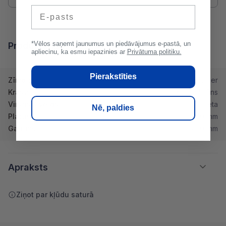
E-pasts
*Vēlos saņemt jaunumus un piedāvājumus e-pastā, un
Produkta īpašības
apliecinu, ka esmu iepazinies ar
Privātuma politiku.
Pierakstīties
Zīmols
Monier
Krāsa
Kastaņbrūns
Virsmas veids
Glazēta
Nē, paldies
Platums
280 mm
Garums
450 mm
Apraksts
Ziņot par kļūdu saturā