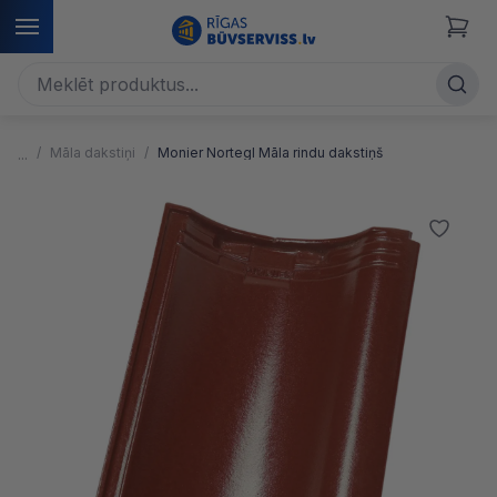
Māla dakstiņi
Monier Nortegl Māla rindu dakstiņš