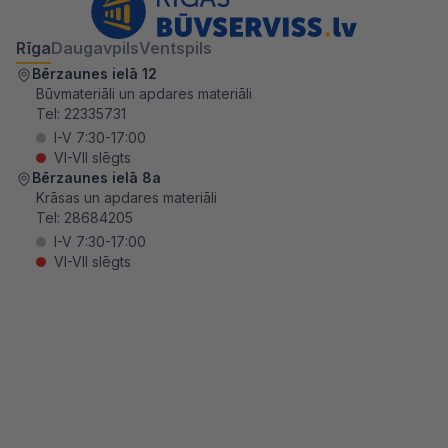
Rīga
Daugavpils
Ventspils
Bērzaunes ielā 12
Būvmateriāli un apdares materiāli
Tel:
22335731
I-V 7:30-17:00
VI-VII slēgts
Bērzaunes ielā 8a
Krāsas un apdares materiāli
Tel:
28684205
I-V 7:30-17:00
VI-VII slēgts