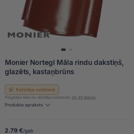
Monier Nortegl Māla rindu dakstiņš,
glazēts, kastaņbrūns
Ražotāja noliktavā
Piegādes laiks no ražotāja noliktavas:
20-30 dienas
Produkta apraksts
2.79 €
/gab