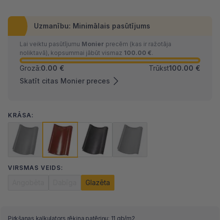
Uzmanību: Minimālais pasūtījums
Lai veiktu pasūtījumu
Monier
precēm (kas ir ražotāja
noliktavā), kopsummai jābūt vismaz
100.00 €
.
Grozā:
0.00 €
Trūkst
100.00 €
Skatīt citas Monier preces
KRĀSA:
VIRSMAS VEIDS:
Angobēta
Dabīga
Glazēta
Pirkšanas kalkulators rēķina patēriņu: 11 gb/m2