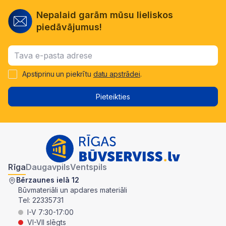
Nepalaid garām mūsu lieliskos
piedāvājumus!
Apstiprinu un piekrītu
datu apstrādei
.
Pieteikties
Rīga
Daugavpils
Ventspils
Bērzaunes ielā 12
Būvmateriāli un apdares materiāli
Tel:
22335731
I-V 7:30-17:00
VI-VII slēgts