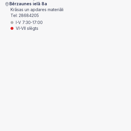
Bērzaunes ielā 8a
Krāsas un apdares materiāli
Tel:
28684205
I-V 7:30-17:00
VI-VII slēgts