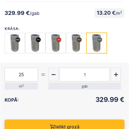
329.99 €
13.20 €
2
/gab
/m
KRĀSA:
2
m
gab
329.99
€
KOPĀ:
Ielikt grozā