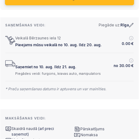
Piegāde uz:
Rīga
SAŅEMŠANAS VEIDI:
Veikalā Bērzaunes iela 12
0.00
€
Pieejams mūsu veikalā no 10. aug. līdz 20. aug.
no
30.00
€
Saņemiet no 10. aug. līdz 21. aug.
Piegādes veidi: furgons, kravas auto, manipulators
* Preču saņemšanas datums ir aptuvens un var mainīties.
MAKSĀŠANAS VEIDI:
Skaidrā naudā
(arī preci
Pārskaitījums
saņemot)
Nomaksa