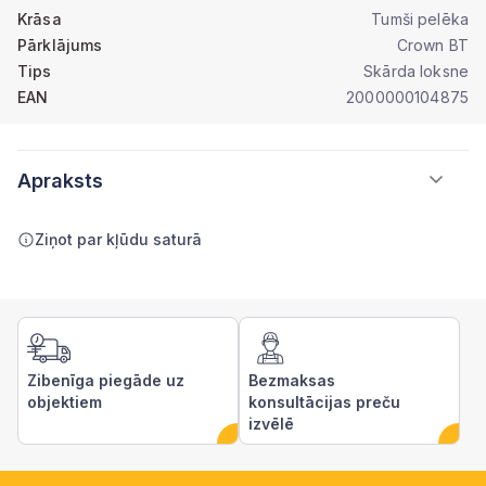
Krāsa
Tumši pelēka
Pārklājums
Crown BT
Tips
Skārda loksne
EAN
2000000104875
Apraksts
Ziņot par kļūdu saturā
Zibenīga piegāde uz
Bezmaksas
objektiem
konsultācijas preču
izvēlē