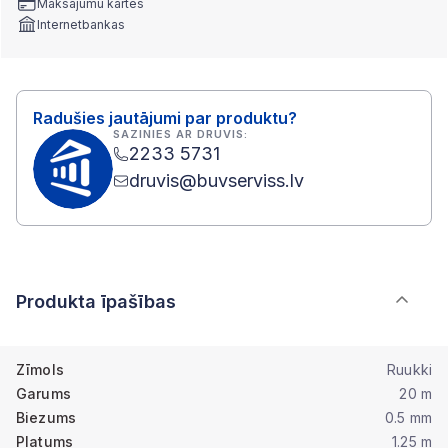
Maksājumu kartes
Internetbankas
Radušies jautājumi par produktu?
SAZINIES AR DRUVIS:
2233 5731
druvis@buvserviss.lv
Produkta īpašības
Zīmols
Ruukki
Garums
20 m
Biezums
0.5 mm
Platums
1.25 m