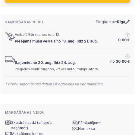
Piegāde uz:
Rīga
SAŅEMŠANAS VEIDI:
Veikalā Bērzaunes iela 12
0.00
€
Pieejams mūsu veikalā no 19. aug. līdz 21. aug.
no
30.00
€
Saņemiet no 20. aug. līdz 24. aug.
Piegādes veidi: furgons, kravas auto, manipulators
* Preču saņemšanas datums ir aptuvens un var mainīties.
MAKSĀŠANAS VEIDI:
Skaidrā naudā
(arī preci
Pārskaitījums
saņemot)
Nomaksa
Maksājumu kartes