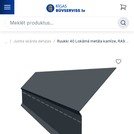
Jumta skārda detaļas
Ruukki 40 Lokāmā metāla karnīze, RA9BEF