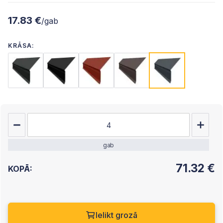
17.83 €
/gab
KRĀSA:
gab
71.32
€
KOPĀ:
Ielikt grozā