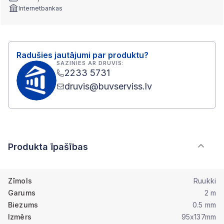
Internetbankas
Radušies jautājumi par produktu?
SAZINIES AR DRUVIS:
2233 5731
druvis@buvserviss.lv
Produkta īpašības
Zīmols
Ruukki
Garums
2 m
Biezums
0.5 mm
Izmērs
95x137mm