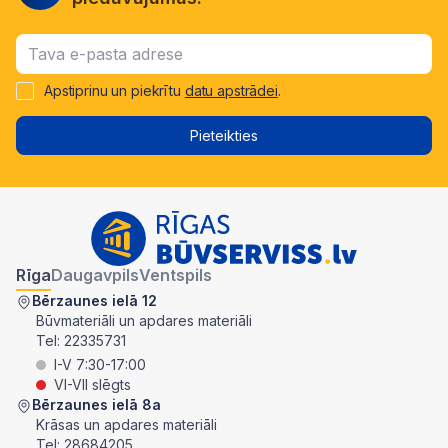
Apstiprinu un piekrītu
datu apstrādei
.
Pieteikties
Rīga
Daugavpils
Ventspils
Bērzaunes ielā 12
Būvmateriāli un apdares materiāli
Tel:
22335731
I-V 7:30-17:00
VI-VII slēgts
Bērzaunes ielā 8a
Krāsas un apdares materiāli
Tel:
28684205