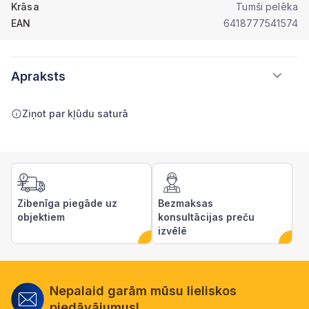
Krāsa
Tumši pelēka
EAN
6418777541574
Apraksts
Ziņot par kļūdu saturā
Zibenīga piegāde uz
Bezmaksas
objektiem
konsultācijas preču
izvēlē
Nepalaid garām mūsu lieliskos
piedāvājumus!