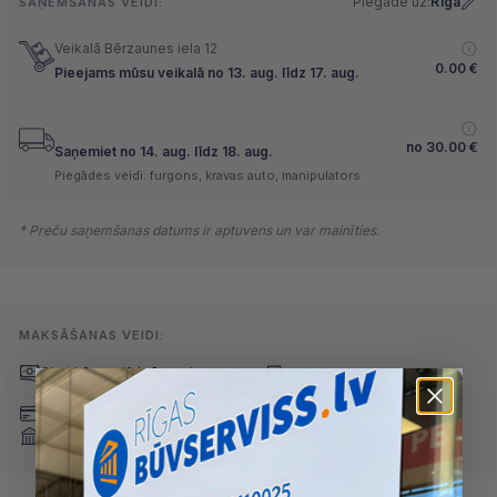
Piegāde uz:
Rīga
SAŅEMŠANAS VEIDI:
Veikalā Bērzaunes iela 12
0.00
€
Pieejams mūsu veikalā no 13. aug. līdz 17. aug.
no
30.00
€
Saņemiet no 14. aug. līdz 18. aug.
Piegādes veidi: furgons, kravas auto, manipulators
* Preču saņemšanas datums ir aptuvens un var mainīties.
MAKSĀŠANAS VEIDI:
Skaidrā naudā
(arī preci
Pārskaitījums
saņemot)
Nomaksa
Maksājumu kartes
Internetbankas