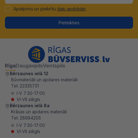
Apstiprinu un piekrītu
datu apstrādei
.
Pieteikties
Rīga
Daugavpils
Ventspils
Bērzaunes ielā 12
Būvmateriāli un apdares materiāli
Tel:
22335731
I-V 7:30-17:00
VI-VII slēgts
Bērzaunes ielā 8a
Krāsas un apdares materiāli
Tel:
28684205
I-V 7:30-17:00
VI-VII slēgts