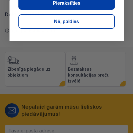
Pierakstīties
Dokumentācija
Nē, paldies
Ziņot par kļūdu saturā
Zibenīga piegāde uz
Bezmaksas
objektiem
konsultācijas preču
izvēlē
Nepalaid garām mūsu lieliskos
piedāvājumus!