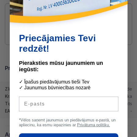
Radušies jautājumi par produktu?
SAZINIES AR DRUVIS:
2233 5731
druvis@buvserviss.lv
Priecājamies Tevi
redzēt!
Pieraksties mūsu jaunumiem un
Produkta īpašības
iegūsti:
✓ Īpašus piedāvājumus tieši Tev
✓ Jaunumus būvniecības nozarē
Zīmols
Toode
Krāsa
RR23/Tumši pelēka
E-pasts
Tips
Montāžas komplekts
EAN
-
*Vēlos saņemt jaunumus un piedāvājumus e-pastā, un
apliecinu, ka esmu iepazinies ar
Privātuma politiku.
Apraksts