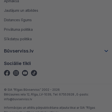
Apmaksa
Jautājumi un atbildes
Distances līgums
Privātuma politika
Sīkdatņu politika
Būvserviss.lv
Sociālie tīkli
© SIA “Rīgas Būvserviss” 2002 - 2026
Bērzaunes iela 12, Rīga, LV-1039
, Tel:
67553928
, E-pasts:
info@buvserviss.lv
Informācijas un attēlu pārpublicēšana atļauta tikai ar SIA “Rīgas