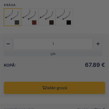
KRĀSA:
gab
67.89
€
KOPĀ:
Ielikt grozā