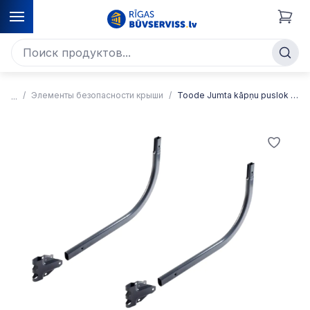
Элементы безопасности крыши
Toode Jumta kāpņu puslok 2/2 + T stiprinājumi