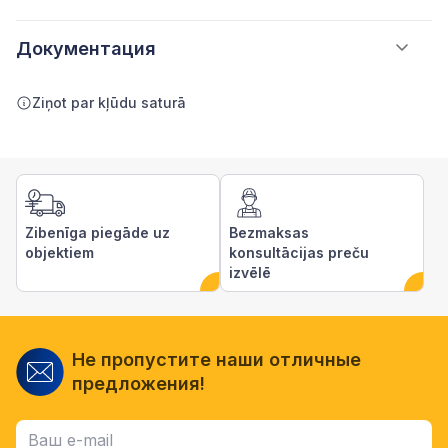
Документация
Ziņot par kļūdu saturā
Zibenīga piegāde uz
Bezmaksas
objektiem
konsultācijas preču
izvēlē
Не пропустите наши отличные
предложения!