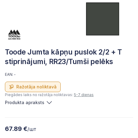
Toode Jumta kāpņu puslok 2/2 + T
stiprinājumi, RR23/Tumši pelēks
EAN: -
Ražotāja noliktavā
Piegādes laiks no ražotāja noliktavas:
5-7 dienas
Produkta apraksts
67.89 €
/шт