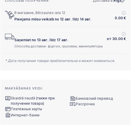
Доставка в:
Rīga
СПОСОБЫ ПОЛУЧЕНИЯ:
В магазине, Bērzaunes iela 12
0.00
€
Pieejams mūsu veikalā no 12 авг. līdz 14 авг.
от
30.00
€
Saņemiet no 13 авг. līdz 17 авг.
Способы доставки: фургон, грузовик, манипуляторы
* Дата получения товара приблизительна и может измениться.
MAKSĀŠANAS VEIDI:
Skaidrā naudā
(также при
Банковский перевод
получении товара)
Рассрочка
Платёжные карты
Интернет-банки