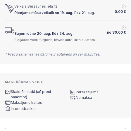
Veikalā Bērzaunes iela 12
0.00
€
Pieejams mūsu veikalā no 19. aug. līdz 21. aug.
no
30.00
€
Saņemiet no 20. aug. līdz 24. aug.
Piegādes veidi: furgons, kravas auto, manipulators
* Preču saņemšanas datums ir aptuvens un var mainīties.
MAKSĀŠANAS VEIDI:
Skaidrā naudā
(arī preci
Pārskaitījums
saņemot)
Nomaksa
Maksājumu kartes
Internetbankas