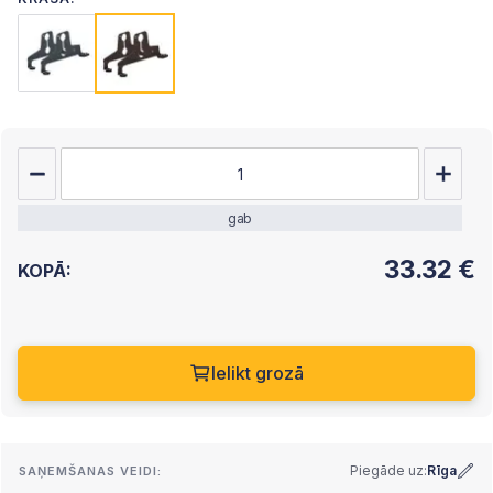
gab
33.32
€
KOPĀ:
Ielikt grozā
Piegāde uz:
Rīga
SAŅEMŠANAS VEIDI: