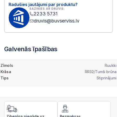
Radušies jautājumi par produktu?
SAZINIES AR DRUVIS:
2233 5731
druvis@buvserviss.lv
Galvenās īpašības
Zīmols
Ruukki
Krāsa
RR32/Tumši brūna
Tips
Stiprinājumi
Zibenīga piegāde uz
Bezmaksas