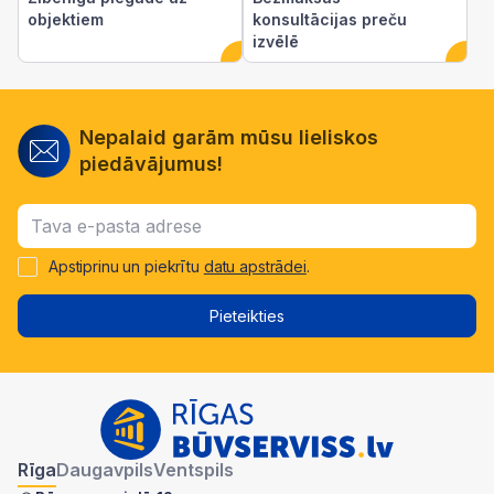
objektiem
konsultācijas preču
izvēlē
Nepalaid garām mūsu lieliskos
piedāvājumus!
Apstiprinu un piekrītu
datu apstrādei
.
Pieteikties
Rīga
Daugavpils
Ventspils