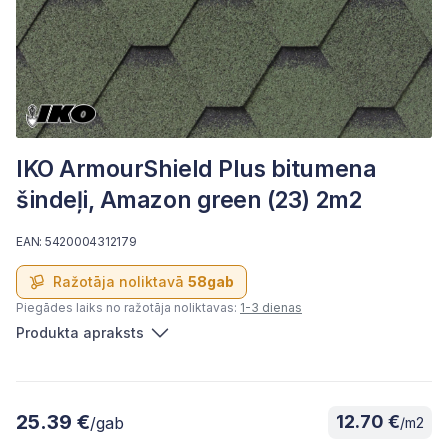
IKO ArmourShield Plus bitumena
šindeļi, Amazon green (23) 2m2
EAN: 5420004312179
Ražotāja noliktavā
58gab
Piegādes laiks no ražotāja noliktavas:
1-3 dienas
Produkta apraksts
25.39 €
12.70 €
/gab
/m2