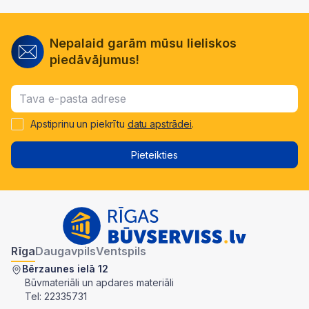
Nepalaid garām mūsu lieliskos
piedāvājumus!
Apstiprinu un piekrītu
datu apstrādei
.
Pieteikties
Rīga
Daugavpils
Ventspils
Bērzaunes ielā 12
Būvmateriāli un apdares materiāli
Tel:
22335731