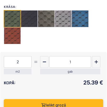
KRĀSA:
m2
gab
25.39
€
KOPĀ:
Ielikt grozā