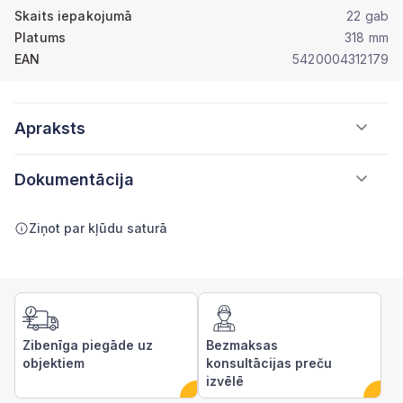
Skaits iepakojumā
22 gab
Platums
318 mm
EAN
5420004312179
Apraksts
Dokumentācija
Ziņot par kļūdu saturā
Zibenīga piegāde uz
Bezmaksas
objektiem
konsultācijas preču
izvēlē