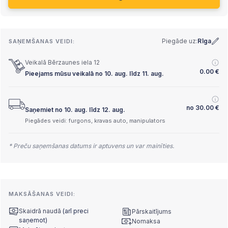
Piegāde uz:
Rīga
SAŅEMŠANAS VEIDI:
Veikalā Bērzaunes iela 12
0.00
€
Pieejams mūsu veikalā no 10. aug. līdz 11. aug.
no
30.00
€
Saņemiet no 10. aug. līdz 12. aug.
Piegādes veidi: furgons, kravas auto, manipulators
* Preču saņemšanas datums ir aptuvens un var mainīties.
MAKSĀŠANAS VEIDI:
Skaidrā naudā
(arī preci
Pārskaitījums
saņemot)
Nomaksa