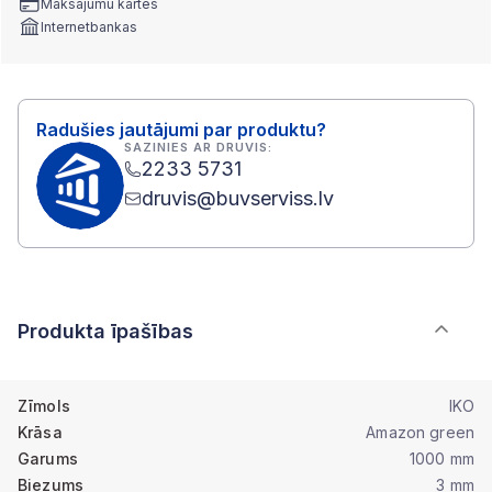
Maksājumu kartes
Internetbankas
Radušies jautājumi par produktu?
SAZINIES AR DRUVIS:
2233 5731
druvis@buvserviss.lv
Produkta īpašības
Zīmols
IKO
Krāsa
Amazon green
Garums
1000 mm
Biezums
3 mm