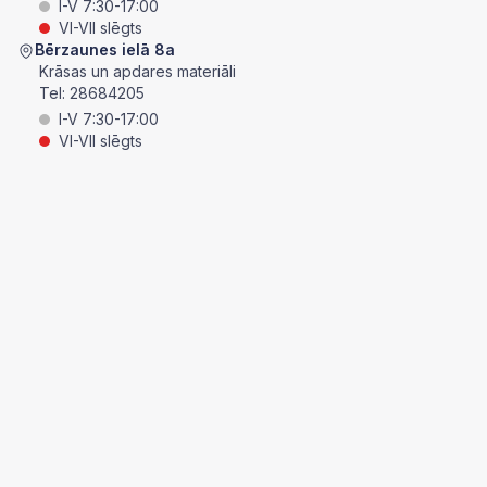
I-V 7:30-17:00
VI-VII slēgts
Bērzaunes ielā 8a
Krāsas un apdares materiāli
Tel:
28684205
I-V 7:30-17:00
VI-VII slēgts