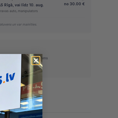
no
30.00
€
Rīgā, vai līdz 10. aug.
kravas auto, manipulators
tuvens un var mainīties.
ņemot)
Pārskaitījums
Nomaksa