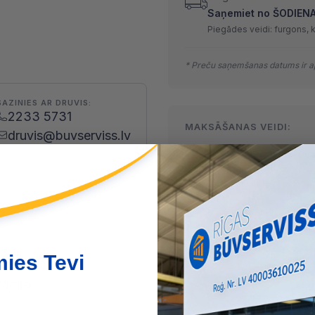
Saņemiet no ŠODIENAS 
Piegādes veidi: furgons, 
* Preču saņemšanas datums ir ap
SAZINIES AR DRUVIS:
2233 5731
MAKSĀŠANAS VEIDI:
druvis@buvserviss.lv
Skaidrā naudā
(arī preci sa
Maksājumu kartes
Internetbankas
mies Tevi
ācija