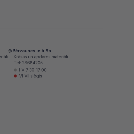
Bērzaunes ielā 8a
iāli
Krāsas un apdares materiāli
Tel:
28684205
I-V 7:30-17:00
VI-VII slēgts