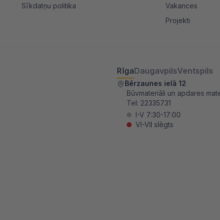
Sīkdatņu politika
Vakances
Projekti
Rīga
Daugavpils
Ventspils
Bērzaunes ielā 12
Būvmateriāli un apdares mater
Tel:
22335731
I-V 7:30-17:00
VI-VII slēgts