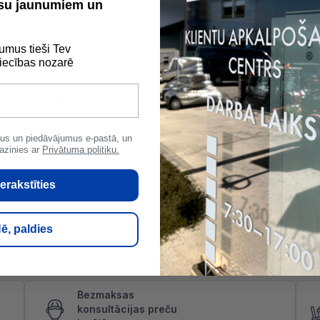
ūsu jaunumiem un
umus tieši Tev
ecības nozarē
bau
Platums
1 m
Ga
394
us un piedāvājumus e-pastā, un
azinies ar
Privātuma politiku.
erakstīties
ē, paldies
Bezmaksas
konsultācijas preču