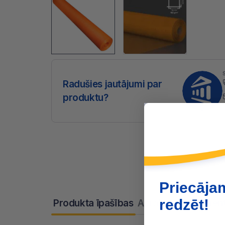
Radušies jautājumi par
produktu?
Priecāja
redzēt!
Produkta īpašības
Apraksts
Dokument