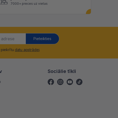
7000+ preces uz vietas
Pieteikties
 piekrītu
datu apstrādei
.
v
Sociālie tīkli
m