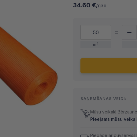
34.60 €
/gab
m
2
SAŅEMŠANAS VEIDI:
Mūsu veikalā Bērzaunes
Pieejams mūsu veikal
Piegāde ar buvserviss.