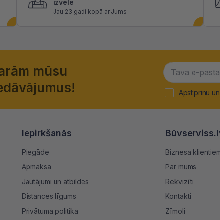
izvēlē
Jau 23 gadi kopā ar Jums
garām mūsu
piedāvājumus!
Apstiprinu un
Iepirkšanās
Būvserviss.l
Piegāde
Biznesa klientie
Apmaksa
Par mums
Jautājumi un atbildes
Rekvizīti
Distances līgums
Kontakti
Privātuma politika
Zīmoli