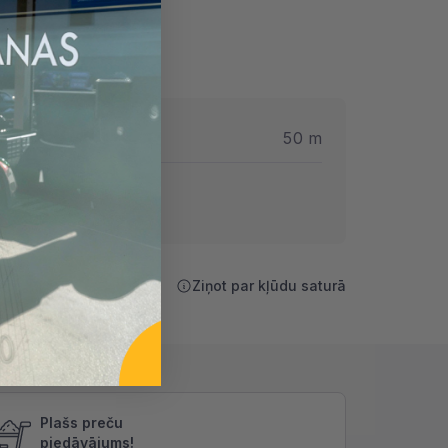
rums
50 m
Ziņot par kļūdu saturā
Plašs preču
piedāvājums!