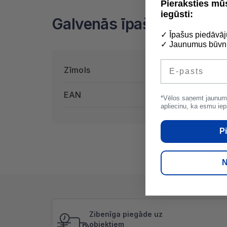
Pieraksties m
iegūsti:
Galvenās īpašības
✓ Īpašus piedāvāj
✓ Jaunumus būvni
E-pasts
Zīmols
Al
EAN
4752265005
*Vēlos saņemt jaunum
apliecinu, ka esmu iep
Pi
N
Zibenīga piegāde uz
objektiem