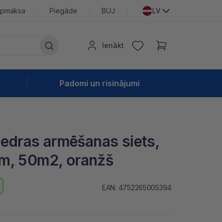
pmaksa
Piegāde
BUJ
LV
Ienākt
Padomi un risinājumi
ķiedras armēšanas siets,
m, 50m2, oranžš
EAN: 4752265005394