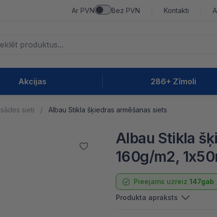
Ar PVN
Bez PVN
Kontakti
A
Akcijas
286+ Zīmoli
sādes sieti
Albau Stikla šķiedras armēšanas siets
Albau Stikla š
160g/m2, 1x50
Pieejams uzreiz
147gab
Produkta apraksts