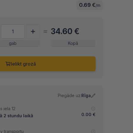
0.69 €
/m
34.60
€
gab
Kopā
Ielikt grozā
Piegāde uz:
Rīga
 iela 12
0.00
€
ā 2 stundu laikā
lv transportu