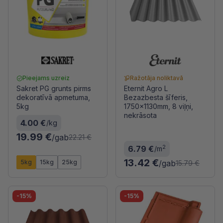
Pieejams uzreiz
Ražotāja noliktavā
Sakret PG grunts pirms
Eternit Agro L
dekoratīvā apmetuma,
Bezazbesta šīferis,
5kg
1750x1130mm, 8 viļņi,
nekrāsota
4.00 €
/kg
19.99 €
/gab
22.21 €
2
6.79 €
/m
13.42 €
5kg
15kg
25kg
/gab
15.79 €
-15%
-15%