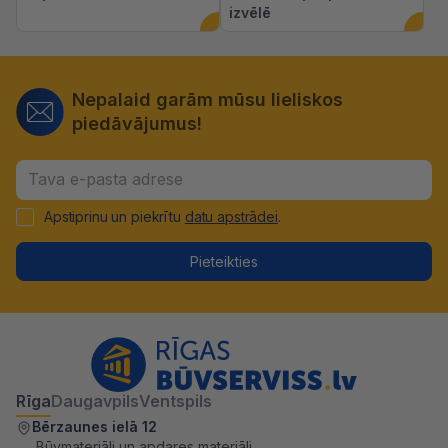
izvēlē
Nepalaid garām mūsu lieliskos
piedāvājumus!
Apstiprinu un piekrītu
datu apstrādei
.
Pieteikties
Rīga
Daugavpils
Ventspils
Bērzaunes ielā 12
Būvmateriāli un apdares materiāli