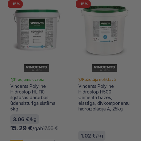
-15%
-15%
Pieejams uzreiz
Ražotāja noliktavā
Vincents Polyline
Vincents Polyline
Hidrostop HL 110
Hidrostop H500
ilgstošas darbības
Cementa bāzes,
ūdensizturīga sistēma,
elastīga, divkomponentu
5kg
hidroizolācija A, 25kg
3.06 €
/kg
15.29 €
/gab
17.99 €
1.02 €
/kg