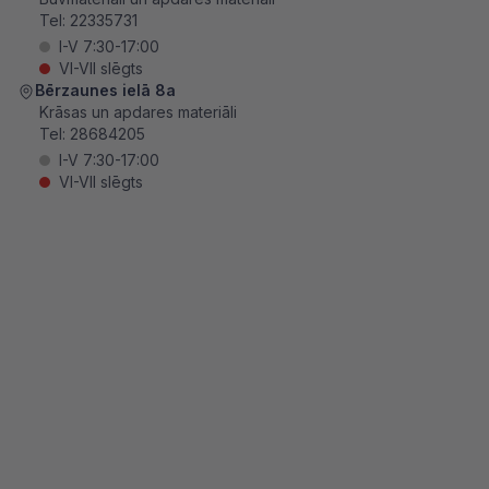
Tel:
22335731
I-V 7:30-17:00
VI-VII slēgts
Bērzaunes ielā 8a
Krāsas un apdares materiāli
Tel:
28684205
I-V 7:30-17:00
VI-VII slēgts