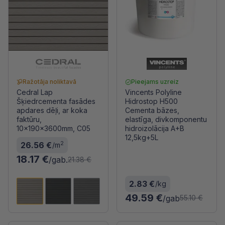
Ražotāja noliktavā
Pieejams uzreiz
Cedral Lap
Vincents Polyline
Šķiedrcementa fasādes
Hidrostop H500
apdares dēļi, ar koka
Cementa bāzes,
faktūru,
elastīga, divkomponentu
10x190x3600mm, C05
hidroizolācija A+B
12,5kg+5L
2
26.56 €
/m
18.17 €
/gab.
21.38 €
2.83 €
/kg
49.59 €
/gab
55.10 €