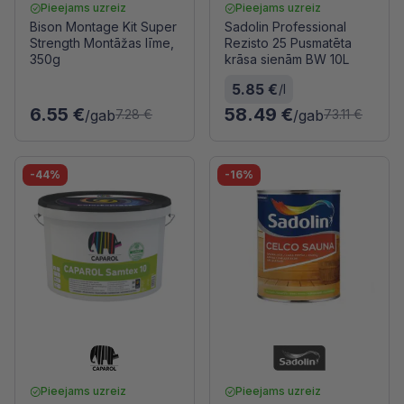
Pieejams uzreiz
Pieejams uzreiz
Bison Montage Kit Super
Sadolin Professional
Strength Montāžas līme,
Rezisto 25 Pusmatēta
350g
krāsa sienām BW 10L
5.85 €
/l
6.55 €
58.49 €
/gab
/gab
7.28 €
73.11 €
-44%
-16%
Pieejams uzreiz
Pieejams uzreiz