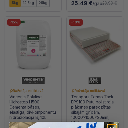
25.49 €
5kg
12.5kg
25kg
/gab
29.99 €
-15%
-10%
Ražotāja noliktavā
Ražotāja noliktavā
Vincents Polyline
Tenapors Termo Tack
Hidrostop H500
EPS100 Putu polistirola
Cementa bāzes,
plāksnes paredzētas
elastīga, divkomponentu
siltajām grīdām,
hidroizolācija B, 10L
10000x1000x20mm,
10m2