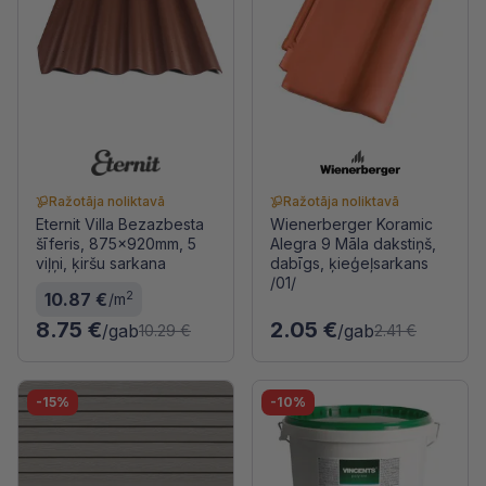
Ražotāja noliktavā
Ražotāja noliktavā
Eternit Villa Bezazbesta
Wienerberger Koramic
šīferis, 875x920mm, 5
Alegra 9 Māla dakstiņš,
viļņi, ķiršu sarkana
dabīgs, ķieģeļsarkans
/01/
2
10.87 €
/m
8.75 €
2.05 €
/gab
/gab
10.29 €
2.41 €
-15%
-10%