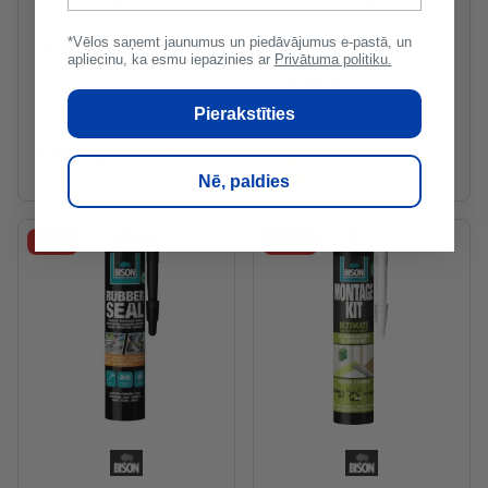
Compact EPS150
Universāla silikona sveķu
putuplasta plāksnes
fasādes krāsa, matēta B1
*Vēlos saņemt jaunumus un piedāvājumus e-pastā, un
siltajām grīdām,
2.5L NEW
apliecinu, ka esmu iepazinies ar
Privātuma politiku.
42x800x1400mm, 11.2m2
10.00 €
/l
24.99 €
/gab
27.77 €
Pierakstīties
2
11.16 €
/
m
124.99 €
/iepak.
2.5l
5l
10l
15l
138.88 €
Nē, paldies
-15%
-20%