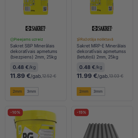
Pieejams uzreiz
Ražotāja noliktavā
Sakret SBP Minerālais
Sakret MRP-E Minerālais
dekoratīvais apmetums
dekoratīvais apmetumss
(biezpiens) 2mm, 25kg
(lietutiņš) 2mm, 25kg
0.48 €
0.48 €
/kg
/kg
11.89 €
11.99 €
/gab.
/gab.
12.52 €
13.03 €
2mm
3mm
2mm
3mm
-10%
-15%