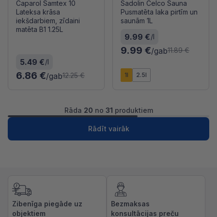
Caparol Samtex 10
Sadolin Celco Sauna
Lateksa krāsa
Pusmatēta laka pirtīm un
iekšdarbiem, zīdaini
saunām 1L
matēta B1 1.25L
9.99 €
/l
9.99 €
/gab
11.89 €
5.49 €
/l
6.86 €
/gab
1l
2.5l
12.25 €
Rāda
20
no
31
produktiem
1
2
Nākošā
Rādīt vairāk
Zibenīga piegāde uz
Bezmaksas
objektiem
konsultācijas preču