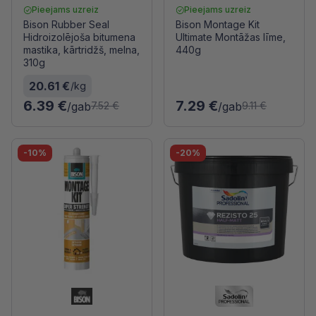
Pieejams uzreiz
Pieejams uzreiz
Bison Rubber Seal
Bison Montage Kit
Hidroizolējoša bitumena
Ultimate Montāžas līme,
mastika, kārtridžš, melna,
440g
310g
20.61 €
/kg
6.39 €
7.29 €
/gab
/gab
7.52 €
9.11 €
-10%
-20%