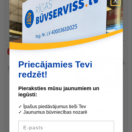
2
3.76 €
/
m
37.59 €
/iepak.
41.77 €
6.40 €
/l
63.99 €
/gab
20mm
30mm
75.28 €
-10%
-10%
Mēneša piedāvājums
Priecājamies Tevi
redzēt!
Pieraksties mūsu jaunumiem un
iegūsti:
✓ Īpašus piedāvājumus tieši Tev
✓ Jaunumus būvniecības nozarē
Pieejams uzreiz
Pieejams uzreiz
E-pasts
Tenapors Termo
Caparol Muresko