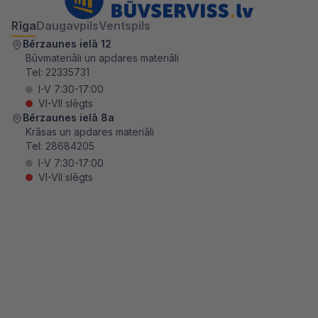
Rīga
Daugavpils
Ventspils
Bērzaunes ielā 12
Būvmateriāli un apdares materiāli
Tel:
22335731
I-V 7:30-17:00
VI-VII slēgts
Bērzaunes ielā 8a
Krāsas un apdares materiāli
Tel:
28684205
I-V 7:30-17:00
VI-VII slēgts