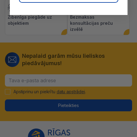
Zibenīga piegāde uz
Bezmaksas
objektiem
konsultācijas preču
izvēlē
Nepalaid garām mūsu lieliskos
piedāvājumus!
Apstiprinu un piekrītu
datu apstrādei
.
Pieteikties