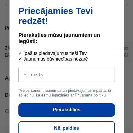
Priecājamies Tevi
redzēt!
Produkta īpašības
Pieraksties mūsu jaunumiem un
iegūsti:
Zīmols
Makroflex
✓ Īpašus piedāvājumus tieši Tev
EAN
4740008001581
✓ Jaunumus būvniecības nozarē
E-pasts
Apraksts
*Vēlos saņemt jaunumus un piedāvājumus e-pastā, un
Dokumentācija
apliecinu, ka esmu iepazinies ar
Privātuma politiku.
Pierakstīties
Ziņot par kļūdu saturā
Nē, paldies