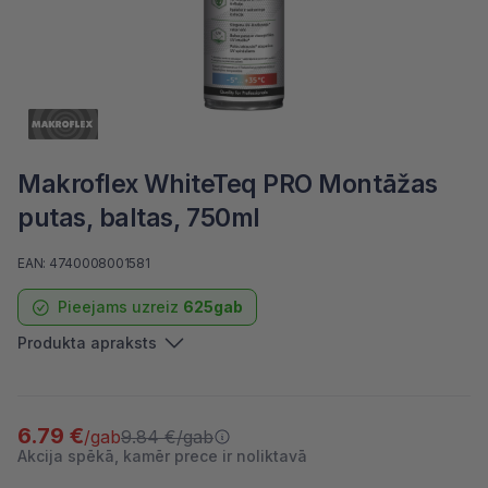
Makroflex WhiteTeq PRO Montāžas
putas, baltas, 750ml
EAN: 4740008001581
Pieejams uzreiz
625gab
Produkta apraksts
6.79 €
9.84 €
/gab
/gab
Akcija spēkā, kamēr prece ir noliktavā