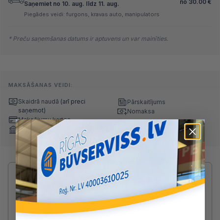
no
30.00
€
Saņemiet no 10. aug. līdz 11. aug.
Piegādes veidi: furgons, kravas auto, manipulators
* Preču saņemšanas datums ir aptuvens un var mainīties.
MAKSĀŠANAS VEIDI:
Skaidrā naudā
(arī preci
Pārskaitījums
saņemot)
Nomaksa
Maksājumu kartes
Internetbankas
Radušies jautājumi par produktu?
SAZINIES AR DRUVIS:
2233 5731
druvis@buvserviss.lv