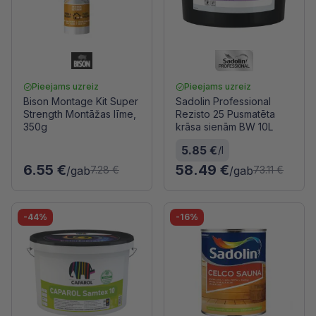
Pieejams uzreiz
Pieejams uzreiz
Bison Montage Kit Super
Sadolin Professional
Strength Montāžas līme,
Rezisto 25 Pusmatēta
350g
krāsa sienām BW 10L
5.85 €
/l
6.55 €
58.49 €
/gab
/gab
7.28 €
73.11 €
-44%
-16%