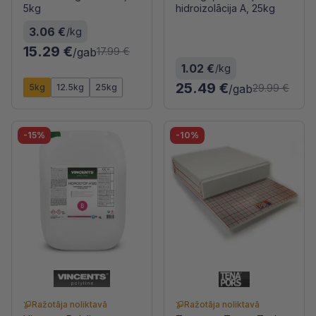
5kg
hidroizolācija A, 25kg
3.06 €
/kg
15.29 €
/gab
17.99 €
1.02 €
/kg
25.49 €
5kg
12.5kg
25kg
/gab
29.99 €
-15%
-10%
Ražotāja noliktavā
Ražotāja noliktavā