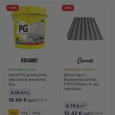
-10%
-15%
Pieejams uzreiz
Ražotāja noliktavā
Sakret PG grunts pirms
Eternit Agro L
dekoratīvā apmetuma,
Bezazbesta šīferis,
5kg
1750x1130mm, 8 viļņi,
nekrāsota
4.00 €
/kg
19.99 €
/gab
22.21 €
2
6.79 €
/m
13.42 €
5kg
15kg
25kg
/gab
15.79 €