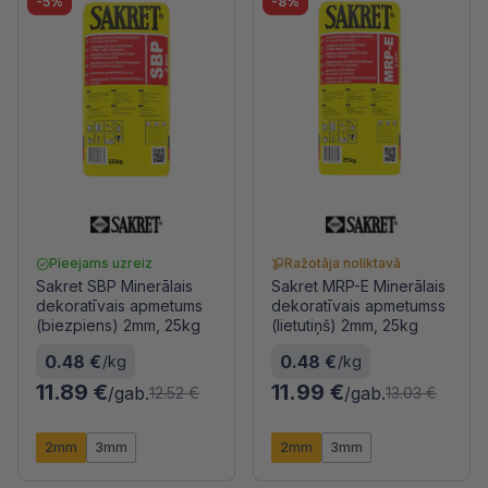
-5%
-8%
Pieejams uzreiz
Ražotāja noliktavā
Sakret SBP Minerālais
Sakret MRP-E Minerālais
dekoratīvais apmetums
dekoratīvais apmetumss
(biezpiens) 2mm, 25kg
(lietutiņš) 2mm, 25kg
0.48 €
0.48 €
/kg
/kg
11.89 €
11.99 €
/gab.
/gab.
12.52 €
13.03 €
2mm
3mm
2mm
3mm