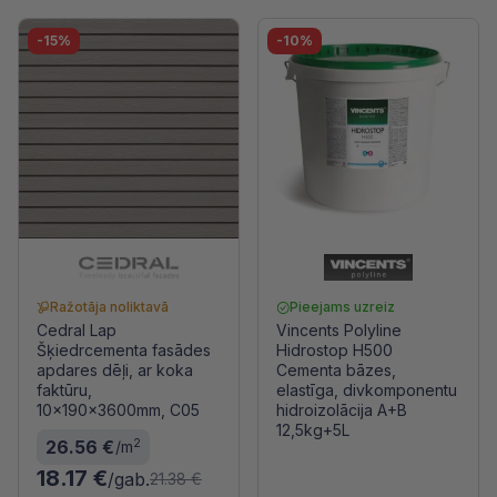
-15%
-10%
Ražotāja noliktavā
Pieejams uzreiz
Cedral Lap
Vincents Polyline
Šķiedrcementa fasādes
Hidrostop H500
apdares dēļi, ar koka
Cementa bāzes,
faktūru,
elastīga, divkomponentu
10x190x3600mm, C05
hidroizolācija A+B
12,5kg+5L
2
26.56 €
/m
18.17 €
/gab.
21.38 €