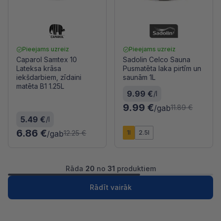
Pieejams uzreiz
Pieejams uzreiz
Caparol Samtex 10
Sadolin Celco Sauna
Lateksa krāsa
Pusmatēta laka pirtīm un
iekšdarbiem, zīdaini
saunām 1L
matēta B1 1.25L
9.99 €
/l
9.99 €
/gab
11.89 €
5.49 €
/l
6.86 €
/gab
1l
2.5l
12.25 €
Rāda
20
no
31
produktiem
1
2
Nākošā
Rādīt vairāk