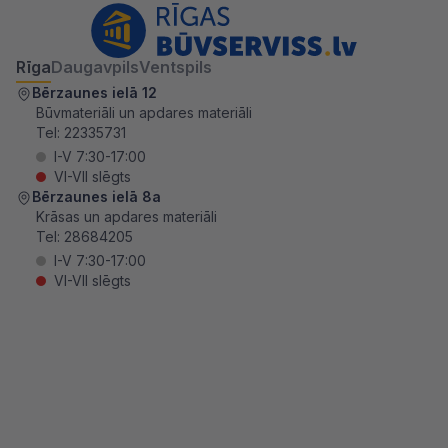
Rīga
Daugavpils
Ventspils
Bērzaunes ielā 12
Būvmateriāli un apdares materiāli
Tel:
22335731
I-V 7:30-17:00
VI-VII slēgts
Bērzaunes ielā 8a
Krāsas un apdares materiāli
Tel:
28684205
I-V 7:30-17:00
VI-VII slēgts