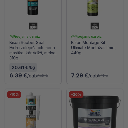
Pieejams uzreiz
Pieejams uzreiz
Bison Rubber Seal
Bison Montage Kit
Hidroizolējoša bitumena
Ultimate Montāžas līme,
mastika, kārtridžš, melna,
440g
310g
20.61 €
/kg
6.39 €
7.29 €
/gab
/gab
7.52 €
9.11 €
-10%
-20%