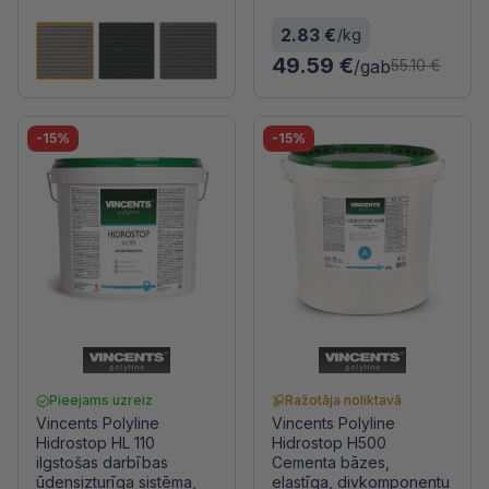
2.83 €
/kg
49.59 €
/gab
55.10 €
-15%
-15%
Pieejams uzreiz
Ražotāja noliktavā
Vincents Polyline
Vincents Polyline
Hidrostop HL 110
Hidrostop H500
ilgstošas darbības
Cementa bāzes,
ūdensizturīga sistēma,
elastīga, divkomponentu