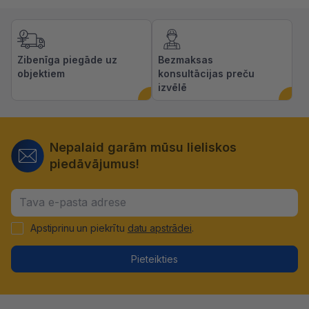
Zibenīga piegāde uz
Bezmaksas
objektiem
konsultācijas preču
izvēlē
Nepalaid garām mūsu lieliskos
piedāvājumus!
Apstiprinu un piekrītu
datu apstrādei
.
Pieteikties