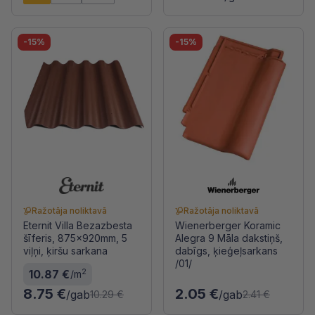
-15%
-15%
Ražotāja noliktavā
Ražotāja noliktavā
Eternit Villa Bezazbesta
Wienerberger Koramic
šīferis, 875x920mm, 5
Alegra 9 Māla dakstiņš,
viļņi, ķiršu sarkana
dabīgs, ķieģeļsarkans
/01/
2
10.87 €
/m
8.75 €
2.05 €
/gab
/gab
10.29 €
2.41 €