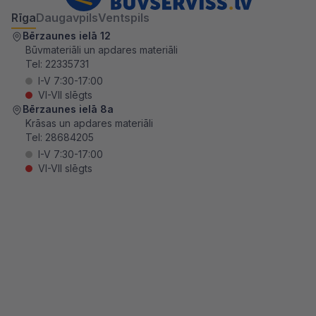
Rīga
Daugavpils
Ventspils
Bērzaunes ielā 12
Būvmateriāli un apdares materiāli
Tel:
22335731
I-V 7:30-17:00
VI-VII slēgts
Bērzaunes ielā 8a
Krāsas un apdares materiāli
Tel:
28684205
I-V 7:30-17:00
VI-VII slēgts