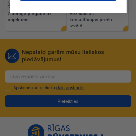
Zibenīga piegāde uz
Bezmaksas
objektiem
konsultācijas preču
izvēlē
Nepalaid garām mūsu lieliskos
piedāvājumus!
Apstiprinu un piekrītu
datu apstrādei
.
Pieteikties