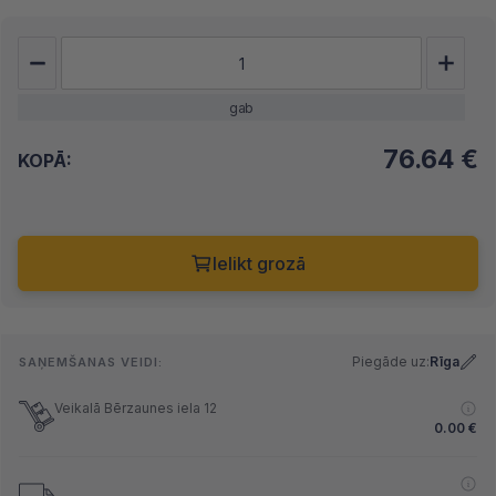
gab
76.64
€
KOPĀ:
Ielikt grozā
Piegāde uz:
Rīga
SAŅEMŠANAS VEIDI:
Veikalā Bērzaunes iela 12
0.00
€