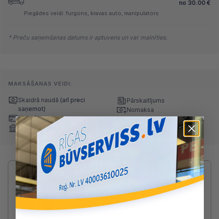
no
30.00
€
Piegādes veidi: furgons, kravas auto, manipulators
* Preču saņemšanas datums ir aptuvens un var mainīties.
MAKSĀŠANAS VEIDI:
Skaidrā naudā
(arī preci
Pārskaitījums
saņemot)
Nomaksa
Maksājumu kartes
Internetbankas
Radušies jautājumi par produktu?
SAZINIES AR DRUVIS:
2233 5731
druvis@buvserviss.lv