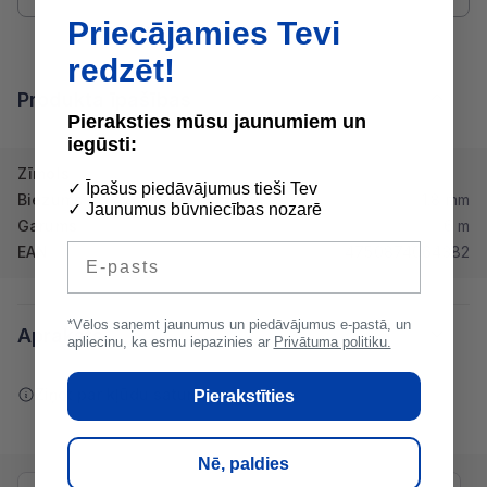
Priecājamies Tevi
redzēt!
Produkta īpašības
Pieraksties mūsu jaunumiem un
iegūsti:
Zīmols
✓ Īpašus piedāvājumus tieši Tev
Biezums
1.8 mm
✓ Jaunumus būvniecības nozarē
Garums
6 m
E-pasts
EAN
4750874064382
*Vēlos saņemt jaunumus un piedāvājumus e-pastā, un
Apraksts
apliecinu, ka esmu iepazinies ar
Privātuma politiku.
Ziņot par kļūdu saturā
Pierakstīties
Nē, paldies