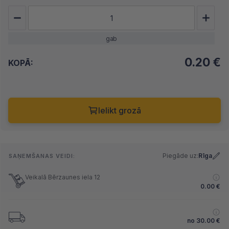
gab
0.20
€
KOPĀ:
Ielikt grozā
Piegāde uz:
Rīga
SAŅEMŠANAS VEIDI:
Veikalā Bērzaunes iela 12
0.00
€
no
30.00
€