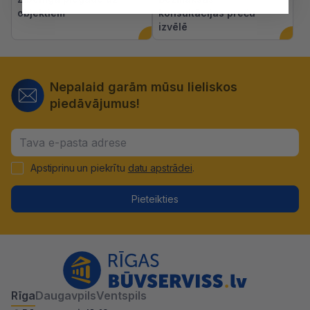
objektiem
konsultācijas preču
izvēlē
Nepalaid garām mūsu lieliskos
piedāvājumus!
Apstiprinu un piekrītu
datu apstrādei
.
Pieteikties
Rīga
Daugavpils
Ventspils