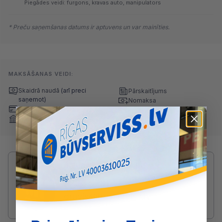
Piegādes veidi: furgons, kravas auto, manipulators
* Preču saņemšanas datums ir aptuvens un var mainīties.
MAKSĀŠANAS VEIDI:
Skaidrā naudā
(arī preci
Pārskaitījums
saņemot)
Nomaksa
Maksājumu kartes
Internetbankas
Radušies jautājumi par produktu?
SAZINIES AR DRUVIS:
2233 5731
druvis@buvserviss.lv