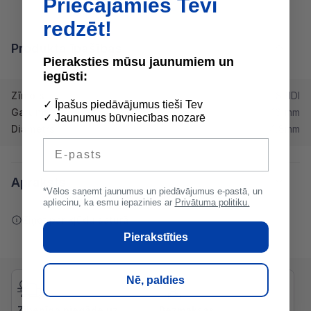
Priecājamies Tevi
redzēt!
Produkta īpašības
Pieraksties mūsu jaunumiem un
iegūsti:
Zīmols
SPIDI
✓ Īpašus piedāvājumus tieši Tev
Garums
16 mm
✓ Jaunumus būvniecības nozarē
Diametrs
4.8mm
E-pasts
Apraksts
*Vēlos saņemt jaunumus un piedāvājumus e-pastā, un
apliecinu, ka esmu iepazinies ar
Privātuma politiku.
Ziņot par kļūdu saturā
Pierakstīties
Nē, paldies
Zibenīga piegāde uz
Bezmaksas