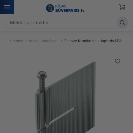
Konstrukcijas, stiprinājumi
Ensave Kronšteina adapteris MVe-L AH