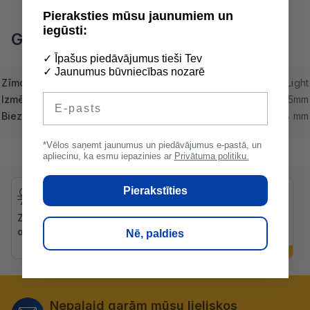
Pieraksties mūsu jaunumiem un
iegūsti:
Galvenās īpašības
✓ Īpašus piedāvājumus tieši Tev
✓ Jaunumus būvniecības nozarē
Zīmols
Ensave Spidi-Light
E-pasts
Izmērs
85x95mm
Biezums
2.8 mm
*Vēlos saņemt jaunumus un piedāvājumus e-pastā, un
apliecinu, ka esmu iepazinies ar
Privātuma politiku.
Pierakstīties
Zibenīga piegāde uz
Bezmaksas
objektiem
konsultācijas preču
Nē, paldies
izvēlē
Nepalaid garām mūsu lieliskos