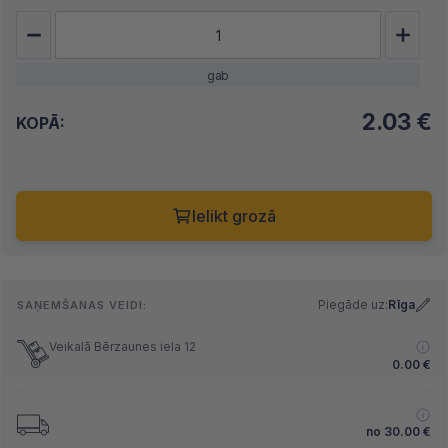
gab
2.03
€
KOPĀ:
Ielikt grozā
Piegāde uz:
Rīga
SAŅEMŠANAS VEIDI:
Veikalā Bērzaunes iela 12
0.00
€
no
30.00
€