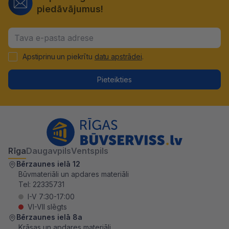
piedāvājumus!
Apstiprinu un piekrītu
datu apstrādei
.
Pieteikties
Rīga
Daugavpils
Ventspils
Bērzaunes ielā 12
Būvmateriāli un apdares materiāli
Tel:
22335731
I-V 7:30-17:00
VI-VII slēgts
Bērzaunes ielā 8a
Krāsas un apdares materiāli