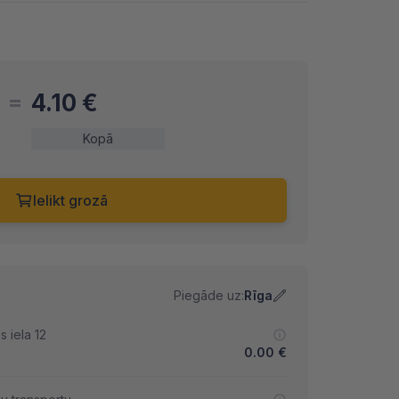
4.10
€
Kopā
Ielikt grozā
Piegāde uz:
Rīga
 iela 12
0.00
€