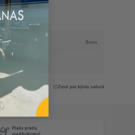
ametrs
8mm
Ziņot par kļūdu saturā
Plašs preču
piedāvājums!