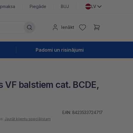
pmaksa
Piegāde
BUJ
LV
Ienākt
Padomi un risinājumi
s VF balstiem cat. BCDE,
EAN: 8423533724717
as:
Jautāt klientu speciālistam