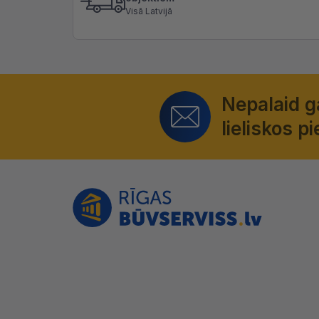
Visā Latvijā
Nepalaid 
lieliskos 