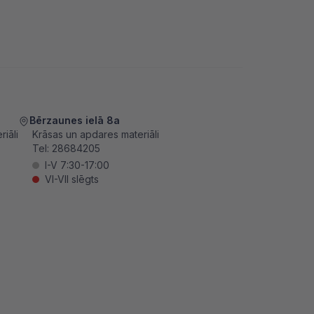
Bērzaunes ielā 8a
iāli
Krāsas un apdares materiāli
Tel:
28684205
I-V 7:30-17:00
VI-VII slēgts