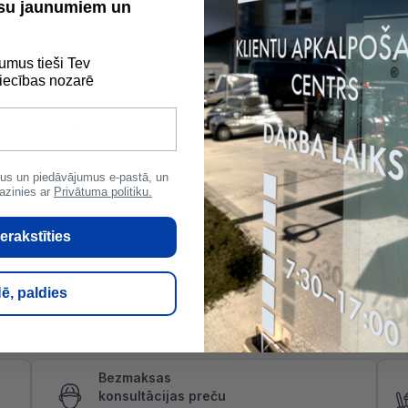
ūsu jaunumiem un
umus tieši Tev
ecības nozarē
Garums
100 mm
Di
717
us un piedāvājumus e-pastā, un
azinies ar
Privātuma politiku.
erakstīties
ē, paldies
Bezmaksas
konsultācijas preču