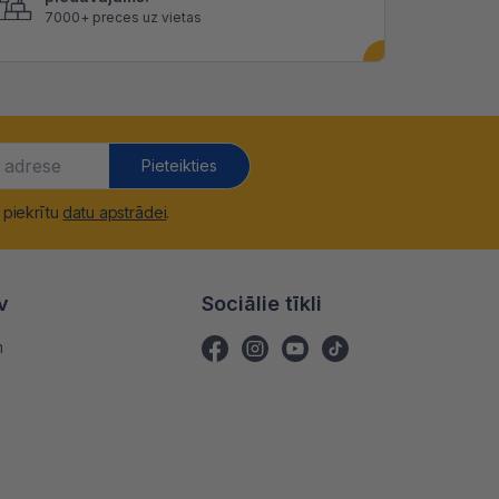
7000+ preces uz vietas
Pieteikties
 piekrītu
datu apstrādei
.
v
Sociālie tīkli
m