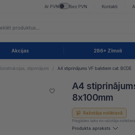
Ar PVN
Bez PVN
Kontakti
A
Akcijas
286+ Zīmoli
Konstrukcijas, stiprinājumi
A4 stiprinājums VF balstiem cat. BCDE
A4 stiprinājum
8x100mm
Ražotāja noliktavā
Piegādes laiks no ražotāja noliktav
Produkta apraksts