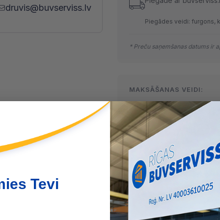
Piegāde ar buvserviss.
druvis@buvserviss.lv
Piegādes veidi: furgons, 
* Preču saņemšanas datums ir ap
MAKSĀŠANAS VEIDI:
Skaidrā naudā
(arī preci sa
Maksājumu kartes
Internetbankas
mies Tevi