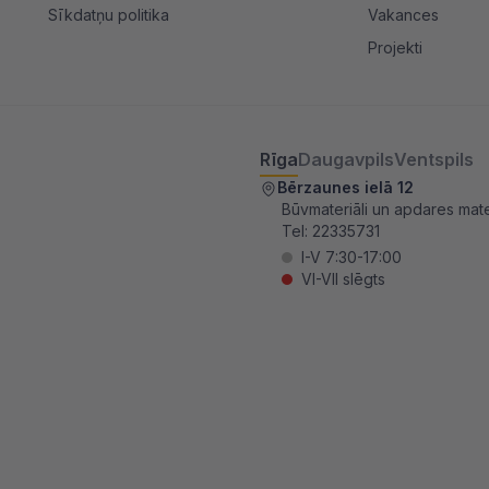
Sīkdatņu politika
Vakances
Projekti
Rīga
Daugavpils
Ventspils
Bērzaunes ielā 12
Būvmateriāli un apdares mater
Tel:
22335731
I-V 7:30-17:00
VI-VII slēgts