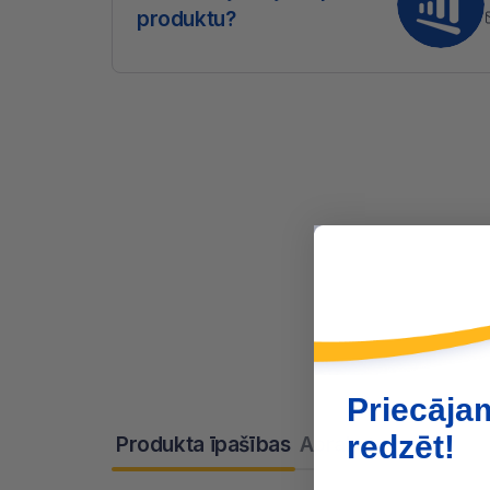
produktu?
Priecāja
redzēt!
Produkta īpašības
Apraksts