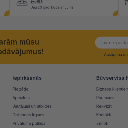
izvēlē
Jau 23 gadi kopā ar Jums
garām mūsu
piedāvājumus!
Apstiprinu un
Iepirkšanās
Būvserviss.l
Piegāde
Biznesa klientie
Apmaksa
Par mums
Jautājumi un atbildes
Rekvizīti
Distances līgums
Kontakti
Privātuma politika
Zīmoli