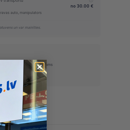
lv transportu
no
30.00
€
kravas auto, manipulators
tuvens un var mainīties.
ņemot)
Pārskaitījums
Nomaksa