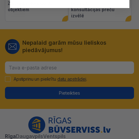
Zibenīga piegāde uz
Bezmaksas
objektiem
konsultācijas preču
izvēlē
Nepalaid garām mūsu lieliskos
piedāvājumus!
Apstiprinu un piekrītu
datu apstrādei
.
Pieteikties
Rīga
Daugavpils
Ventspils