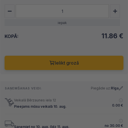
iepak
11.86
€
KOPĀ:
Ielikt grozā
Piegāde uz:
Rīga
SAŅEMŠANAS VEIDI:
Veikalā Bērzaunes iela 12
0.00
€
Pieejams mūsu veikalā 10. aug.
no
30.00
€
Saņemiet no 10. aug. līdz 11. aug.