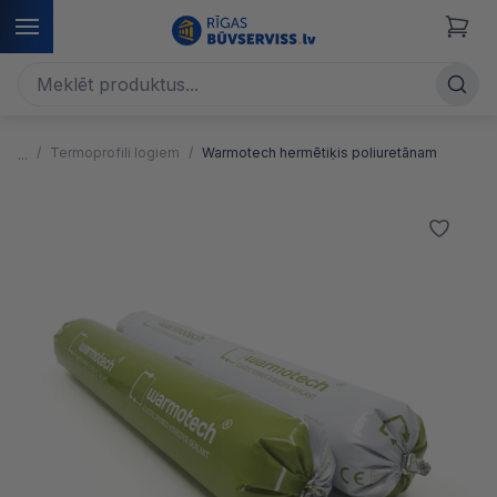
Termoprofili logiem
Warmotech hermētiķis poliuretānam