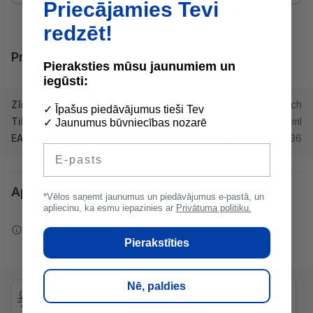
Priecājamies Tevi
redzēt!
Produkta īpašības
Pieraksties mūsu jaunumiem un
iegūsti:
Zīmols
Warmotech
✓ Īpašus piedāvājumus tieši Tev
Tilpums
600 ml
✓ Jaunumus būvniecības nozarē
EAN
2000000092836
E-pasts
Apraksts
*Vēlos saņemt jaunumus un piedāvājumus e-pastā, un
apliecinu, ka esmu iepazinies ar
Privātuma politiku.
Ziņot par kļūdu saturā
Pierakstīties
Nē, paldies