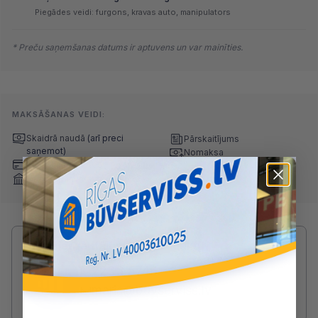
Piegādes veidi: furgons, kravas auto, manipulators
* Preču saņemšanas datums ir aptuvens un var mainīties.
MAKSĀŠANAS VEIDI:
Skaidrā naudā
(arī preci
Pārskaitījums
saņemot)
Nomaksa
Maksājumu kartes
Internetbankas
Radušies jautājumi par produktu?
SAZINIES AR MĀRIS:
2233 5746
maris@buvserviss.lv