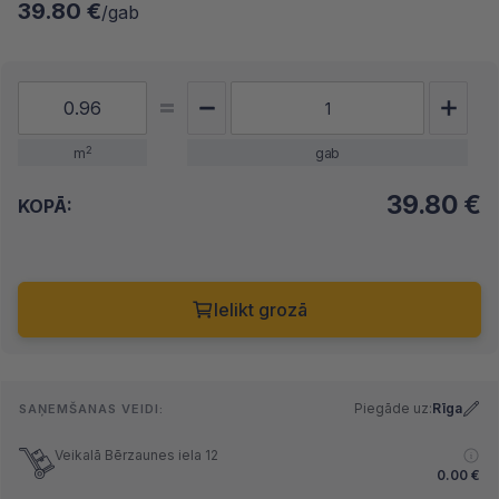
39.80 €
/gab
2
m
gab
39.80
€
KOPĀ:
Ielikt grozā
Piegāde uz:
Rīga
SAŅEMŠANAS VEIDI:
Veikalā Bērzaunes iela 12
0.00
€