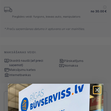
no
30.00
€
Piegādes veidi: furgons, kravas auto, manipulators
* Preču saņemšanas datums ir aptuvens un var mainīties.
MAKSĀŠANAS VEIDI:
Skaidrā naudā
(arī preci
Pārskaitījums
saņemot)
Nomaksa
Maksājumu kartes
Internetbankas
Radušies jautājumi par produktu?
SAZINIES AR MĀRIS:
2233 5746