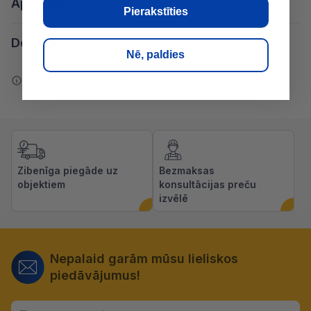
Apraksts
Pierakstīties
Dokumentācija
Nē, paldies
Ziņot par kļūdu saturā
Zibenīga piegāde uz
Bezmaksas
objektiem
konsultācijas preču
izvēlē
Nepalaid garām mūsu lieliskos
piedāvājumus!