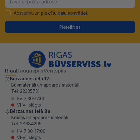
Apstiprinu un piekrītu
datu apstrādei
.
Pieteikties
Rīga
Daugavpils
Ventspils
Bērzaunes ielā 12
Būvmateriāli un apdares materiāli
Tel:
22335731
I-V 7:30-17:00
VI-VII slēgts
Bērzaunes ielā 8a
Krāsas un apdares materiāli
Tel:
28684205
I-V 7:30-17:00
VI-VII slēgts