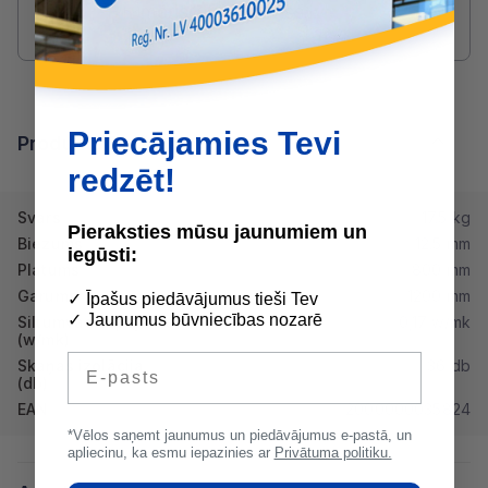
maris@buvserviss.lv
Priecājamies Tevi
Produkta īpašības
redzēt!
Svars
17.5 kg
Pieraksties mūsu jaunumiem un
Biezums
12.5 mm
iegūsti:
Platums
800 mm
Garums
1200 mm
✓ Īpašus piedāvājumus tieši Tev
✓ Jaunumus būvniecības nozarē
Siltumvadītspēja λd
0,17 w/mk
(w/mk)
E-pasts
Skaņas izolācija
36 db
(db)
EAN
2000000035824
*Vēlos saņemt jaunumus un piedāvājumus e-pastā, un
apliecinu, ka esmu iepazinies ar
Privātuma politiku.