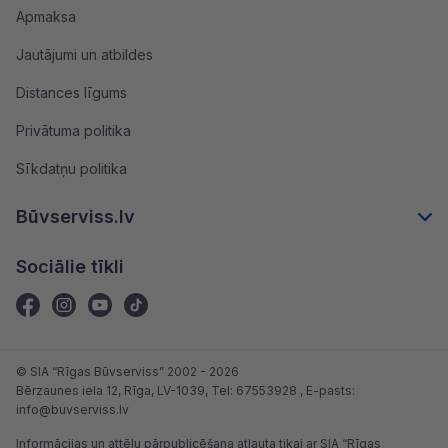
Apmaksa
Jautājumi un atbildes
Distances līgums
Privātuma politika
Sīkdatņu politika
Būvserviss.lv
Sociālie tīkli
© SIA “Rīgas Būvserviss” 2002 - 2026
Bērzaunes iela 12, Rīga, LV-1039
, Tel:
67553928
, E-pasts:
info@buvserviss.lv
Informācijas un attēlu pārpublicēšana atļauta tikai ar SIA “Rīgas