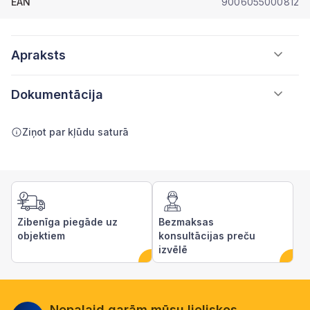
EAN
9006055000812
Apraksts
Dokumentācija
Ziņot par kļūdu saturā
Zibenīga piegāde uz
Bezmaksas
objektiem
konsultācijas preču
izvēlē
Nepalaid garām mūsu lieliskos