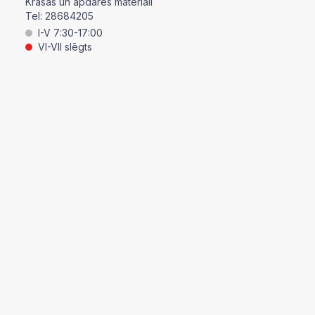
Krāsas un apdares materiāli
Tel:
28684205
I-V 7:30-17:00
VI-VII slēgts