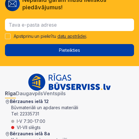
piedāvājumus!
Apstiprinu un piekrītu
datu apstrādei
.
Pieteikties
Rīga
Daugavpils
Ventspils
Bērzaunes ielā 12
Būvmateriāli un apdares materiāli
Tel:
22335731
I-V 7:30-17:00
VI-VII slēgts
Bērzaunes ielā 8a