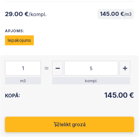
29.00 €
145.00 €
/kompl.
/m3
APJOMS:
Iepakojums
m3
kompl.
145.00
€
KOPĀ:
Ielikt grozā