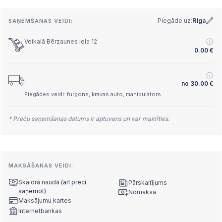
Piegāde uz:
Rīga
SAŅEMŠANAS VEIDI:
Veikalā Bērzaunes iela 12
0.00
€
no
30.00
€
Piegādes veidi: furgons, kravas auto, manipulators
* Preču saņemšanas datums ir aptuvens un var mainīties.
MAKSĀŠANAS VEIDI:
Skaidrā naudā
(arī preci
Pārskaitījums
saņemot)
Nomaksa
Maksājumu kartes
Internetbankas