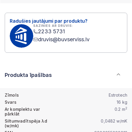
Radušies jautājumi par produktu?
SAZINIES AR DRUVIS:
2233 5731
druvis@buvserviss.lv
Produkta īpašības
Zīmols
Estrotech
Svars
16 kg
2
Ar komplektu var
0.2 m
pārklāt
Siltumvadītspēja λd
0,0482 w/mK
(w/mk)