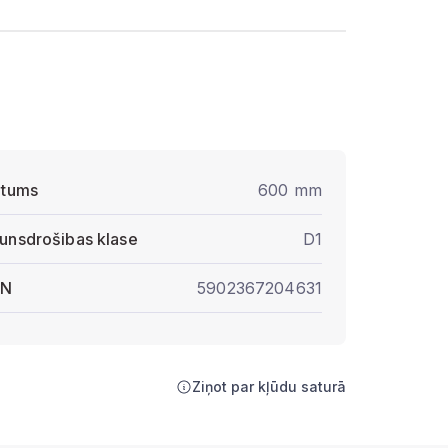
atums
600 mm
unsdrošibas klase
D1
AN
5902367204631
Ziņot par kļūdu saturā