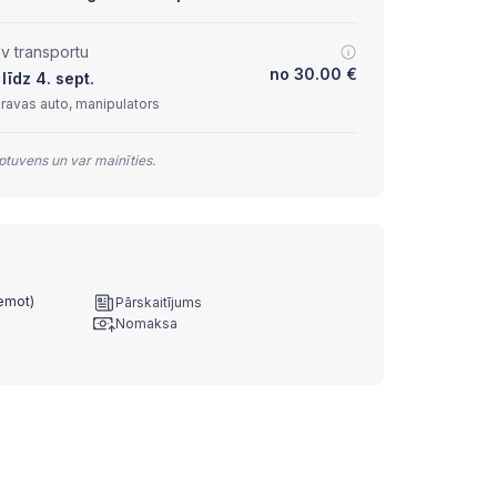
lv transportu
no
30.00
€
līdz 4. sept.
kravas auto, manipulators
tuvens un var mainīties.
ņemot)
Pārskaitījums
Nomaksa