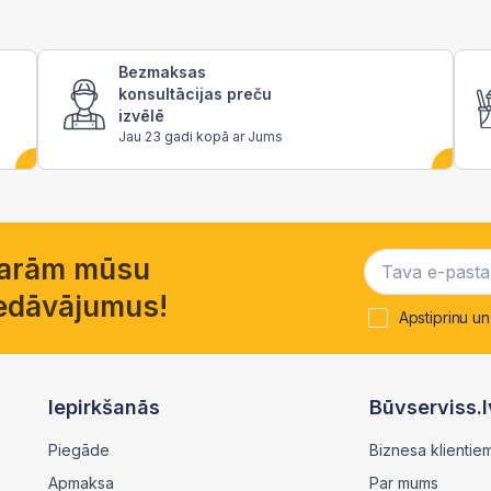
Bezmaksas
konsultācijas preču
izvēlē
Jau 23 gadi kopā ar Jums
garām mūsu
piedāvājumus!
Apstiprinu un
Iepirkšanās
Būvserviss.l
Piegāde
Biznesa klientie
Apmaksa
Par mums