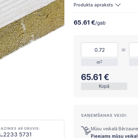
Produkta apraksts
65.61 €
/gab
m
2
65.61
€
Kopā
SAŅEMŠANAS VEIDI:
Mūsu veikalā Bērzaunes
SAZINIES AR DRUVIS:
2233 5731
Pieejams mūsu veikalā