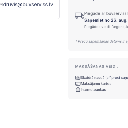
druvis@buvserviss.lv
Piegāde ar buvserviss.
Saņemiet no 26. aug. 
Piegādes veidi: furgons, 
* Preču saņemšanas datums ir ap
MAKSĀŠANAS VEIDI:
Skaidrā naudā
(arī preci sa
Maksājumu kartes
Internetbankas