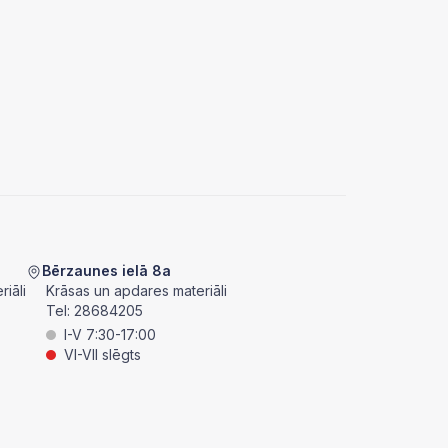
Bērzaunes ielā 8a
iāli
Krāsas un apdares materiāli
Tel:
28684205
I-V 7:30-17:00
VI-VII slēgts