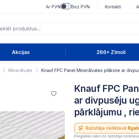
Ar PVN
Bez PVN
Kontakti
A
Akcijas
286+ Zīmoli
Minerālvate
Knauf FPC Panel Minerālvates plāksne ar divpu
Knauf FPC Pane
ar divpusēju u
pārklājumu , 
Ražotāja noliktavā
8gab
Piegādes laiks no ražotāja noliktav