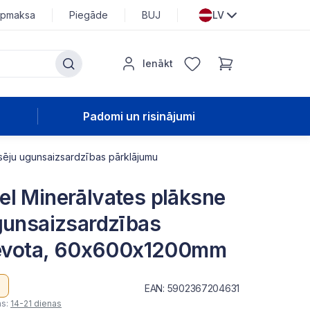
pmaksa
Piegāde
BUJ
LV
Ienākt
Padomi un risinājumi
sēju ugunsaizsardzības pārklājumu
l Minerālvates plāksne
gunsaizsardzības
rievota, 60x600x1200mm
EAN: 5902367204631
as:
14-21 dienas