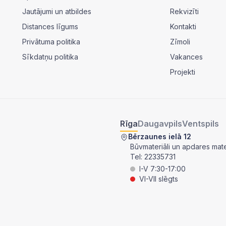
Jautājumi un atbildes
Rekvizīti
Distances līgums
Kontakti
Privātuma politika
Zīmoli
Sīkdatņu politika
Vakances
Projekti
Rīga
Daugavpils
Ventspils
Bērzaunes ielā 12
Būvmateriāli un apdares mater
Tel:
22335731
I-V 7:30-17:00
VI-VII slēgts