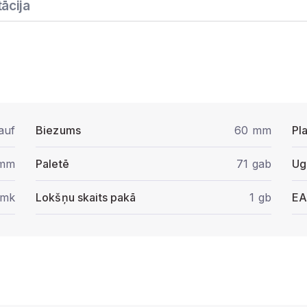
ācija
auf
Biezums
60 mm
Pl
 mm
Paletē
71 gab
Ug
/mk
Lokšņu skaits pakā
1 gb
E