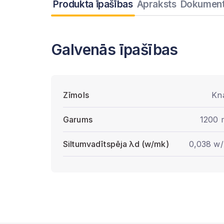
Produkta īpašības
Apraksts
Dokument
Galvenās īpašības
Zīmols
Kn
Garums
1200
Siltumvadītspēja λd (w/mk)
0,038 w