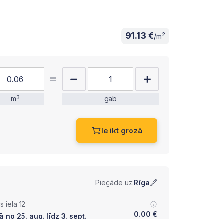
91.13 €
2
/m
m
3
gab
Ielikt grozā
Piegāde uz:
Rīga
 iela 12
0.00
€
 no 25. aug. līdz 3. sept.