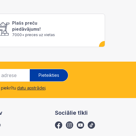
Plašs preču
piedāvājums!
7000+ preces uz vietas
Pieteikties
 piekrītu
datu apstrādei
.
v
Sociālie tīkli
m