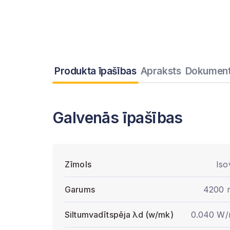
Produkta īpašības
Apraksts
Dokument
Galvenās īpašības
Zīmols
Iso
Garums
4200
Siltumvadītspēja λd (w/mk)
0.040 W