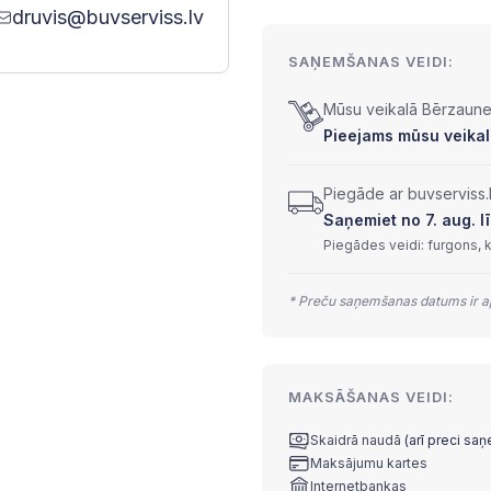
druvis@buvserviss.lv
SAŅEMŠANAS VEIDI:
Mūsu veikalā Bērzaunes
Pieejams mūsu veikalā
Piegāde ar buvserviss.
Saņemiet no 7. aug. lī
Piegādes veidi: furgons, 
* Preču saņemšanas datums ir ap
MAKSĀŠANAS VEIDI:
Skaidrā naudā
(arī preci sa
Maksājumu kartes
Internetbankas