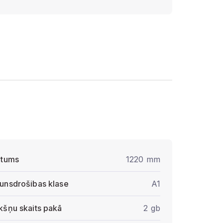
atums
1220 mm
unsdrošibas klase
A1
kšņu skaits pakā
2 gb