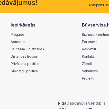
piedāvājumus!
Apstiprinu un
Iepirkšanās
Būvserviss.l
Piegāde
Biznesa klientie
Apmaksa
Par mums
Jautājumi un atbildes
Rekvizīti
Distances līgums
Kontakti
Privātuma politika
Zīmoli
Sīkdatņu politika
Vakances
Projekti
Rīga
Daugavpils
Ventspils