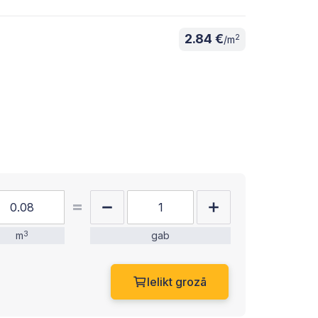
2.84 €
2
/m
m
3
gab
Ielikt grozā