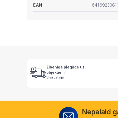
EAN
6416923081
Zibenīga piegāde uz
objektiem
Visā Latvijā
Nepalaid 