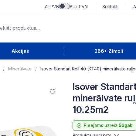
Ar PVN
Bez PVN
Kontakti
A
Akcijas
286+ Zīmoli
Minerālvate
Isover Standart Roll 40 (KT40) minerālvate ruļļo
Isover Standar
minerālvate r
10.25m2
Pieejams uzreiz
56gab
Produkta apraksts