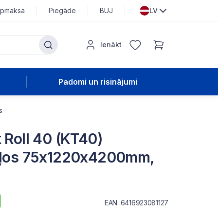
pmaksa
Piegāde
BUJ
LV
Ienākt
Padomi un risinājumi
s
t Roll 40 (KT40)
uļļos 75x1220x4200mm,
EAN: 6416923081127