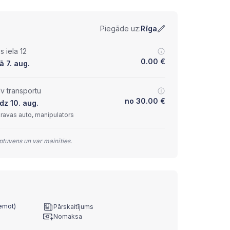
Piegāde uz:
Rīga
 iela 12
0.00
€
 7. aug.
lv transportu
no
30.00
€
dz 10. aug.
kravas auto, manipulators
tuvens un var mainīties.
ņemot)
Pārskaitījums
Nomaksa