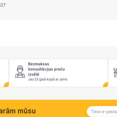
127
Bezmaksas
konsultācijas preču
izvēlē
Jau 23 gadi kopā ar Jums
garām mūsu