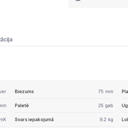
ācija
ver
Biezums
75 mm
Pl
 mm
Paletē
25 gab
Ug
/mK
Svars iepakojumā
9.2 kg
Lo