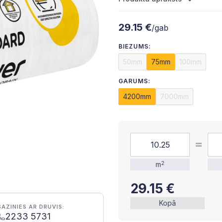
29.15 €
/gab
BIEZUMS:
50mm
75mm
100mm
GARUMS:
4200mm
7000mm
m
2
29.15
€
Kopā
SAZINIES AR DRUVIS:
2233 5731