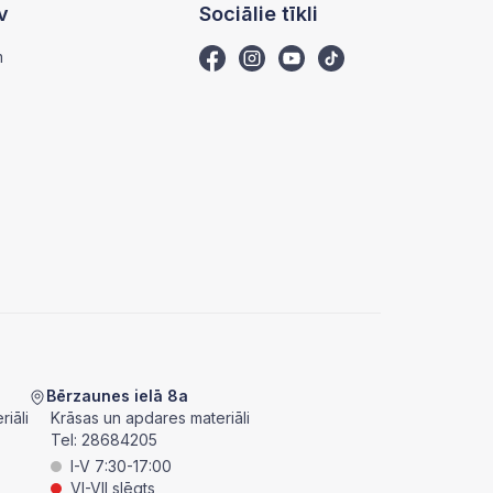
v
Sociālie tīkli
m
Bērzaunes ielā 8a
iāli
Krāsas un apdares materiāli
Tel:
28684205
I-V 7:30-17:00
VI-VII slēgts