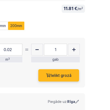
11.81 €
2
/m
0mm
200mm
m
3
gab
Ielikt grozā
Piegāde uz:
Rīga