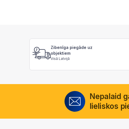
Zibenīga piegāde uz
objektiem
Visā Latvijā
Nepalaid 
lieliskos 