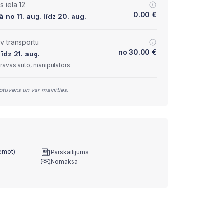
 iela 12
0.00
€
 no 11. aug. līdz 20. aug.
lv transportu
no
30.00
€
īdz 21. aug.
kravas auto, manipulators
tuvens un var mainīties.
ņemot)
Pārskaitījums
Nomaksa