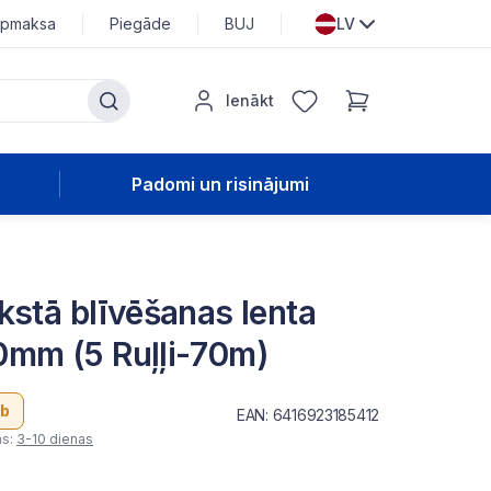
pmaksa
Piegāde
BUJ
LV
Ienākt
Padomi un risinājumi
kstā blīvēšanas lenta
mm (5 Ruļļi-70m)
b
EAN: 6416923185412
as:
3-10 dienas