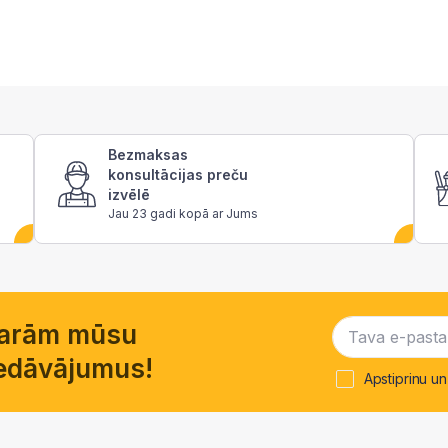
Bezmaksas
konsultācijas preču
izvēlē
Jau 23 gadi kopā ar Jums
garām mūsu
piedāvājumus!
Apstiprinu un