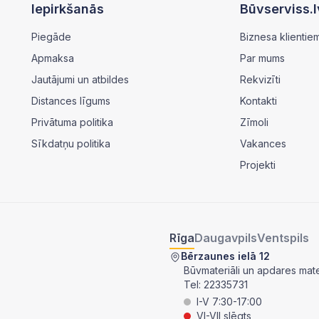
Iepirkšanās
Būvserviss.l
Piegāde
Biznesa klientie
Apmaksa
Par mums
Jautājumi un atbildes
Rekvizīti
Distances līgums
Kontakti
Privātuma politika
Zīmoli
Sīkdatņu politika
Vakances
Projekti
Rīga
Daugavpils
Ventspils
Bērzaunes ielā 12
Būvmateriāli un apdares mater
Tel:
22335731
I-V 7:30-17:00
VI-VII slēgts