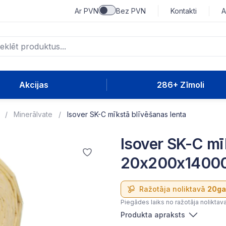
Ar PVN
Bez PVN
Kontakti
A
Akcijas
286+ Zīmoli
Minerālvate
Isover SK-C mīkstā blīvēšanas lenta
Isover SK-C mī
20x200x14000
Ražotāja noliktavā
20ga
Piegādes laiks no ražotāja noliktav
Produkta apraksts