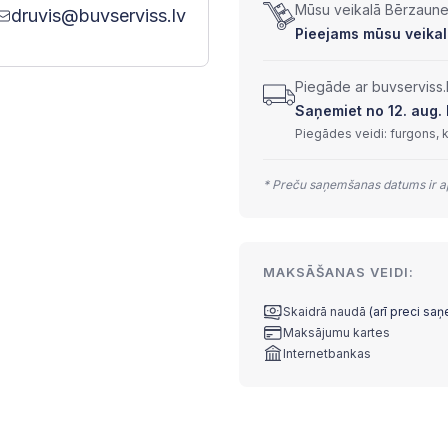
Mūsu veikalā Bērzaunes
druvis@buvserviss.lv
Pieejams mūsu veikalā
Piegāde ar buvserviss.
Saņemiet no 12. aug. l
Piegādes veidi: furgons, 
* Preču saņemšanas datums ir ap
MAKSĀŠANAS VEIDI:
Skaidrā naudā
(arī preci sa
Maksājumu kartes
Internetbankas