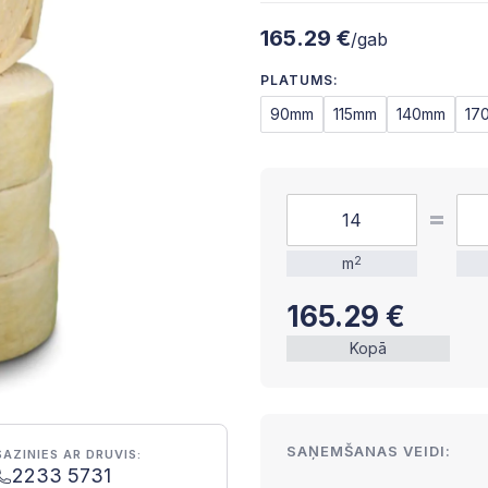
165.29 €
/gab
PLATUMS:
90mm
115mm
140mm
17
m
2
165.29
€
Kopā
SAŅEMŠANAS VEIDI:
SAZINIES AR DRUVIS:
2233 5731