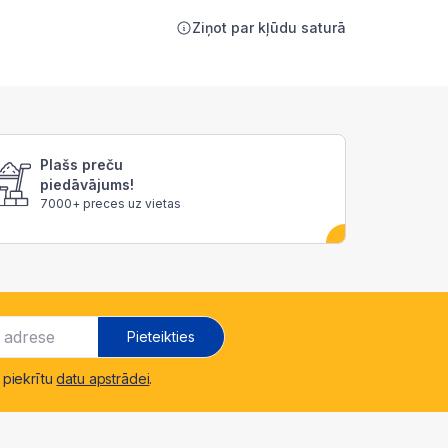
Ziņot par kļūdu saturā
Plašs preču
piedāvājums!
7000+ preces uz vietas
Pieteikties
 piekrītu
datu apstrādei
.