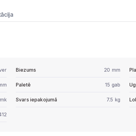
ācija
ver
Biezums
20 mm
Pl
 mm
Paletē
15 gab
Ug
/mk
Svars iepakojumā
7.5 kg
Lo
412