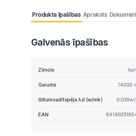
Produkta īpašības
Apraksts
Dokument
Galvenās īpašības
Zīmols
Iso
Garums
14000
Siltumvadītspēja λd (w/mk)
0.039w
EAN
6416923185