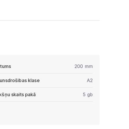
atums
200 mm
unsdrošibas klase
A2
kšņu skaits pakā
5 gb