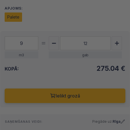
APJOMS:
Palete
m3
gab
275.04
€
KOPĀ:
Ielikt grozā
Piegāde uz:
Rīga
SAŅEMŠANAS VEIDI: