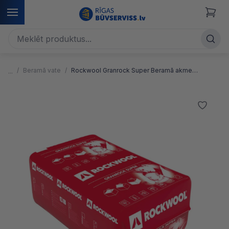
Beramā vate
Rockwool Granrock Super Beramā akmens vate