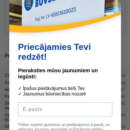
Radušies jautājumi par produktu?
SAZINIES AR DRUVIS:
2233 5731
druvis@buvserviss.lv
Priecājamies Tevi
redzēt!
Produkta īpašības
Pieraksties mūsu jaunumiem un
Zīmols
Rockwool
iegūsti:
Svars
21.58 kg
✓ Īpašus piedāvājumus tieši Tev
3
Iepakojumā
0.75 m
✓ Jaunumus būvniecības nozarē
Paletē
12 gab
Siltumvadītspēja λd
0,037 - 0,042
E-pasts
(w/mk)
Ugunsdrošibas
A1
klase
*Vēlos saņemt jaunumus un piedāvājumus e-pastā, un
EAN
5902565794224
apliecinu, ka esmu iepazinies ar
Privātuma politiku.