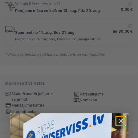
Veikalā Bērzaunes iela 12
0.00
€
Pieejams mūsu veikalā no 13. aug. līdz 20. aug.
no
30.00
€
Saņemiet no 14. aug. līdz 21. aug.
Piegādes veidi: furgons, kravas auto, manipulators
* Preču saņemšanas datums ir aptuvens un var mainīties.
MAKSĀŠANAS VEIDI:
Skaidrā naudā
(arī preci
Pārskaitījums
saņemot)
Nomaksa
Maksājumu kartes
Internetbankas