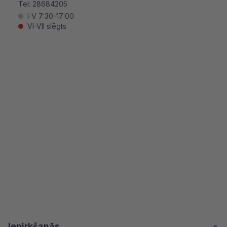
Tel:
28684205
I-V 7:30-17:00
VI-VII slēgts
Iepirkšanās