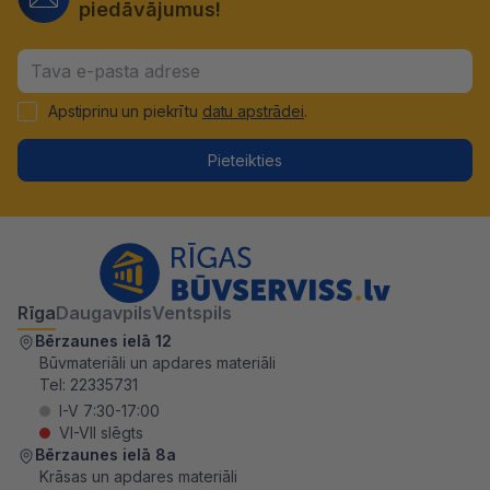
piedāvājumus!
Apstiprinu un piekrītu
datu apstrādei
.
Pieteikties
Rīga
Daugavpils
Ventspils
Bērzaunes ielā 12
Būvmateriāli un apdares materiāli
Tel:
22335731
I-V 7:30-17:00
VI-VII slēgts
Bērzaunes ielā 8a
Krāsas un apdares materiāli