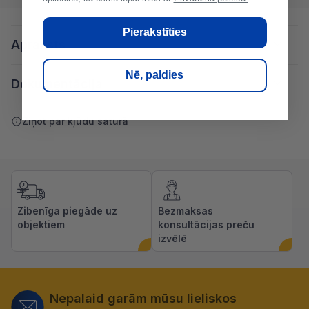
Pierakstīties
Apraksts
Nē, paldies
Dokumentācija
Ziņot par kļūdu saturā
Zibenīga piegāde uz
Bezmaksas
objektiem
konsultācijas preču
izvēlē
Nepalaid garām mūsu lieliskos