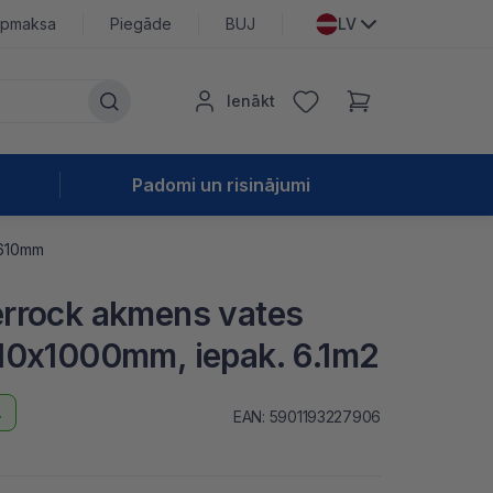
pmaksa
Piegāde
BUJ
LV
Ienākt
Padomi un risinājumi
 610mm
rrock akmens vates
10x1000mm, iepak. 6.1m2
.
EAN: 5901193227906