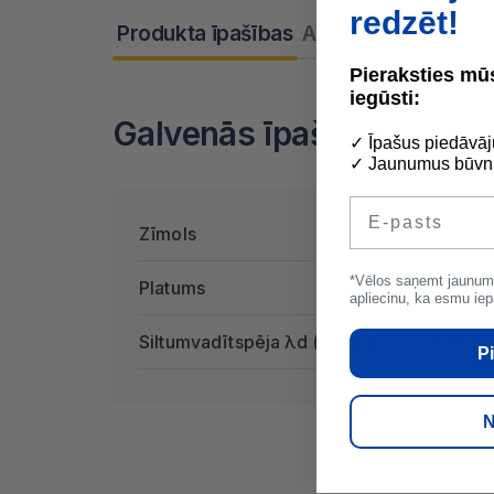
redzēt!
Produkta īpašības
Apraksts
Dokument
Pieraksties m
iegūsti:
Galvenās īpašības
✓ Īpašus piedāvāj
✓ Jaunumus būvni
E-pasts
Zīmols
Rockw
*Vēlos saņemt jaunum
Platums
610
apliecinu, ka esmu iep
Siltumvadītspēja λd (w/mk)
0.035w
Pi
N