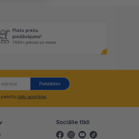
Plašs preču
piedāvājums!
7000+ preces uz vietas
Pieteikties
 piekrītu
datu apstrādei
.
v
Sociālie tīkli
m