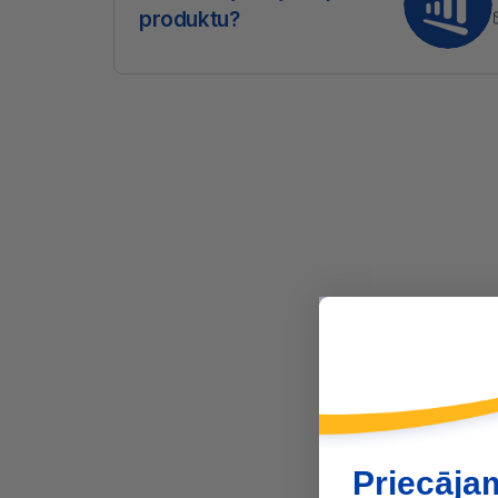
produktu?
Priecāja