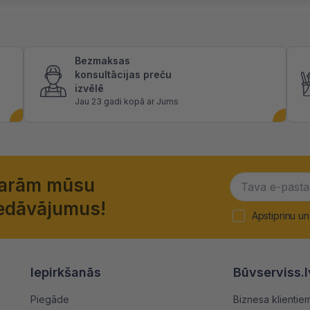
Bezmaksas
konsultācijas preču
izvēlē
Jau 23 gadi kopā ar Jums
garām mūsu
piedāvājumus!
Apstiprinu un
Iepirkšanās
Būvserviss.l
Piegāde
Biznesa klientie