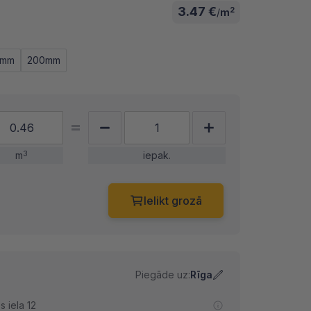
3.47 €
2
/
m
0mm
200mm
m
3
iepak.
Ielikt grozā
Piegāde uz:
Rīga
 iela 12