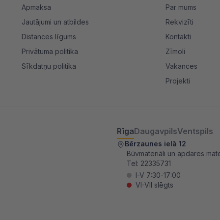
Apmaksa
Par mums
Jautājumi un atbildes
Rekvizīti
Distances līgums
Kontakti
Privātuma politika
Zīmoli
Sīkdatņu politika
Vakances
Projekti
Rīga
Daugavpils
Ventspils
Bērzaunes ielā 12
Būvmateriāli un apdares mater
Tel:
22335731
I-V 7:30-17:00
VI-VII slēgts