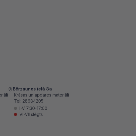
Bērzaunes ielā 8a
iāli
Krāsas un apdares materiāli
Tel:
28684205
I-V 7:30-17:00
VI-VII slēgts