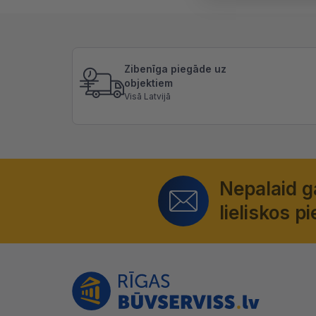
Zibenīga piegāde uz
objektiem
Visā Latvijā
Nepalaid 
lieliskos 