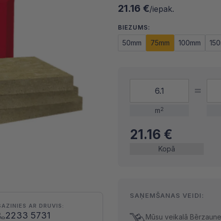
21.16 €
/iepak.
BIEZUMS:
50mm
75mm
100mm
15
m
2
21.16
€
Kopā
SAŅEMŠANAS VEIDI:
SAZINIES AR DRUVIS:
2233 5731
Mūsu veikalā Bērzaunes