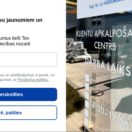
ācija
ūsu jaunumiem un
umus tieši Tev
ecības nozarē
ool
Svars
16 kg
Bi
us un piedāvājumus e-pastā, un
 mm
Garums
1000 mm
Pl
azinies ar
Privātuma politiku.
/mk
Ugunsdrošibas klase
A1
E
erakstīties
ē, paldies