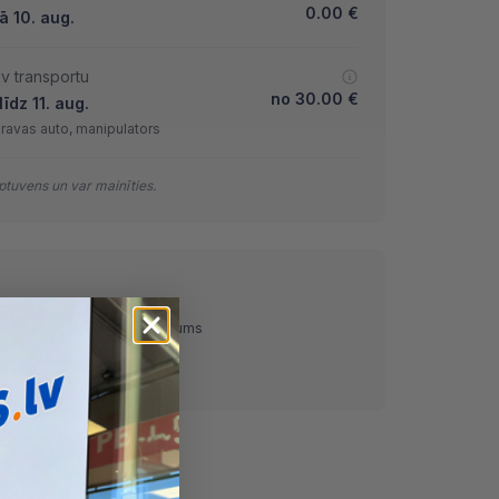
0.00
€
ā 10. aug.
lv transportu
no
30.00
€
īdz 11. aug.
kravas auto, manipulators
tuvens un var mainīties.
ņemot)
Pārskaitījums
Nomaksa