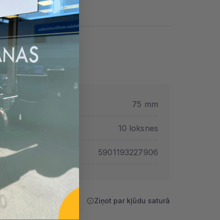
ezums
75 mm
ātņu skaits pakā
10 loksnes
AN
5901193227906
Ziņot par kļūdu saturā