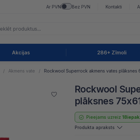
Ar PVN
Bez PVN
Kontakti
A
Akcijas
286+ Zīmoli
Akmens vate
Rockwool Superrock akmens vates plāksnes
Rockwool Supe
plāksnes 75x6
Pieejams uzreiz
18iepak
Produkta apraksts