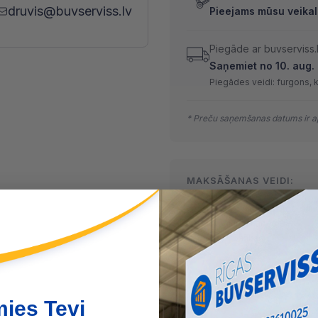
druvis@buvserviss.lv
Pieejams mūsu veikal
Piegāde ar buvserviss.
Saņemiet no 10. aug. l
Piegādes veidi: furgons, 
* Preču saņemšanas datums ir ap
MAKSĀŠANAS VEIDI:
Skaidrā naudā
(arī preci sa
Maksājumu kartes
Internetbankas
mies Tevi