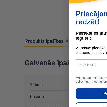
Priecāja
redzēt!
Pieraksties m
iegūsti:
Produkta īpašības
Apraksts
Dokument
✓ Īpašus piedāvāj
✓ Jaunumus būvni
Galvenās īpašības
E-pasts
*Vēlos saņemt jaunum
apliecinu, ka esmu iep
Zīmols
Rockw
Pi
Platums
600