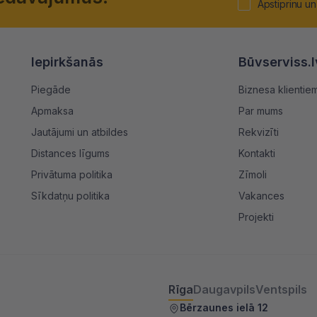
Apstiprinu un
Iepirkšanās
Būvserviss.l
Piegāde
Biznesa klientie
Apmaksa
Par mums
Jautājumi un atbildes
Rekvizīti
Distances līgums
Kontakti
Privātuma politika
Zīmoli
Sīkdatņu politika
Vakances
Projekti
Rīga
Daugavpils
Ventspils
Bērzaunes ielā 12