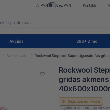
Ar PVN
Bez PVN
Kontakti
A
Akcijas
286+ Zīmoli
Akmens vate
Rockwool Steprock Super Ugunsdrošas grīda
Rockwool Step
grīdas akmens
40x600x1000m
Ražotāja noliktavā
Piegādes laiks no ražotāja noliktav