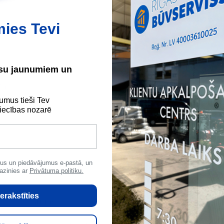
Maksājumu kartes
Internetbankas
mies Tevi
ūsu jaunumiem un
ācija
umus tieši Tev
ecības nozarē
us un piedāvājumus e-pastā, un
azinies ar
Privātuma politiku.
ool
Svars
469.26 kg
Bi
erakstīties
 mm
Garums
1000 mm
Pl