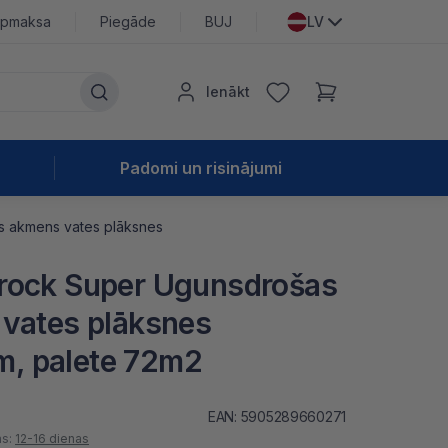
pmaksa
Piegāde
BUJ
LV
Ienākt
Padomi un risinājumi
s akmens vates plāksnes
rock Super Ugunsdrošas
 vates plāksnes
, palete 72m2
EAN: 5905289660271
as:
12-16 dienas