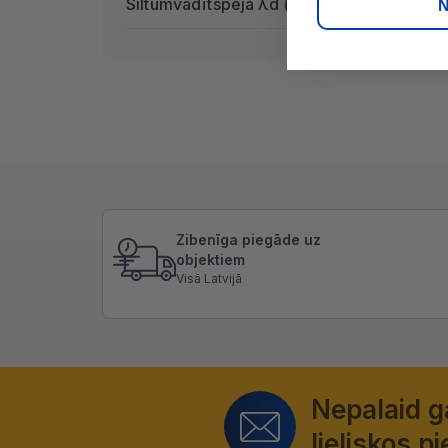
Siltumvadītspēja λd (w/mk)
0.035 w
N
Zibenīga piegāde uz
objektiem
Visā Latvijā
Nepalaid 
lieliskos 