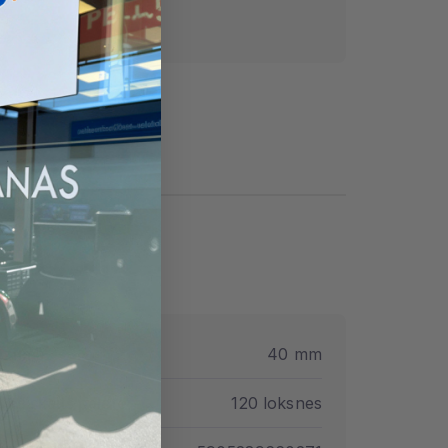
Nomaksa
ezums
40 mm
ātņu skaits paletē
120 loksnes