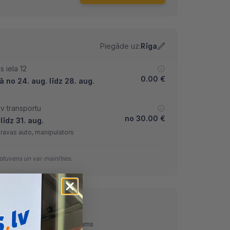
Piegāde uz:
Rīga
 iela 12
0.00
€
 no 24. aug. līdz 28. aug.
lv transportu
no
30.00
€
līdz 31. aug.
kravas auto, manipulators
tuvens un var mainīties.
ņemot)
Pārskaitījums