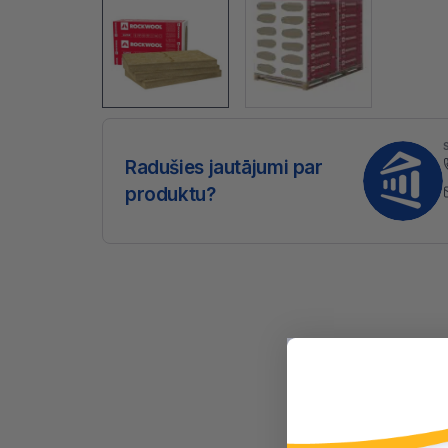
Radušies jautājumi par
produktu?