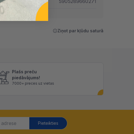
AN
5905289660271
Ziņot par kļūdu saturā
Plašs preču
piedāvājums!
7000+ preces uz vietas
Pieteikties