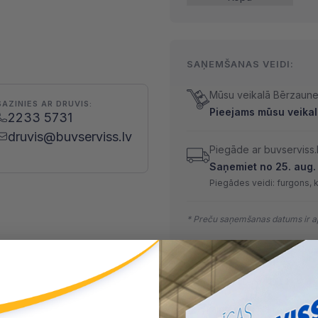
SAŅEMŠANAS VEIDI:
Mūsu veikalā Bērzaunes
SAZINIES AR DRUVIS:
Pieejams mūsu veikalā
2233 5731
druvis@buvserviss.lv
Piegāde ar buvserviss.
Saņemiet no 25. aug. 
Piegādes veidi: furgons, 
* Preču saņemšanas datums ir ap
MAKSĀŠANAS VEIDI:
Skaidrā naudā
(arī preci sa