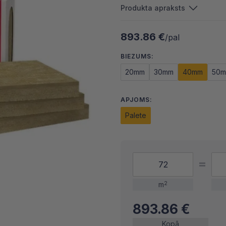
Produkta apraksts
893.86 €
/pal
BIEZUMS:
20mm
30mm
40mm
50
APJOMS:
Palete
m
2
893.86
€
Kopā