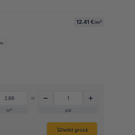
12.41 €
2
/
m
mm
m
3
pal
Ielikt grozā