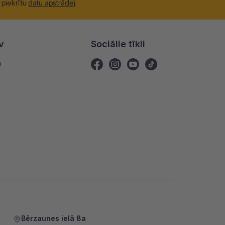
 piekrītu
datu apstrādei
.
v
Sociālie tīkli
m
Bērzaunes ielā 8a