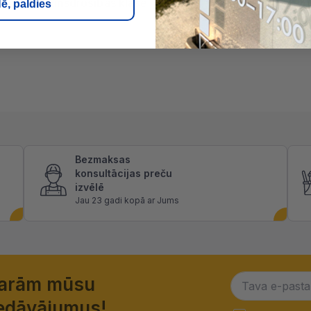
/mk
Ugunsdrošibas klase
A1
E
ē, paldies
Bezmaksas
konsultācijas preču
izvēlē
Jau 23 gadi kopā ar Jums
garām mūsu
piedāvājumus!