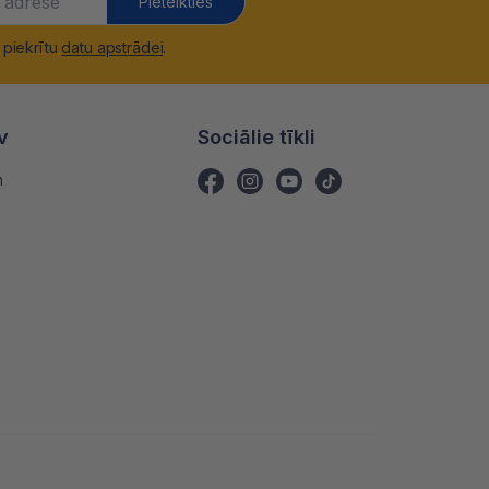
Pieteikties
 piekrītu
datu apstrādei
.
v
Sociālie tīkli
m