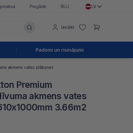
pmaksa
Piegāde
BUJ
LV
Ienākt
Padomi un risinājumi
uma akmens vates plāksnes
ton Premium
blīvuma akmens vates
x610x1000mm 3.66m2