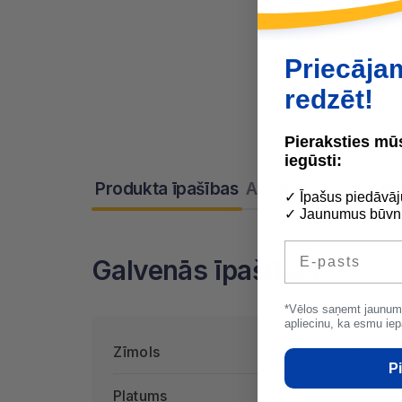
Priecāja
redzēt!
Pieraksties m
iegūsti:
Produkta īpašības
Apraksts
Dokument
✓ Īpašus piedāvāj
✓ Jaunumus būvni
E-pasts
Galvenās īpašības
*Vēlos saņemt jaunum
apliecinu, ka esmu iep
Zīmols
Rockw
Pi
Platums
610