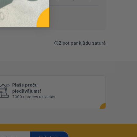
Ziņot par kļūdu saturā
Plašs preču
piedāvājums!
7000+ preces uz vietas