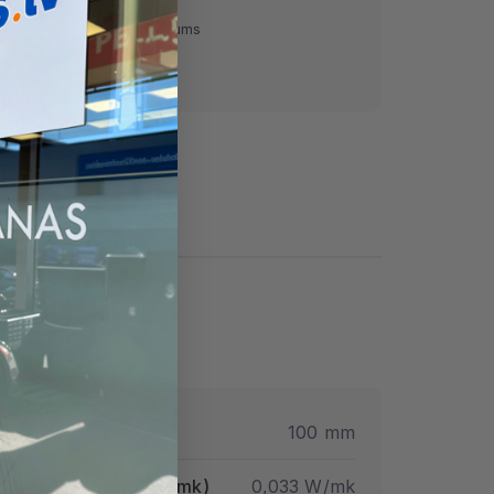
ņemot)
Pārskaitījums
Nomaksa
ezums
100 mm
ltumvadītspēja λd (w/mk)
0,033 W/mk