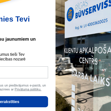
Skaidrā naudā
(arī preci sa
Maksājumu kartes
Internetbankas
mies Tevi
ūsu jaunumiem un
ācija
umus tieši Tev
ecības nozarē
us un piedāvājumus e-pastā, un
azinies ar
Privātuma politiku.
ool
Svars
21.53 kg
Bi
erakstīties
 mm
Garums
1000 mm
Si