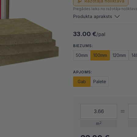
Ražotāja noliktavā
Piegādes laiks no ražotāja noliktav
Produkta apraksts
33.00 €
/pal
BIEZUMS:
50mm
100mm
120mm
14
APJOMS:
Gab
Palete
m
2