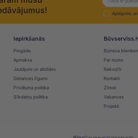
piedāvājumus!
Apstiprinu un
Iepirkšanās
Būvserviss.l
Piegāde
Biznesa klientie
Apmaksa
Par mums
Jautājumi un atbildes
Rekvizīti
Distances līgums
Kontakti
Privātuma politika
Zīmoli
Sīkdatņu politika
Vakances
Projekti
Rīga
Daugavpils
Ventspils