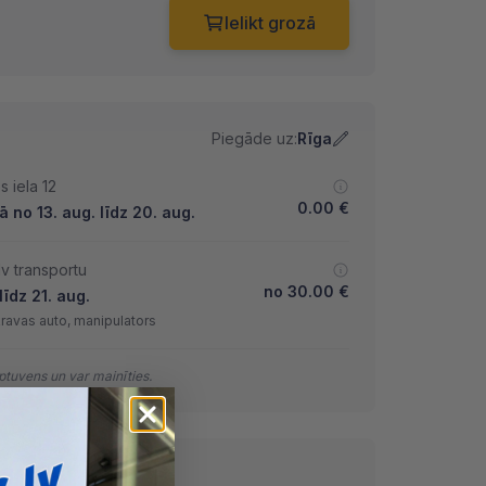
Ielikt grozā
Piegāde uz:
Rīga
 iela 12
0.00
€
 no 13. aug. līdz 20. aug.
lv transportu
no
30.00
€
īdz 21. aug.
kravas auto, manipulators
tuvens un var mainīties.