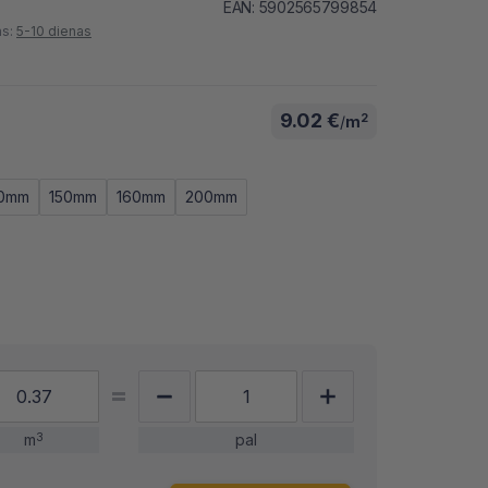
EAN: 5902565799854
as:
5-10 dienas
9.02 €
2
/
m
0mm
150mm
160mm
200mm
m
3
pal