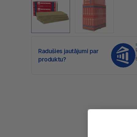
Radušies jautājumi par
produktu?