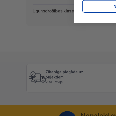
N
Ugunsdrošibas klase
Zibenīga piegāde uz
objektiem
Visā Latvijā
Nepalaid 