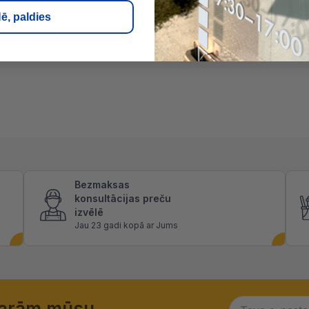
ē, paldies
A1
EAN
5902565799854
Bezmaksas
konsultācijas preču
izvēlē
Jau 23 gadi kopā ar Jums
garām mūsu