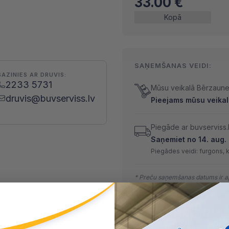
33.00
€
Kopā
SAŅEMŠANAS VEIDI:
SAZINIES AR DRUVIS:
2233 5731
Mūsu veikalā Bērzaunes
druvis@buvserviss.lv
Pieejams mūsu veikalā
Piegāde ar buvserviss.
Saņemiet no 14. aug. l
Piegādes veidi: furgons, 
* Preču saņemšanas datums ir ap
MAKSĀŠANAS VEIDI: