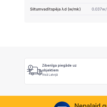
Siltumvadītspēja λd (w/mk)
0.037w
Zibenīga piegāde uz
objektiem
Visā Latvijā
Nepalaid 