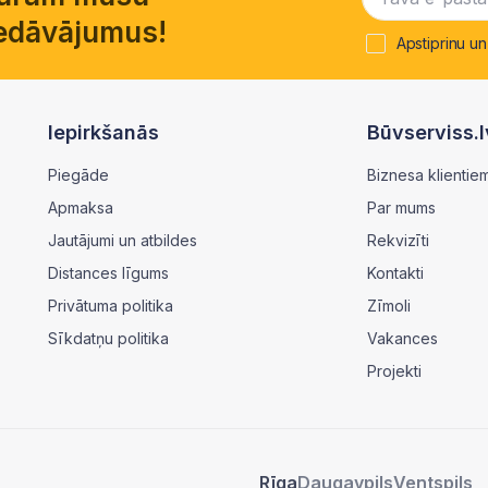
piedāvājumus!
Apstiprinu un
Iepirkšanās
Būvserviss.l
Piegāde
Biznesa klientie
Apmaksa
Par mums
Jautājumi un atbildes
Rekvizīti
Distances līgums
Kontakti
Privātuma politika
Zīmoli
Sīkdatņu politika
Vakances
Projekti
Rīga
Daugavpils
Ventspils