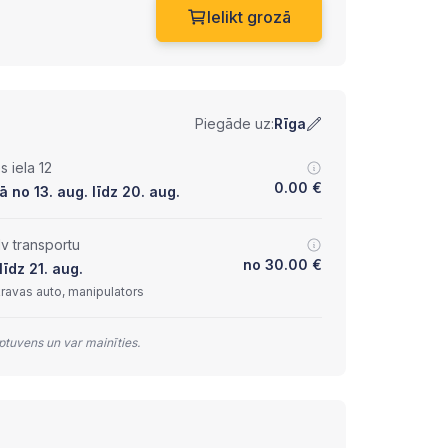
Ielikt grozā
Piegāde uz:
Rīga
 iela 12
0.00
€
 no 13. aug. līdz 20. aug.
lv transportu
no
30.00
€
īdz 21. aug.
kravas auto, manipulators
tuvens un var mainīties.