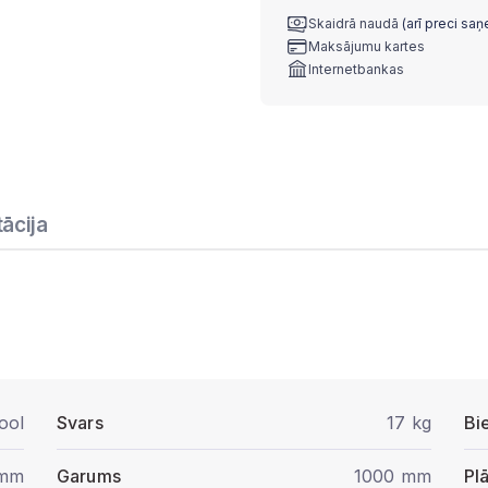
Skaidrā naudā
(arī preci sa
Maksājumu kartes
Internetbankas
ācija
ool
Svars
17 kg
Bi
 mm
Garums
1000 mm
Pl