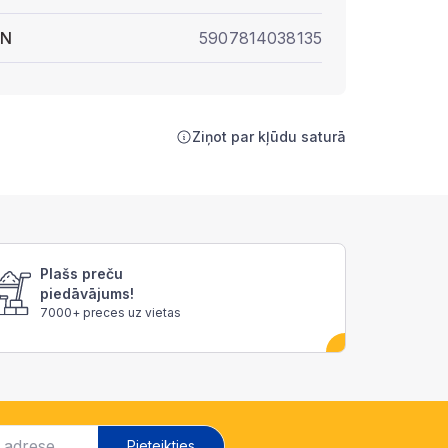
AN
5907814038135
Ziņot par kļūdu saturā
Plašs preču
piedāvājums!
7000+ preces uz vietas
Pieteikties