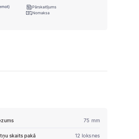
ņemot)
Pārskaitījums
Nomaksa
ezums
75 mm
ātņu skaits pakā
12 loksnes