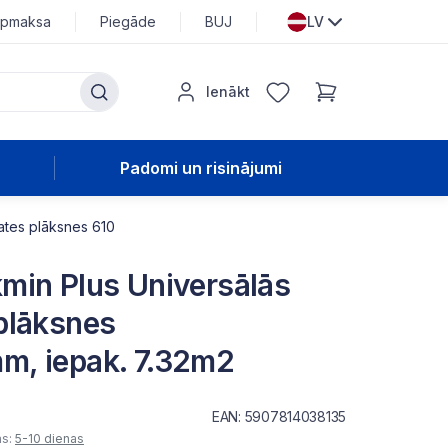
pmaksa
Piegāde
BUJ
LV
Ienākt
Padomi un risinājumi
ates plāksnes 610
min Plus Universālās
plāksnes
, iepak. 7.32m2
EAN: 5907814038135
as:
5-10 dienas