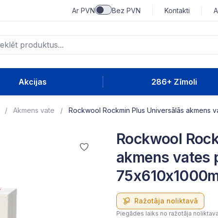
Ar PVN
Bez PVN
Kontakti
A
Akcijas
286+ Zīmoli
Akmens vate
Rockwool Rockmin Plus Universālās akmens v
Rockwool Rock
akmens vates 
75x610x1000mm
Ražotāja noliktavā
Piegādes laiks no ražotāja noliktav