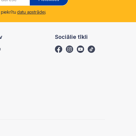
 piekrītu
datu apstrādei
.
v
Sociālie tīkli
m