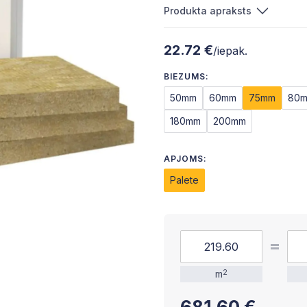
Produkta apraksts
22.72 €
/iepak.
BIEZUMS:
50mm
60mm
75mm
80
180mm
200mm
APJOMS:
Palete
m
2