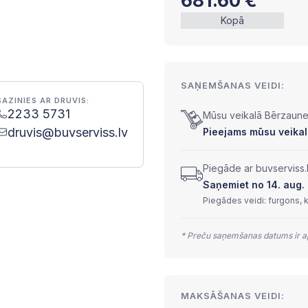
681.60
€
Kopā
SAŅEMŠANAS VEIDI:
SAZINIES AR DRUVIS:
2233 5731
Mūsu veikalā Bērzaunes
druvis@buvserviss.lv
Pieejams mūsu veikalā
Piegāde ar buvserviss.
Saņemiet no 14. aug. l
Piegādes veidi: furgons, 
* Preču saņemšanas datums ir ap
MAKSĀŠANAS VEIDI: