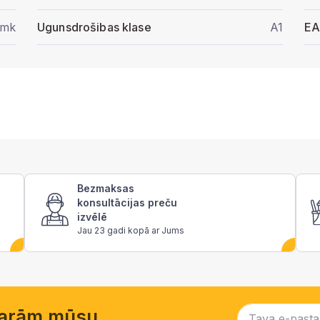
/mk
Ugunsdrošibas klase
A1
E
Bezmaksas
konsultācijas preču
izvēlē
Jau 23 gadi kopā ar Jums
garām mūsu