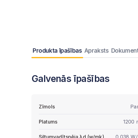
Produkta īpašības
Apraksts
Dokument
Galvenās īpašības
Zīmols
Pa
Platums
1200
Siltumvadītspēja λd (w/mk)
0,038 W