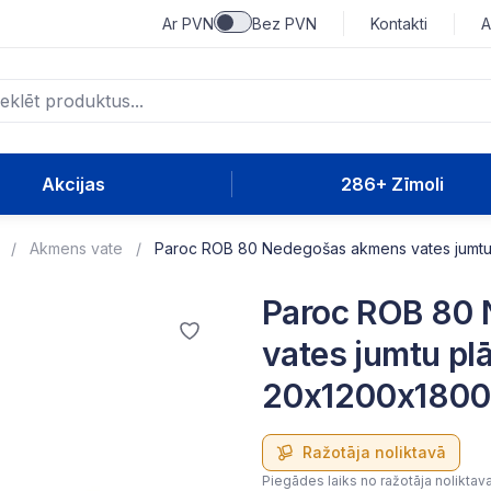
Ar PVN
Bez PVN
Kontakti
A
Akcijas
286+ Zīmoli
Akmens vate
Paroc ROB 80 Nedegošas akmens vates jumtu pl
Paroc ROB 80
vates jumtu plā
20x1200x1800
Ražotāja noliktavā
Piegādes laiks no ražotāja noliktav