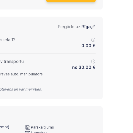
Piegāde uz:
Rīga
 iela 12
0.00
€
lv transportu
no
30.00
€
kravas auto, manipulators
tuvens un var mainīties.
ņemot)
Pārskaitījums
Nomaksa