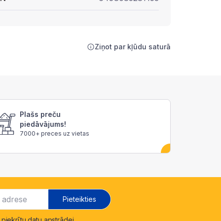
Ziņot par kļūdu saturā
Plašs preču
piedāvājums!
7000+ preces uz vietas
Pieteikties
 piekrītu
datu apstrādei
.