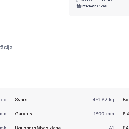
Maksājumu kartes
Internetbankas
ācija
roc
Svars
461.82 kg
Bi
 mm
Garums
1800 mm
Pl
/mk
Ugunsdrošibas klase
A1
E