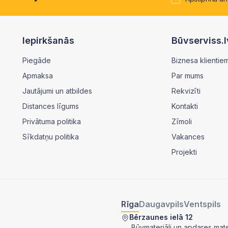
Iepirkšanās
Būvserviss.l
Piegāde
Biznesa klientie
Apmaksa
Par mums
Jautājumi un atbildes
Rekvizīti
Distances līgums
Kontakti
Privātuma politika
Zīmoli
Sīkdatņu politika
Vakances
Projekti
Rīga
Daugavpils
Ventspils
Bērzaunes ielā 12
Būvmateriāli un apdares mater