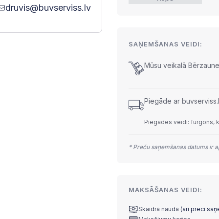
druvis@buvserviss.lv
SAŅEMŠANAS VEIDI:
Mūsu veikalā Bērzaunes
Piegāde ar buvserviss.
Piegādes veidi: furgons, 
* Preču saņemšanas datums ir ap
MAKSĀŠANAS VEIDI:
Skaidrā naudā
(arī preci sa