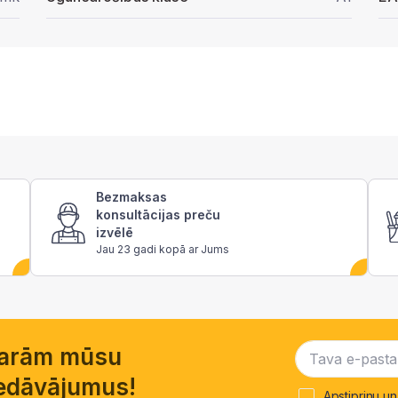
Bezmaksas
konsultācijas preču
izvēlē
Jau 23 gadi kopā ar Jums
garām mūsu
piedāvājumus!
Apstiprinu un