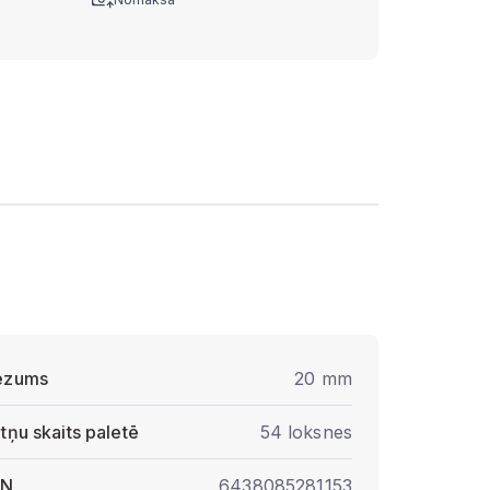
ezums
20 mm
ātņu skaits paletē
54 loksnes
AN
6438085281153