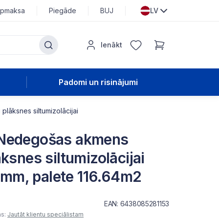
pmaksa
Piegāde
BUJ
LV
Ienākt
Padomi un risinājumi
āksnes siltumizolācijai
 Nedegošas akmens
ksnes siltumizolācijai
mm, palete 116.64m2
EAN: 6438085281153
as:
Jautāt klientu speciālistam