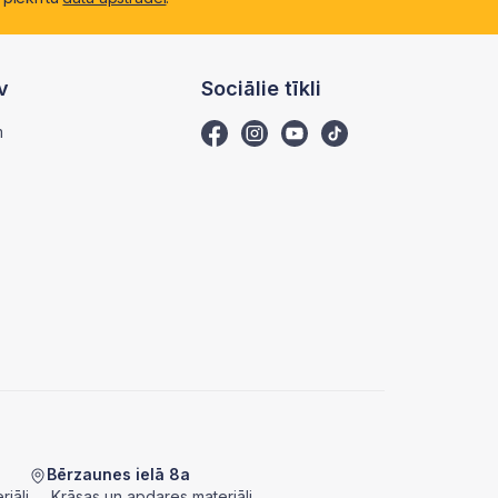
v
Sociālie tīkli
m
Bērzaunes ielā 8a
iāli
Krāsas un apdares materiāli