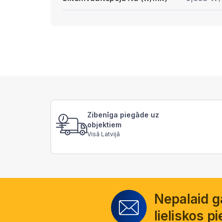
Zibenīga piegāde uz
objektiem
Visā Latvijā
Nepalaid 
lieliskos 