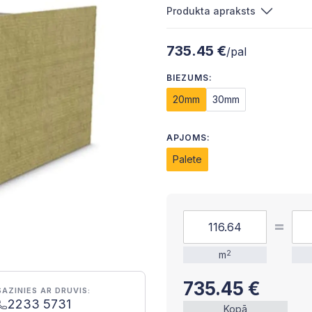
Produkta apraksts
735.45 €
/pal
BIEZUMS:
20mm
30mm
APJOMS:
Palete
m
2
735.45
€
SAZINIES AR DRUVIS:
2233 5731
Kopā