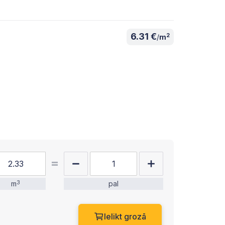
6.31 €
2
/
m
m
3
pal
Ielikt grozā