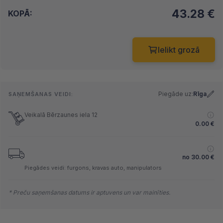
43.28
€
KOPĀ:
Ielikt grozā
Piegāde uz:
Rīga
SAŅEMŠANAS VEIDI:
Veikalā Bērzaunes iela 12
0.00
€
no
30.00
€
Piegādes veidi: furgons, kravas auto, manipulators
* Preču saņemšanas datums ir aptuvens un var mainīties.