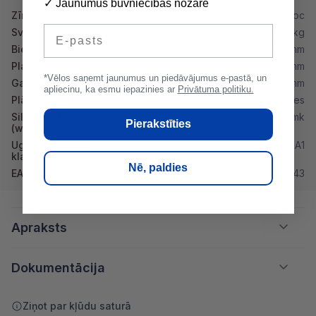
✓ Jaunumus būvniecības nozarē
Zīmols
Paroc
E-pasts
Svars
20.72 kg
Biezums
20 mm
Platums
600 mm
*Vēlos saņemt jaunumus un piedāvājumus e-pastā, un
Garums
1200 mm
apliecinu, ka esmu iepazinies ar
Privātuma politiku.
Plātņu skaits pakā
10 loksnes
Siltumvadītspēja λd
0,037 W/mk
Pierakstīties
(w/mk)
Ugunsdrošibas
A1
klase
Nē, paldies
EAN
6438085088943
Apraksts
Dokumentācija
Ziņot par kļūdu saturā