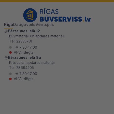
Rīga
Daugavpils
Ventspils
Bērzaunes ielā 12
Būvmateriāli un apdares materiāli
Tel:
22335731
I-V 7:30-17:00
VI-VII slēgts
Bērzaunes ielā 8a
Krāsas un apdares materiāli
Tel:
28684205
I-V 7:30-17:00
VI-VII slēgts