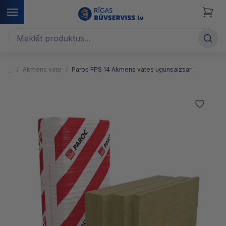
Akmens vate
Paroc FPS 14 Akmens vates ugunsaizsardzības siltumizolācijas plāksnes