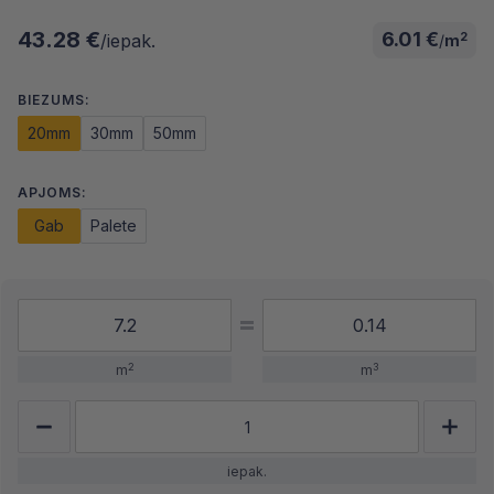
43.28 €
6.01 €
2
/iepak.
/
m
BIEZUMS:
20mm
30mm
50mm
APJOMS:
Gab
Palete
2
3
m
m
iepak.