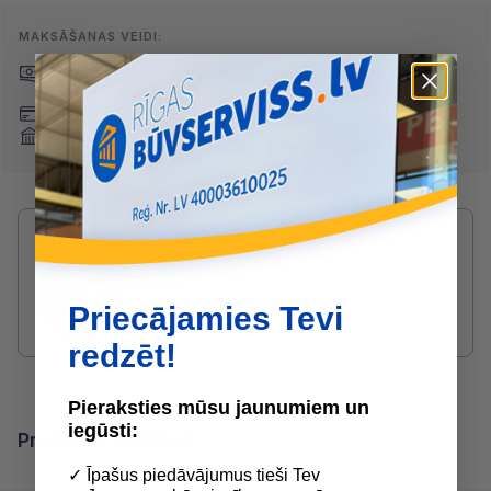
MAKSĀŠANAS VEIDI:
Skaidrā naudā
(arī preci
Pārskaitījums
saņemot)
Nomaksa
Maksājumu kartes
Internetbankas
Radušies jautājumi par produktu?
SAZINIES AR DRUVIS:
2233 5731
druvis@buvserviss.lv
Priecājamies Tevi
redzēt!
Pieraksties mūsu jaunumiem un
iegūsti:
Produkta īpašības
✓ Īpašus piedāvājumus tieši Tev