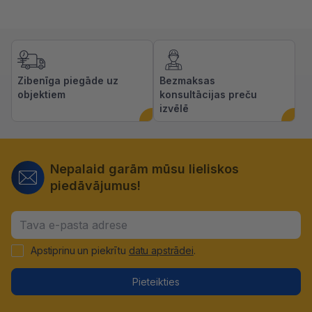
Zibenīga piegāde uz
Bezmaksas
objektiem
konsultācijas preču
izvēlē
Nepalaid garām mūsu lieliskos
piedāvājumus!
Apstiprinu un piekrītu
datu apstrādei
.
Pieteikties