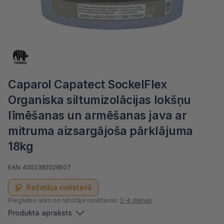
Caparol Capatect SockelFlex
Organiska siltumizolācijas lokšņu
līmēšanas un armēšanas java ar
mitruma aizsargājoša pārklājuma
18kg
EAN: 4002382029507
Ražotāja noliktavā
Piegādes laiks no ražotāja noliktavas:
2-4 dienas
Produkta apraksts