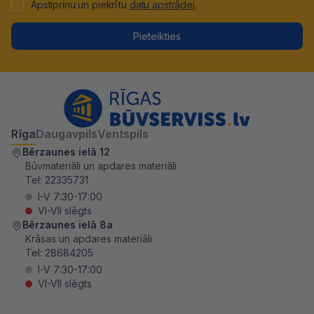
Apstiprinu un piekrītu
datu apstrādei
.
Pieteikties
Rīga
Daugavpils
Ventspils
Bērzaunes ielā 12
Būvmateriāli un apdares materiāli
Tel:
22335731
I-V 7:30-17:00
VI-VII slēgts
Bērzaunes ielā 8a
Krāsas un apdares materiāli
Tel:
28684205
I-V 7:30-17:00
VI-VII slēgts