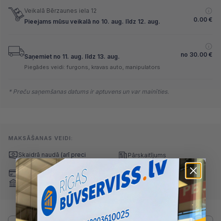
Veikalā Bērzaunes iela 12
0.00
€
Pieejams mūsu veikalā no 10. aug. līdz 12. aug.
no
30.00
€
Saņemiet no 11. aug. līdz 13. aug.
Piegādes veidi: furgons, kravas auto, manipulators
* Preču saņemšanas datums ir aptuvens un var mainīties.
MAKSĀŠANAS VEIDI:
Skaidrā naudā
(arī preci
Pārskaitījums
saņemot)
Nomaksa
Maksājumu kartes
Internetbankas