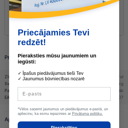
Radušies jautājumi par produktu?
SAZINIES AR DRUVIS:
2233 5731
druvis@buvserviss.lv
Priecājamies Tevi
redzēt!
Pieraksties mūsu jaunumiem un
Produkta īpašības
iegūsti:
✓ Īpašus piedāvājumus tieši Tev
Zīmols
Caparol
✓ Jaunumus būvniecības nozarē
Svars
18.54 kg
E-pasts
Paletē
24 gab
EAN
4002382029507
*Vēlos saņemt jaunumus un piedāvājumus e-pastā, un
apliecinu, ka esmu iepazinies ar
Privātuma politiku.
Apraksts
Pierakstīties