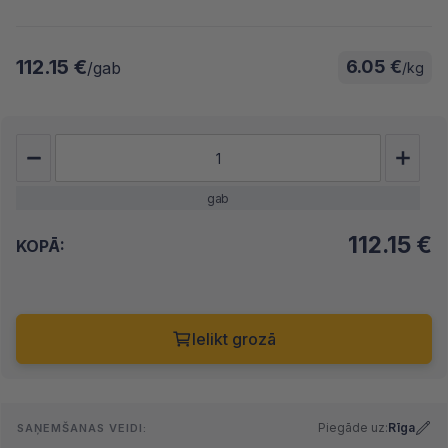
112.15 €
6.05 €
/gab
/kg
gab
112.15
€
KOPĀ:
Ielikt grozā
Piegāde uz:
Rīga
SAŅEMŠANAS VEIDI: