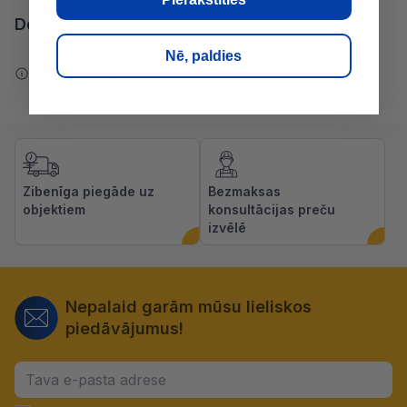
Dokumentācija
Nē, paldies
Ziņot par kļūdu saturā
Zibenīga piegāde uz
Bezmaksas
objektiem
konsultācijas preču
izvēlē
Nepalaid garām mūsu lieliskos
piedāvājumus!