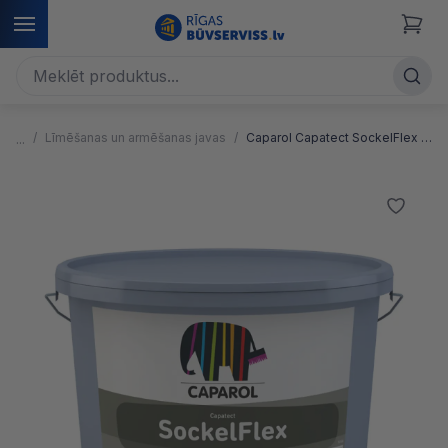
Līmēšanas un armēšanas javas
Caparol Capatect SockelFlex Organiska siltumizolācijas lokšņu līmēšanas un armēšanas java ar mitruma aizsargājoša pārklājuma