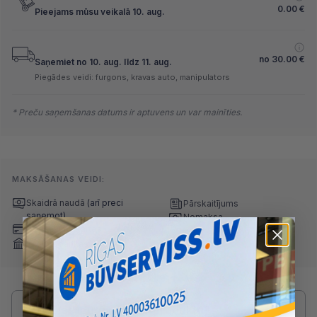
0.00
€
Pieejams mūsu veikalā 10. aug.
no
30.00
€
Saņemiet no 10. aug. līdz 11. aug.
Piegādes veidi: furgons, kravas auto, manipulators
* Preču saņemšanas datums ir aptuvens un var mainīties.
MAKSĀŠANAS VEIDI:
Skaidrā naudā
(arī preci
Pārskaitījums
saņemot)
Nomaksa
Maksājumu kartes
Internetbankas
Radušies jautājumi par produktu?