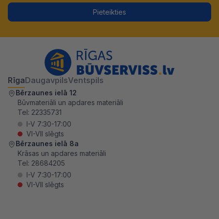
Pieteikties
Rīga
Daugavpils
Ventspils
Bērzaunes ielā 12
Būvmateriāli un apdares materiāli
Tel:
22335731
I-V 7:30-17:00
VI-VII slēgts
Bērzaunes ielā 8a
Krāsas un apdares materiāli
Tel:
28684205
I-V 7:30-17:00
VI-VII slēgts