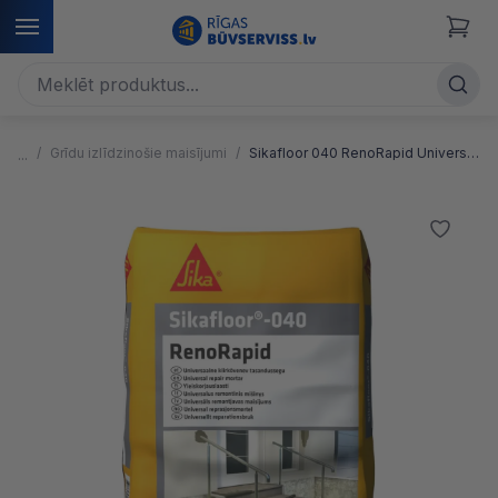
Grīdu izlīdzinošie maisījumi
Sikafloor 040 RenoRapid Universālā remonta un izlīdzināšanas java