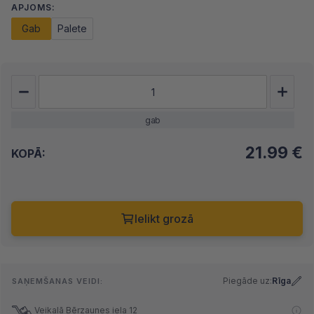
APJOMS:
Gab
Palete
gab
21.99
€
KOPĀ:
Ielikt grozā
Piegāde uz:
Rīga
SAŅEMŠANAS VEIDI:
Veikalā Bērzaunes iela 12