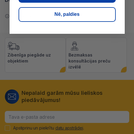
Nē, paldies
Ziņot par kļūdu saturā
Zibenīga piegāde uz
Bezmaksas
objektiem
konsultācijas preču
izvēlē
Nepalaid garām mūsu lieliskos
piedāvājumus!
Apstiprinu un piekrītu
datu apstrādei
.