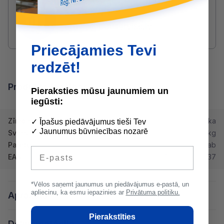
SAZINIES AR DRUVIS:
2233 5731
druvis@buvserviss.lv
Priecājamies Tevi
redzēt!
Produkta īpašības
Pieraksties mūsu jaunumiem un
iegūsti:
Zīmols
Sika
✓ Īpašus piedāvājumus tieši Tev
✓ Jaunumus būvniecības nozarē
Svars
25 kg
Paletē
42 gab
E-pasts
EAN
7612655061737
*Vēlos saņemt jaunumus un piedāvājumus e-pastā, un
apliecinu, ka esmu iepazinies ar
Privātuma politiku.
Apraksts
Pierakstīties
Dokumentācija