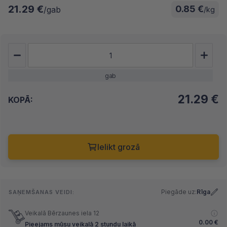
21.29 €
0.85 €
/gab
/kg
gab
21.29
€
KOPĀ:
Ielikt grozā
Piegāde uz:
Rīga
SAŅEMŠANAS VEIDI:
Veikalā Bērzaunes iela 12
0.00
€
Pieejams mūsu veikalā 2 stundu laikā