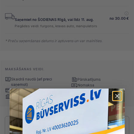
no
30.00
€
Saņemiet no ŠODIENAS Rīgā, vai līdz 11. aug.
Piegādes veidi: furgons, kravas auto, manipulators
* Preču saņemšanas datums ir aptuvens un var mainīties.
MAKSĀŠANAS VEIDI:
Skaidrā naudā
(arī preci
Pārskaitījums
saņemot)
Nomaksa
Maksājumu kartes
Internetbankas
Radušies jautājumi par produktu?
SAZINIES AR DRUVIS: