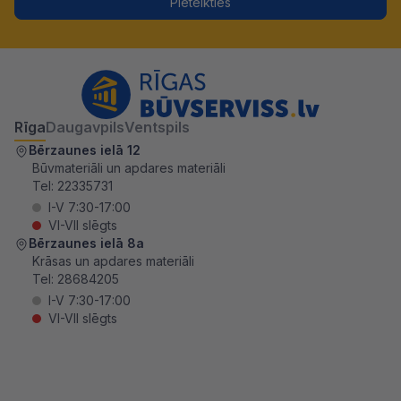
Pieteikties
Rīga
Daugavpils
Ventspils
Bērzaunes ielā 12
Būvmateriāli un apdares materiāli
Tel:
22335731
I-V 7:30-17:00
VI-VII slēgts
Bērzaunes ielā 8a
Krāsas un apdares materiāli
Tel:
28684205
I-V 7:30-17:00
VI-VII slēgts