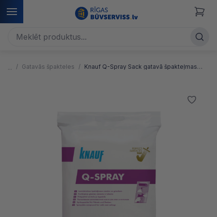
Gatavās špakteles
Knauf Q-Spray Sack gatavā špakteļmasa sienām un griestiem, izsmidzināmā