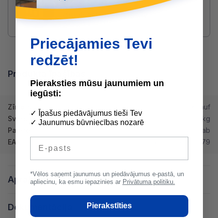
2233 5731
druvis@buvserviss.lv
Priecājamies Tevi
redzēt!
Produkta īpašības
Pieraksties mūsu jaunumiem un
iegūsti:
Zīmols
Knauf
✓ Īpašus piedāvājumus tieši Tev
Svars
25 kg
✓ Jaunumus būvniecības nozarē
Paletē
40 gab
E-pasts
EAN
4750614007679
*Vēlos saņemt jaunumus un piedāvājumus e-pastā, un
Apraksts
apliecinu, ka esmu iepazinies ar
Privātuma politiku.
Pierakstīties
Dokumentācija