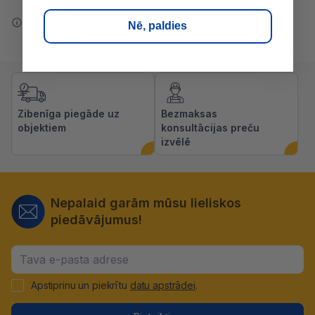
Ziņot par kļūdu saturā
Nē, paldies
Zibenīga piegāde uz
Bezmaksas
objektiem
konsultācijas preču
izvēlē
Nepalaid garām mūsu lieliskos
piedāvājumus!
Apstiprinu un piekrītu
datu apstrādei
.