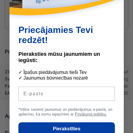
SAZINIES AR DRUVIS:
2233 5731
druvis@buvserviss.lv
Priecājamies Tevi
redzēt!
Produkta īpašības
Pieraksties mūsu jaunumiem un
iegūsti:
Zīmols
Knauf
✓ Īpašus piedāvājumus tieši Tev
✓ Jaunumus būvniecības nozarē
Svars
20 kg
Paletē
33 gab
E-pasts
EAN
4750614007235
*Vēlos saņemt jaunumus un piedāvājumus e-pastā, un
apliecinu, ka esmu iepazinies ar
Privātuma politiku.
Apraksts
Pierakstīties
Dokumentācija