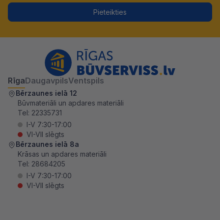
Pieteikties
Rīga
Daugavpils
Ventspils
Bērzaunes ielā 12
Būvmateriāli un apdares materiāli
Tel:
22335731
I-V 7:30-17:00
VI-VII slēgts
Bērzaunes ielā 8a
Krāsas un apdares materiāli
Tel:
28684205
I-V 7:30-17:00
VI-VII slēgts