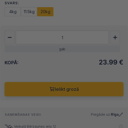
SVARS:
4kg
11.5kg
20kg
gab
23.99
€
KOPĀ:
Ielikt grozā
Piegāde uz:
Rīga
SAŅEMŠANAS VEIDI:
Veikalā Bērzaunes iela 12