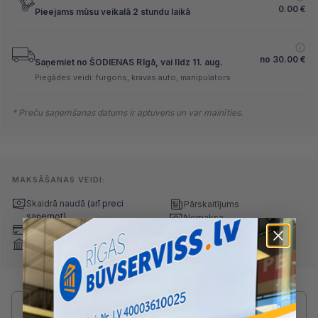
0.00
€
Pieejams mūsu veikalā 2 stundu laikā
no
30.00
€
Saņemiet no ŠODIENAS Rīgā, vai līdz 11. aug.
Piegādes veidi: furgons, kravas auto, manipulators
* Preču saņemšanas datums ir aptuvens un var mainīties.
MAKSĀŠANAS VEIDI:
Skaidrā naudā
(arī preci
Pārskaitījums
saņemot)
Nomaksa
Maksājumu kartes
Internetbankas
Radušies jautājumi par produktu?