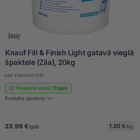
Knauf Fill & Finish Light gatavā vieglā
špaktele (Zila), 20kg
EAN: 4750614007235
Pieejams uzreiz
113gab
Produkta apraksts
23.99 €
1.20 €
/gab
/kg