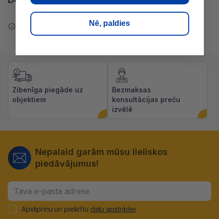
Nē, paldies
Ziņot par kļūdu saturā
Zibenīga piegāde uz
Bezmaksas
objektiem
konsultācijas preču
izvēlē
Nepalaid garām mūsu lieliskos
piedāvājumus!
Apstiprinu un piekrītu
datu apstrādei
.