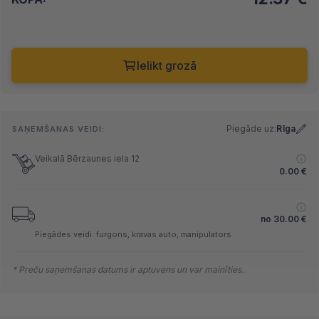
Ielikt grozā
Piegāde uz:
Rīga
SAŅEMŠANAS VEIDI:
Veikalā Bērzaunes iela 12
0.00
€
no
30.00
€
Piegādes veidi: furgons, kravas auto, manipulators
* Preču saņemšanas datums ir aptuvens un var mainīties.