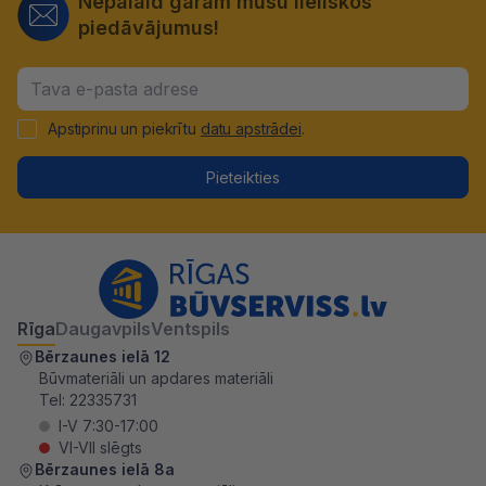
Nepalaid garām mūsu lieliskos
piedāvājumus!
Apstiprinu un piekrītu
datu apstrādei
.
Pieteikties
Rīga
Daugavpils
Ventspils
Bērzaunes ielā 12
Būvmateriāli un apdares materiāli
Tel:
22335731
I-V 7:30-17:00
VI-VII slēgts
Bērzaunes ielā 8a