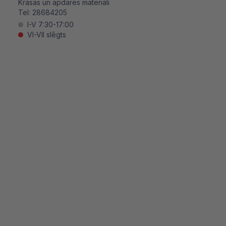
Krāsas un apdares materiāli
Tel:
28684205
I-V 7:30-17:00
VI-VII slēgts