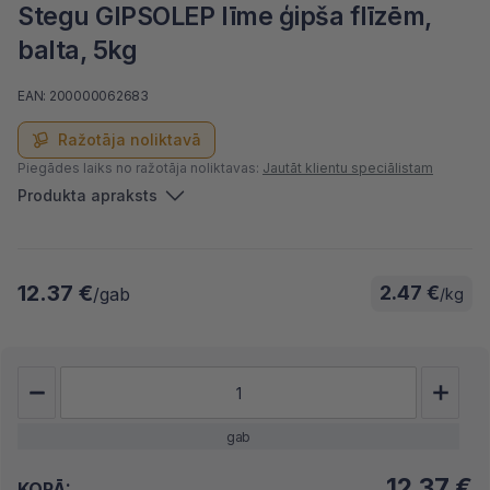
Stegu GIPSOLEP līme ģipša flīzēm,
balta, 5kg
EAN: 200000062683
Ražotāja noliktavā
Piegādes laiks no ražotāja noliktavas:
Jautāt klientu speciālistam
Produkta apraksts
12.37 €
2.47 €
/gab
/kg
gab
12.37
€
KOPĀ: