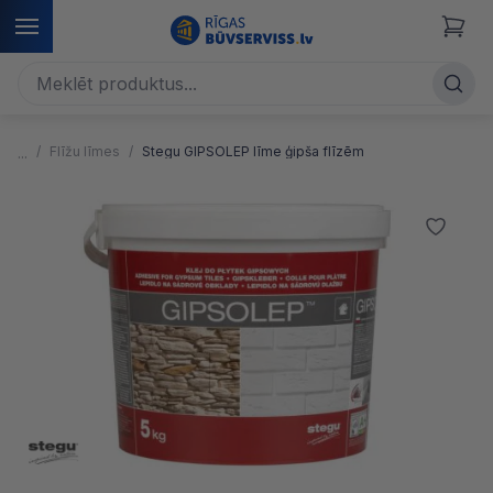
Flīžu līmes
Stegu GIPSOLEP līme ģipša flīzēm