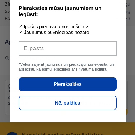
Zīmols
Stegu
Pieraksties mūsu jaunumiem un
Svars
5 kg
iegūsti:
EAN
200000062683
✓ Īpašus piedāvājumus tieši Tev
✓ Jaunumus būvniecības nozarē
Apraksts
E-pasts
Ziņot par kļūdu saturā
*Vēlos saņemt jaunumus un piedāvājumus e-pastā, un
apliecinu, ka esmu iepazinies ar
Privātuma politiku.
Pierakstīties
Zibenīga piegāde uz
Bezmaksas
Nē, paldies
objektiem
konsultācijas preču
izvēlē