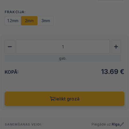
FRAKCIJA:
1.2mm
2mm
3mm
gab.
13.69
€
KOPĀ:
Ielikt grozā
Piegāde uz:
Rīga
SAŅEMŠANAS VEIDI: