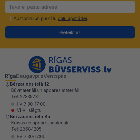
Apstiprinu un piekrītu
datu apstrādei
.
Pieteikties
Rīga
Daugavpils
Ventspils
Bērzaunes ielā 12
Būvmateriāli un apdares materiāli
Tel:
22335731
I-V 7:30-17:00
VI-VII slēgts
Bērzaunes ielā 8a
Krāsas un apdares materiāli
Tel:
28684205
I-V 7:30-17:00