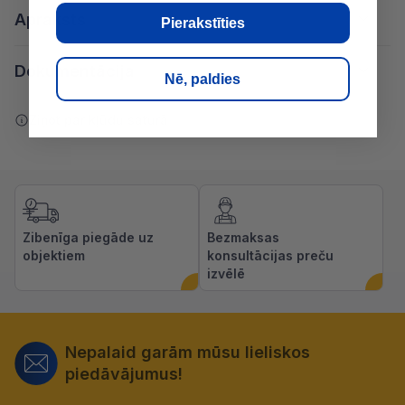
Apraksts
Pierakstīties
Dokumentācija
Nē, paldies
Ziņot par kļūdu saturā
Zibenīga piegāde uz
Bezmaksas
objektiem
konsultācijas preču
izvēlē
Nepalaid garām mūsu lieliskos
piedāvājumus!