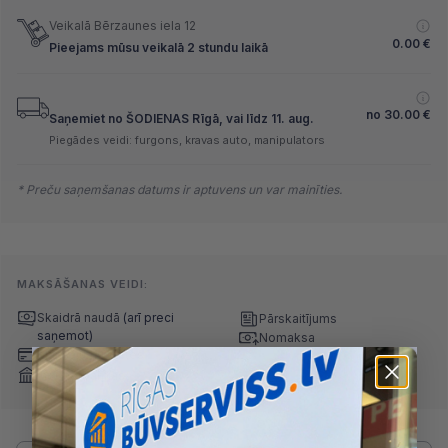
Veikalā Bērzaunes iela 12
0.00
€
Pieejams mūsu veikalā 2 stundu laikā
no
30.00
€
Saņemiet no ŠODIENAS Rīgā, vai līdz 11. aug.
Piegādes veidi: furgons, kravas auto, manipulators
* Preču saņemšanas datums ir aptuvens un var mainīties.
MAKSĀŠANAS VEIDI:
Skaidrā naudā
(arī preci
Pārskaitījums
saņemot)
Nomaksa
Maksājumu kartes
Internetbankas