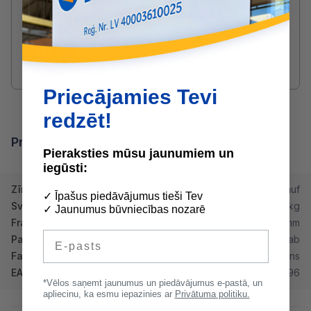
Radušies jautājumi par produktu?
SAZINIES AR DRUVIS:
2233 5731
druvis@buvserviss.lv
Priecājamies Tevi
redzēt!
Produkta īpašības
Pieraksties mūsu jaunumiem un
iegūsti:
Zīmols
Knauf
✓ Īpašus piedāvājumus tieši Tev
Svars
25 kg
✓ Jaunumus būvniecības nozarē
Frakcija
2 mm
E-pasts
Paletē
48 gab
Faktūra
Biezpiens
EAN
4750614003596
*Vēlos saņemt jaunumus un piedāvājumus e-pastā, un
apliecinu, ka esmu iepazinies ar
Privātuma politiku.