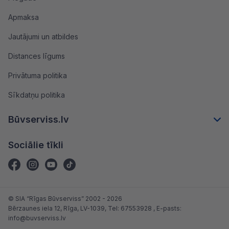
Apmaksa
Jautājumi un atbildes
Distances līgums
Privātuma politika
Sīkdatņu politika
Būvserviss.lv
Sociālie tīkli
© SIA “Rīgas Būvserviss” 2002 - 2026
Bērzaunes iela 12, Rīga, LV-1039
, Tel:
67553928
, E-pasts:
info@buvserviss.lv