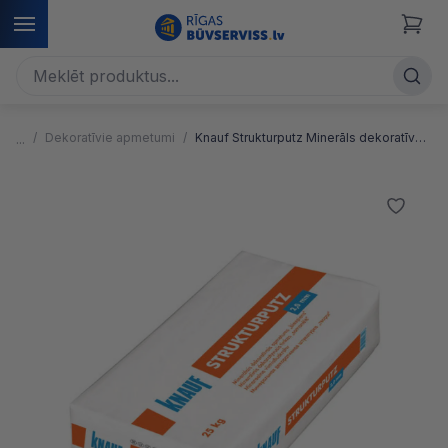
Dekoratīvie apmetumi
Knauf Strukturputz Minerāls dekoratīvais apmetums (biezpiens)