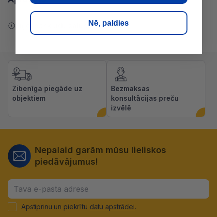
Nē, paldies
Ziņot par kļūdu saturā
Zibenīga piegāde uz
Bezmaksas
objektiem
konsultācijas preču
izvēlē
Nepalaid garām mūsu lieliskos
piedāvājumus!
Apstiprinu un piekrītu
datu apstrādei
.