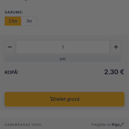
GARUMS:
2.5m
3m
gab
2.30
€
KOPĀ:
Ielikt grozā
Piegāde uz:
Rīga
SAŅEMŠANAS VEIDI: