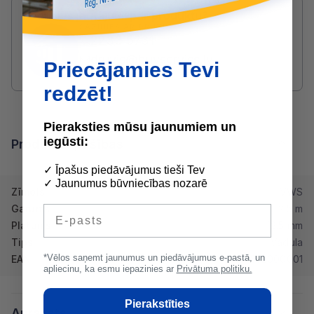
Radušies jautājumi par produktu?
SAZINIES AR DRUVIS:
2233 5731
druvis@buvserviss.lv
Priecājamies Tevi
redzēt!
Pieraksties mūsu jaunumiem un
iegūsti:
Produkta īpašības
✓ Īpašus piedāvājumus tieši Tev
✓ Jaunumus būvniecības nozarē
Zīmols
VWS
Garums
2.5 m
E-pasts
Platums
12.5 mm
Tips
Vadula
*Vēlos saņemt jaunumus un piedāvājumus e-pastā, un
EAN
1552000001
apliecinu, ka esmu iepazinies ar
Privātuma politiku.
Pierakstīties
Apraksts