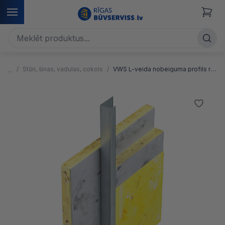
Stūri, šinas, vadulas, cokols
VWS L-veida nobeiguma profils reģipsim, cinkots