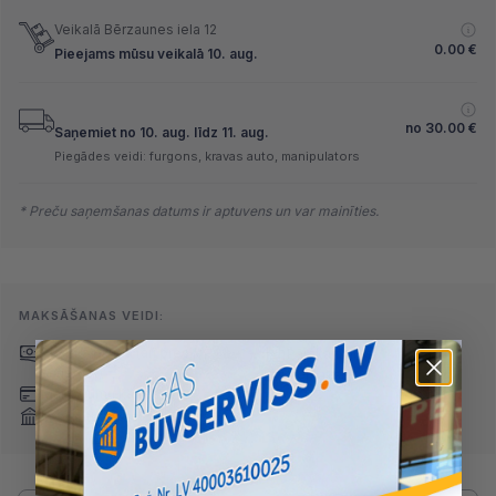
Veikalā Bērzaunes iela 12
0.00
€
Pieejams mūsu veikalā 10. aug.
no
30.00
€
Saņemiet no 10. aug. līdz 11. aug.
Piegādes veidi: furgons, kravas auto, manipulators
* Preču saņemšanas datums ir aptuvens un var mainīties.
MAKSĀŠANAS VEIDI:
Skaidrā naudā
(arī preci
Pārskaitījums
saņemot)
Nomaksa
Maksājumu kartes
Internetbankas