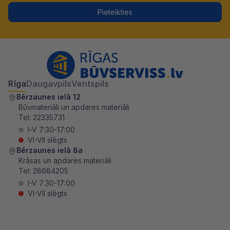
Pieteikties
Rīga
Daugavpils
Ventspils
Bērzaunes ielā 12
Būvmateriāli un apdares materiāli
Tel:
22335731
I-V 7:30-17:00
VI-VII slēgts
Bērzaunes ielā 8a
Krāsas un apdares materiāli
Tel:
28684205
I-V 7:30-17:00
VI-VII slēgts