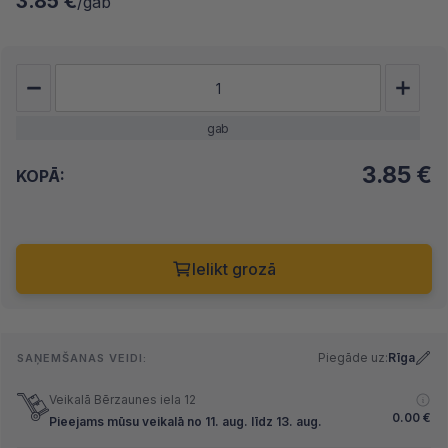
3.85 €
/gab
gab
3.85
€
KOPĀ:
Ielikt grozā
Piegāde uz:
Rīga
SAŅEMŠANAS VEIDI:
Veikalā Bērzaunes iela 12
0.00
€
Pieejams mūsu veikalā no 11. aug. līdz 13. aug.