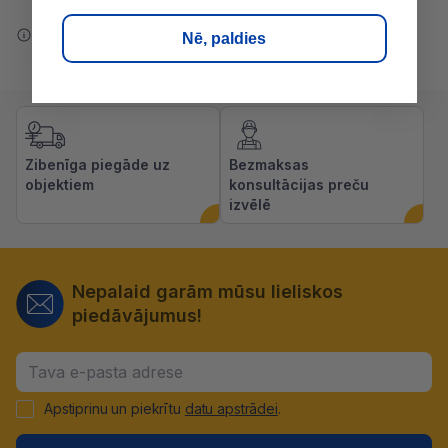
Ziņot par kļūdu saturā
Nē, paldies
Zibenīga piegāde uz
Bezmaksas
objektiem
konsultācijas preču
izvēlē
Nepalaid garām mūsu lieliskos
piedāvājumus!
Apstiprinu un piekrītu
datu apstrādei
.