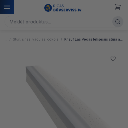
Stūri, šinas, vadulas, cokols
Knauf Las Vegas Iekšējais stūra aizsargprofils 90°