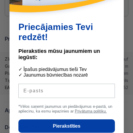
druvis@buvserviss.lv
Priecājamies Tevi
redzēt!
Produkta īpašības
Pieraksties mūsu jaunumiem un
iegūsti:
Zīmols
Knauf
Garums
3 m
✓ Īpašus piedāvājumus tieši Tev
Platums
26 mm
✓ Jaunumus būvniecības nozarē
Tips
Aizsargprofils
E-pasts
EAN
4003982401052
*Vēlos saņemt jaunumus un piedāvājumus e-pastā, un
Apraksts
apliecinu, ka esmu iepazinies ar
Privātuma politiku.
Pierakstīties
Dokumentācija