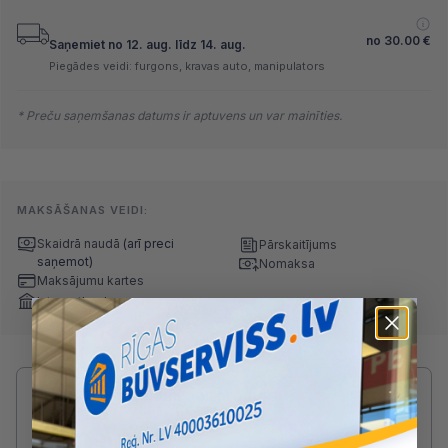
no
30.00
€
Saņemiet no 12. aug. līdz 14. aug.
Piegādes veidi: furgons, kravas auto, manipulators
* Preču saņemšanas datums ir aptuvens un var mainīties.
MAKSĀŠANAS VEIDI:
Skaidrā naudā
(arī preci
Pārskaitījums
saņemot)
Nomaksa
Maksājumu kartes
Internetbankas
Radušies jautājumi par produktu?
SAZINIES AR DRUVIS:
2233 5731