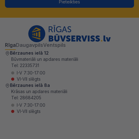
Pieteikties
Rīga
Daugavpils
Ventspils
Bērzaunes ielā 12
Būvmateriāli un apdares materiāli
Tel:
22335731
I-V 7:30-17:00
VI-VII slēgts
Bērzaunes ielā 8a
Krāsas un apdares materiāli
Tel:
28684205
I-V 7:30-17:00
VI-VII slēgts