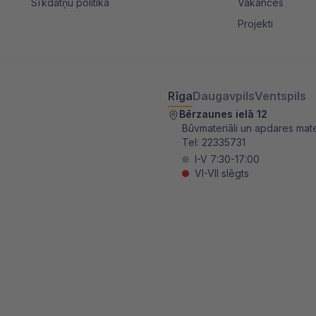
Sīkdatņu politika
Vakances
Projekti
Rīga
Daugavpils
Ventspils
Bērzaunes ielā 12
Būvmateriāli un apdares mater
Tel:
22335731
I-V 7:30-17:00
VI-VII slēgts