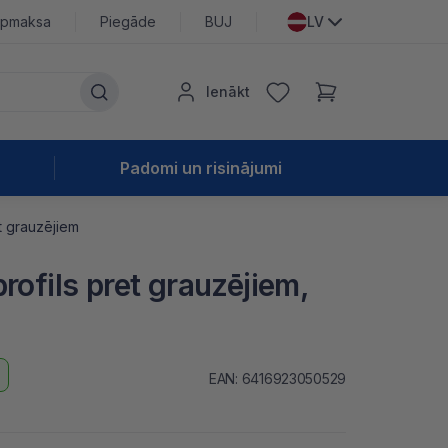
pmaksa
Piegāde
BUJ
LV
Ienākt
Padomi un risinājumi
et grauzējiem
rofils pret grauzējiem,
EAN: 6416923050529