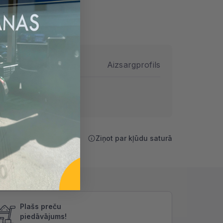
ps
Aizsargprofils
Ziņot par kļūdu saturā
Plašs preču
piedāvājums!