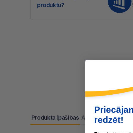
produktu?
Priecāja
Produkta īpašības
Apraksts
redzēt!