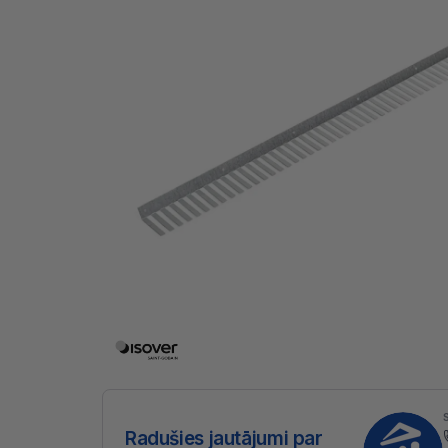
Radušies jautājumi par