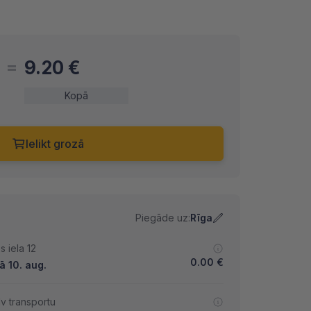
9.20
€
Kopā
Ielikt grozā
Piegāde uz:
Rīga
 iela 12
0.00
€
ā 10. aug.
lv transportu