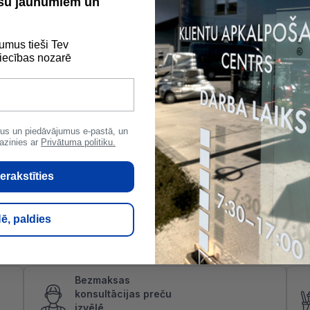
ūsu jaunumiem un
umus tieši Tev
ecības nozarē
ver
Garums
1.2 m
Ti
529
us un piedāvājumus e-pastā, un
azinies ar
Privātuma politiku.
erakstīties
ē, paldies
Bezmaksas
konsultācijas preču
izvēlē