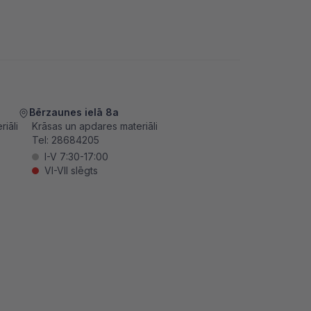
Bērzaunes ielā 8a
iāli
Krāsas un apdares materiāli
Tel:
28684205
I-V 7:30-17:00
VI-VII slēgts