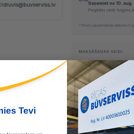
Saņemiet no 10. aug. l
druvis@buvserviss.lv
Piegādes veidi: furgons, 
* Preču saņemšanas datums ir ap
MAKSĀŠANAS VEIDI:
Skaidrā naudā
(arī preci sa
Maksājumu kartes
Internetbankas
mies Tevi