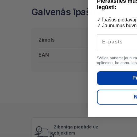
Pieraksties m
iegūsti:
Galvenās īpašības
✓ Īpašus piedāvāj
✓ Jaunumus būvni
E-pasts
Zīmols
Iso
EAN
6416923050
*Vēlos saņemt jaunum
apliecinu, ka esmu iep
Pi
N
Zibenīga piegāde uz
objektiem