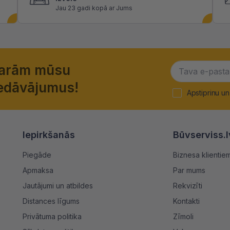
Jau 23 gadi kopā ar Jums
garām mūsu
piedāvājumus!
Apstiprinu un
Iepirkšanās
Būvserviss.l
Piegāde
Biznesa klientie
Apmaksa
Par mums
Jautājumi un atbildes
Rekvizīti
Distances līgums
Kontakti
Privātuma politika
Zīmoli