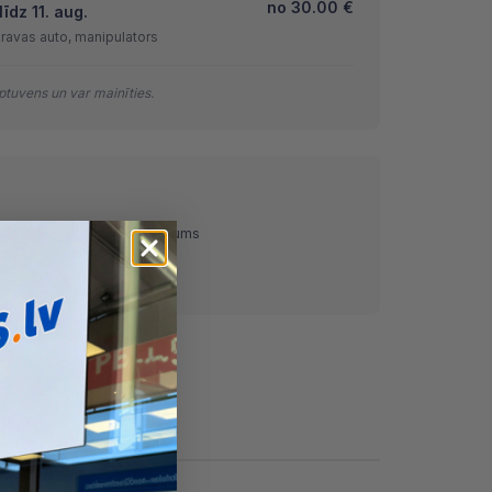
no
30.00
€
īdz 11. aug.
kravas auto, manipulators
tuvens un var mainīties.
ņemot)
Pārskaitījums
Nomaksa