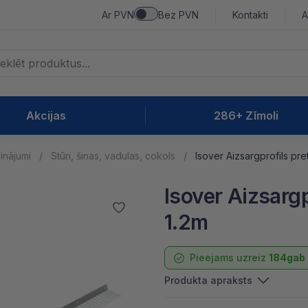
Ar PVN
Bez PVN
Kontakti
A
Akcijas
286+ Zīmoli
rinājumi
Stūri, šinas, vadulas, cokols
Isover Aizsargprofils pr
Isover Aizsargp
1.2m
Pieejams uzreiz
184gab
Produkta apraksts