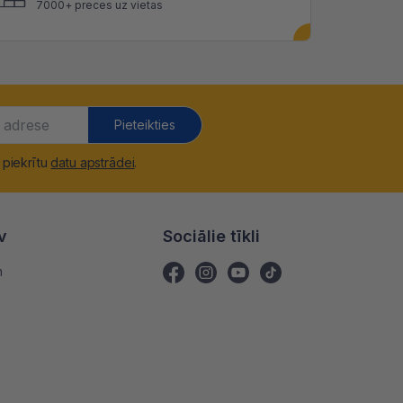
7000+ preces uz vietas
Pieteikties
 piekrītu
datu apstrādei
.
v
Sociālie tīkli
m