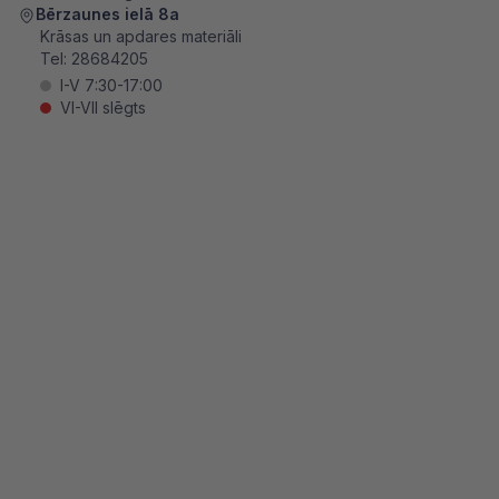
Bērzaunes ielā 8a
Krāsas un apdares materiāli
Tel:
28684205
I-V 7:30-17:00
VI-VII slēgts