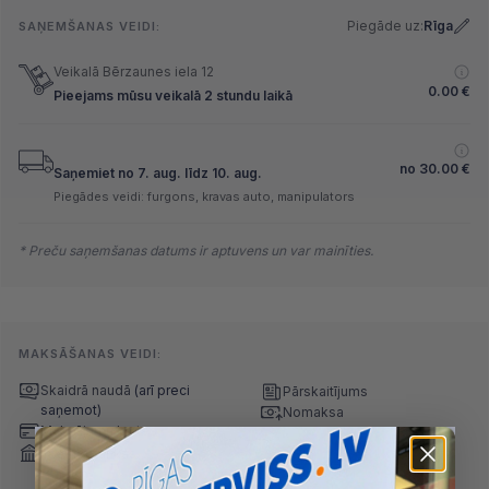
Piegāde uz:
Rīga
SAŅEMŠANAS VEIDI:
Veikalā Bērzaunes iela 12
0.00
€
Pieejams mūsu veikalā 2 stundu laikā
no
30.00
€
Saņemiet no 7. aug. līdz 10. aug.
Piegādes veidi: furgons, kravas auto, manipulators
* Preču saņemšanas datums ir aptuvens un var mainīties.
MAKSĀŠANAS VEIDI:
Skaidrā naudā
(arī preci
Pārskaitījums
saņemot)
Nomaksa
Maksājumu kartes
Internetbankas