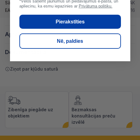
*Vēlos saņemt jaunumus un piedāvājumus e-pastā, un
Sānu malas
AK
apliecinu, ka esmu iepazinies ar
Privātuma politiku.
EAN
5907651691616
Pierakstīties
Apraksts
Nē, paldies
Dokumentācija
Ziņot par kļūdu saturā
Zibenīga piegāde uz
Bezmaksas
objektiem
konsultācijas preču
izvēlē