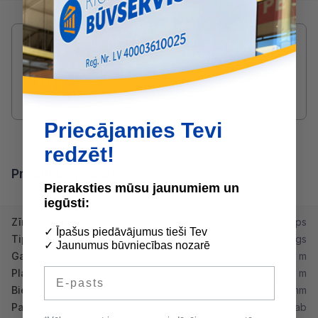
Radušies jautājumi par produktu?
SAZINIES AR DRUVIS:
2233 5731
druvis@buvserviss.lv
Priecājamies Tevi
redzēt!
Produkta īpašības
Pieraksties mūsu jaunumiem un
iegūsti:
Zīmols
Norgips
✓ Īpašus piedāvājumus tieši Tev
Tips
Mitrumizturīgs
✓ Jaunumus būvniecības nozarē
Garums
2.6 m
E-pasts
Platums
1.2 m
Biezums
12.5 mm
Paletē
64 gab