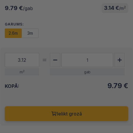
9.79 €
3.14 €
2
/gab
/m
GARUMS:
2.6m
3m
2
m
gab
9.79
€
KOPĀ:
Ielikt grozā