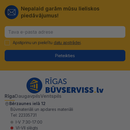
Nepalaid garām mūsu lieliskos
piedāvājumus!
Apstiprinu un piekrītu
datu apstrādei
.
Pieteikties
Rīga
Daugavpils
Ventspils
Bērzaunes ielā 12
Būvmateriāli un apdares materiāli
Tel:
22335731
I-V 7:30-17:00
VI-VII slēgts